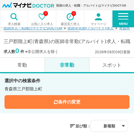
医師の求人・転職・アルバイトはマイナビDOCTOR
0
0
MENU
お気に入り求人
最近見た求人
マイページ
求人検索
医師求人・転職のマイナビDOCTOR
医師非常勤(アルバイト)求人
青森県
三戸郡階上町(青森県)の医師非常勤(アルバイト)求人・転職
0
求人数
件
※非公開求人を除く
2026年08月09日更新
常勤
非常勤
スポット
選択中の検索条件
青森県三戸郡階上町
条件の変更
並び順：
新着順