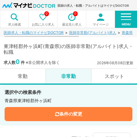
医師の求人・転職・アルバイトはマイナビDOCTOR
0
0
MENU
お気に入り求人
最近見た求人
マイページ
求人検索
医師求人・転職のマイナビDOCTOR
医師非常勤(アルバイト)求人
青森県
東津軽郡外ヶ浜町(青森県)の医師非常勤(アルバイト)求人・
転職
0
求人数
件
※非公開求人を除く
2026年08月08日更新
常勤
非常勤
スポット
選択中の検索条件
青森県東津軽郡外ヶ浜町
条件の変更