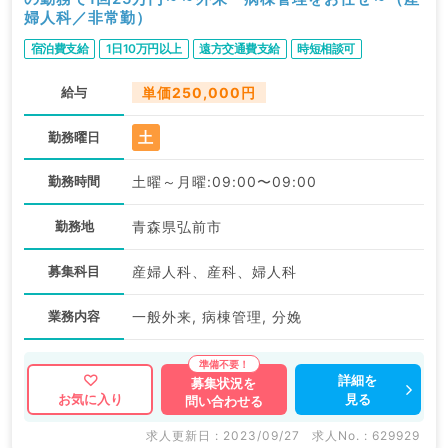
婦人科／非常勤）
宿泊費支給
1日10万円以上
遠方交通費支給
時短相談可
給与
単価250,000円
土
勤務曜日
勤務時間
土曜～月曜:09:00〜09:00
勤務地
青森県弘前市
募集科目
産婦人科、産科、婦人科
業務内容
一般外来, 病棟管理, 分娩
詳細を
募集状況を
見る
お気に入り
問い合わせる
求人更新日 : 2023/09/27
求人No. : 629929