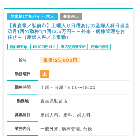
非常勤(アルバイト)求人
募集停止
【青森県／弘前市】土曜入り日曜あけの産婦人科日当直
◎月1回の勤務で1回12.5万円～～外来・病棟管理をお
任せ～（産婦人科／非常勤）
宿泊費支給
1日10万円以上
遠方交通費支給
時短相談可
給与
単価125,000円
土
勤務曜日
勤務時間
土曜～日曜:18:00〜18:00
勤務地
青森県弘前市
募集科目
産婦人科、産科、婦人科
業務内容
一般外来, 病棟管理, 分娩