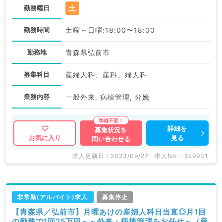
土
勤務曜日
勤務時間
土曜～日曜:18:00〜18:00
勤務地
青森県弘前市
募集科目
産婦人科、産科、婦人科
業務内容
一般外来, 病棟管理, 分娩
詳細を
募集状況を
見る
お気に入り
問い合わせる
求人更新日 : 2023/09/27
求人No. : 629931
非常勤(アルバイト)求人
募集停止
【青森県／弘前市】月曜あけの産婦人科日当直◎月1回
の勤務で1回25万円～～外来・病棟管理をお任せ～（産