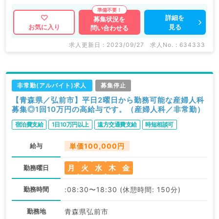
詳細を
募集状況を
見る
お気に入り
問い合わせる
求人更新日 : 2023/09/27
求人No. : 634333
非常勤(アルバイト)求人
募集停止
【青森県／弘前市】平日2曜日から勤務可能な産婦人科
募集◎1回10万円の高給与です。（産婦人科／非常勤）
宿泊費支給
1日10万円以上
遠方交通費支給
時短相談可
給与
単価100,000円
月
火
水
木
金
勤務曜日
勤務時間
:08:30〜18:30 (休憩時間: 150分)
勤務地
青森県弘前市