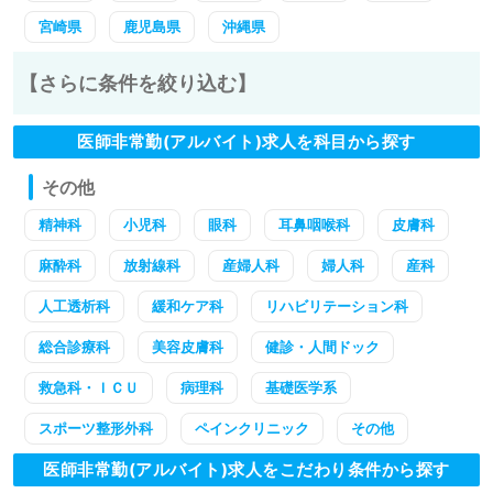
宮崎県
鹿児島県
沖縄県
【さらに条件を絞り込む】
医師非常勤(アルバイト)求人を科目から探す
その他
精神科
小児科
眼科
耳鼻咽喉科
皮膚科
麻酔科
放射線科
産婦人科
婦人科
産科
人工透析科
緩和ケア科
リハビリテーション科
総合診療科
美容皮膚科
健診・人間ドック
救急科・ＩＣＵ
病理科
基礎医学系
スポーツ整形外科
ペインクリニック
その他
医師非常勤(アルバイト)求人をこだわり条件から探す