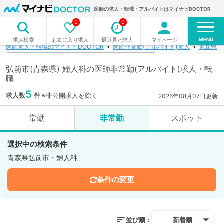
医師の求人・転職・アルバイトはマイナビDOCTOR
0
0
MENU
お気に入り求人
最近見た求人
マイページ
求人検索
医師求人・転職のマイナビDOCTOR
医師非常勤(アルバイト)求人
青森県
弘前市(青森県) 婦人科の医師非常勤(アルバイト)求人・転
職
5
求人数
件
※非公開求人を除く
2026年08月07日更新
常勤
非常勤
スポット
選択中の検索条件
青森県弘前市・婦人科
条件の変更
並び順：
新着順