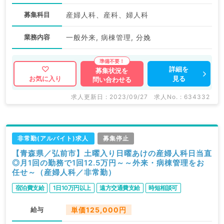
募集科目
産婦人科、産科、婦人科
業務内容
一般外来, 病棟管理, 分娩
詳細を
募集状況を
見る
お気に入り
問い合わせる
求人更新日 : 2023/09/27
求人No. : 634332
非常勤(アルバイト)求人
募集停止
【青森県／弘前市】土曜入り日曜あけの産婦人科日当直
◎月1回の勤務で1回12.5万円～～外来・病棟管理をお
任せ～（産婦人科／非常勤）
宿泊費支給
1日10万円以上
遠方交通費支給
時短相談可
給与
単価125,000円