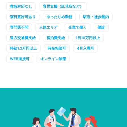
救急対応なし
育児支援（託児所など）
宿日直許可あり
ゆったりめ勤務
駅近・徒歩圏内
専門医不問
人気エリア
企業で働く
健診
遠方交通費支給
宿泊費支給
1日10万円以上
時給1.3万円以上
時短相談可
4月入職可
WEB面接可
オンライン診療