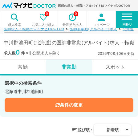
医師の求人・転職・アルバイトはマイナビDOCTOR
0
0
MENU
お気に入り求人
最近見た求人
マイページ
求人検索
医師求人・転職のマイナビDOCTOR
医師非常勤(アルバイト)求人
北海道
中川郡池田町(北海道)の医師非常勤(アルバイト)求人・転職
0
求人数
件
※非公開求人を除く
2026年08月06日更新
常勤
非常勤
スポット
選択中の検索条件
北海道中川郡池田町
条件の変更
並び順：
新着順