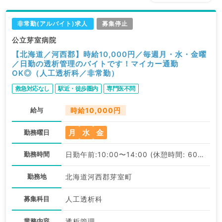
非常勤(アルバイト)求人
募集停止
公立芽室病院
【北海道／河西郡】時給10,000円／毎週月・水・金曜
／日勤の透析管理のバイトです！マイカー通勤
OK◎（人工透析科／非常勤）
救急対応なし
駅近・徒歩圏内
専門医不問
給与
時給10,000円
月
水
金
勤務曜日
勤務時間
日勤午前:10:00〜14:00 (休憩時間: 60分)
勤務地
北海道河西郡芽室町
募集科目
人工透析科
業務内容
透析管理