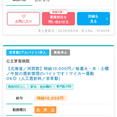
詳細を
募集状況を
見る
お気に入り
問い合わせる
求人更新日 : 2026/06/08
求人No. : 919409
非常勤(アルバイト)求人
募集停止
公立芽室病院
【北海道／河西郡】時給10,000円／毎週火・木・土曜
／午前の透析管理のバイトです！マイカー通勤
OK◎（人工透析科／非常勤）
救急対応なし
駅近・徒歩圏内
専門医不問
給与
時給10,000円
火
木
土
勤務曜日