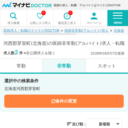
医師の求人・転職・アルバイトはマイナビDOCTOR
0
0
MENU
お気に入り求人
最近見た求人
マイページ
求人検索
医師求人・転職のマイナビDOCTOR
医師非常勤(アルバイト)求人
北海道
河西郡芽室町(北海道)の医師非常勤(アルバイト)求人・転職
2
求人数
件
※非公開求人を除く
2026年08月07日更新
常勤
非常勤
スポット
選択中の検索条件
北海道河西郡芽室町
条件の変更
並び順：
新着順