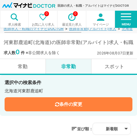
医師の求人・転職・アルバイトはマイナビDOCTOR
0
0
MENU
お気に入り求人
最近見た求人
マイページ
求人検索
医師求人・転職のマイナビDOCTOR
医師非常勤(アルバイト)求人
北海道
河東郡鹿追町(北海道)の医師非常勤(アルバイト)求人・転職
0
求人数
件
※非公開求人を除く
2026年08月07日更新
常勤
非常勤
スポット
選択中の検索条件
北海道河東郡鹿追町
条件の変更
並び順：
新着順