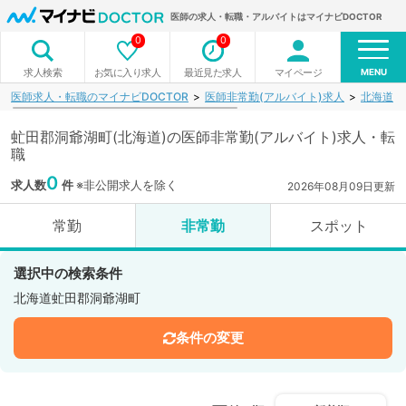
医師の求人・転職・アルバイトはマイナビDOCTOR
0
0
MENU
お気に入り求人
最近見た求人
マイページ
求人検索
医師求人・転職のマイナビDOCTOR
医師非常勤(アルバイト)求人
北海道
虻田郡洞爺湖町(北海道)の医師非常勤(アルバイト)求人・転
職
0
求人数
件
※非公開求人を除く
2026年08月09日更新
常勤
非常勤
スポット
選択中の検索条件
北海道虻田郡洞爺湖町
条件の変更