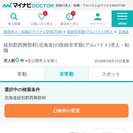
医師の求人・転職・アルバイトはマイナビDOCTOR
0
0
MENU
お気に入り求人
最近見た求人
マイページ
求人検索
医師求人・転職のマイナビDOCTOR
医師非常勤(アルバイト)求人
北海道
紋別郡西興部村(北海道)の医師非常勤(アルバイト)求人・転
職
0
求人数
件
※非公開求人を除く
2026年08月10日更新
常勤
非常勤
スポット
選択中の検索条件
北海道紋別郡西興部村
条件の変更