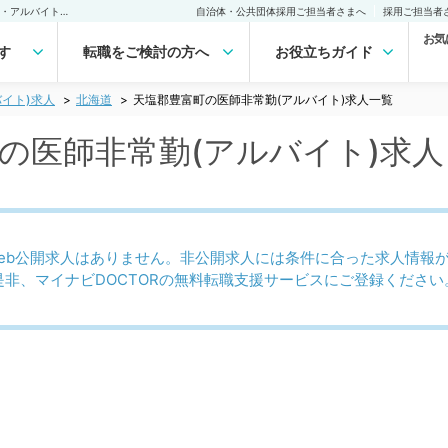
天塩郡豊富町(北海道)の医師非常勤(アルバイト)求人｜医師の求人・転職・アルバイトは【マイナビDOCTOR】
自治体・公共団体採用ご担当者さまへ
採用ご担当者
お気
す
転職をご検討の方へ
お役立ちガイド
イト)求人
北海道
天塩郡豊富町の医師非常勤(アルバイト)求人一覧
)の医師非常勤(アルバイト)求
eb公開求人はありません。非公開求人には条件に合った求人情報
是非、マイナビDOCTORの無料転職支援サービスにご登録ください