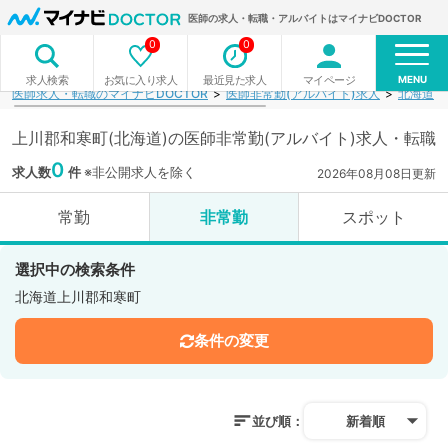
医師の求人・転職・アルバイトはマイナビDOCTOR
0
0
MENU
お気に入り求人
最近見た求人
マイページ
求人検索
医師求人・転職のマイナビDOCTOR
医師非常勤(アルバイト)求人
北海道
上川郡和寒町(北海道)の医師非常勤(アルバイト)求人・転職
0
求人数
件
※非公開求人を除く
2026年08月08日更新
常勤
非常勤
スポット
選択中の検索条件
北海道上川郡和寒町
条件の変更
並び順：
新着順