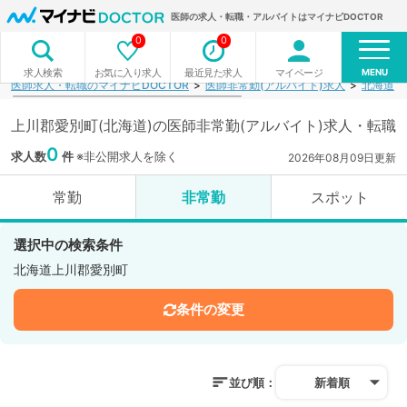
医師の求人・転職・アルバイトはマイナビDOCTOR
0
0
MENU
お気に入り求人
最近見た求人
マイページ
求人検索
医師求人・転職のマイナビDOCTOR
医師非常勤(アルバイト)求人
北海道
上川郡愛別町(北海道)の医師非常勤(アルバイト)求人・転職
0
求人数
件
※非公開求人を除く
2026年08月09日更新
常勤
非常勤
スポット
選択中の検索条件
北海道上川郡愛別町
条件の変更
並び順：
新着順