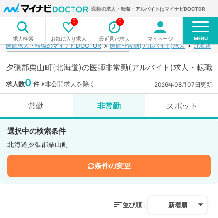
医師の求人・転職・アルバイトはマイナビDOCTOR
0
0
MENU
お気に入り求人
最近見た求人
マイページ
求人検索
医師求人・転職のマイナビDOCTOR
医師非常勤(アルバイト)求人
北海道
夕張郡栗山町(北海道)の医師非常勤(アルバイト)求人・転職
0
求人数
件
※非公開求人を除く
2026年08月07日更新
常勤
非常勤
スポット
選択中の検索条件
北海道夕張郡栗山町
条件の変更
並び順：
新着順