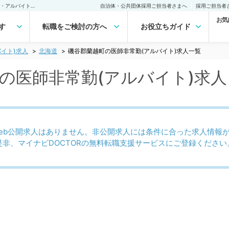
磯谷郡蘭越町(北海道)の医師非常勤(アルバイト)求人｜医師の求人・転職・アルバイトは【マイナビDOCTOR】
自治体・公共団体採用ご担当者さまへ
採用ご担当者
お気
す
転職をご検討の方へ
お役立ちガイド
イト)求人
北海道
磯谷郡蘭越町の医師非常勤(アルバイト)求人一覧
)の医師非常勤(アルバイト)求
eb公開求人はありません。非公開求人には条件に合った求人情報
是非、マイナビDOCTORの無料転職支援サービスにご登録ください