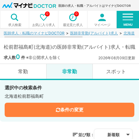
医師の求人・転職・アルバイトはマイナビDOCTOR
0
0
MENU
お気に入り求人
最近見た求人
マイページ
求人検索
医師求人・転職のマイナビDOCTOR
医師非常勤(アルバイト)求人
北海道
松前郡福島町(北海道)の医師非常勤(アルバイト)求人・転職
0
求人数
件
※非公開求人を除く
2026年08月09日更新
常勤
非常勤
スポット
選択中の検索条件
北海道松前郡福島町
条件の変更
並び順：
新着順