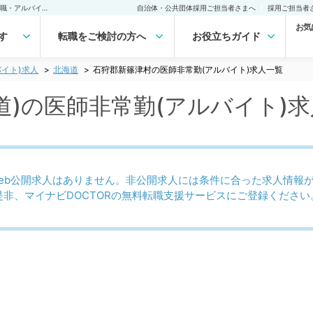
石狩郡新篠津村(北海道)の医師非常勤(アルバイト)求人｜医師の求人・転職・アルバイトは【マイナビDOCTOR】
自治体・公共団体採用ご担当者さまへ
採用ご担当者
お気
す
転職をご検討の方へ
お役立ちガイド
イト)求人
北海道
石狩郡新篠津村の医師非常勤(アルバイト)求人一覧
道)の医師非常勤(アルバイト)
eb公開求人はありません。非公開求人には条件に合った求人情報
是非、マイナビDOCTORの無料転職支援サービスにご登録ください