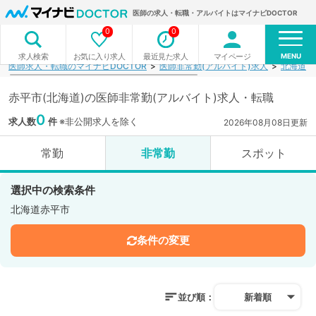
医師の求人・転職・アルバイトはマイナビDOCTOR
0
0
MENU
お気に入り求人
最近見た求人
マイページ
求人検索
医師求人・転職のマイナビDOCTOR
医師非常勤(アルバイト)求人
北海道
赤平市(北海道)の医師非常勤(アルバイト)求人・転職
0
求人数
件
※非公開求人を除く
2026年08月08日更新
常勤
非常勤
スポット
選択中の検索条件
北海道赤平市
条件の変更
並び順：
新着順