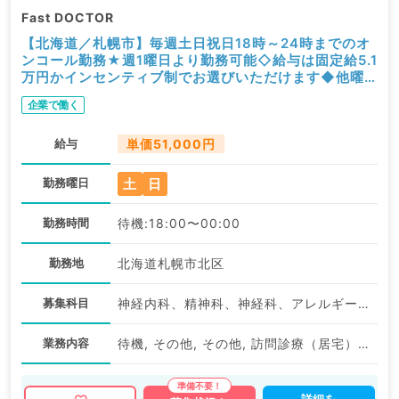
Fast DOCTOR
【北海道／札幌市】毎週土日祝日18時～24時までのオ
ンコール勤務★週1曜日より勤務可能◇給与は固定給5.1
万円かインセンティブ制でお選びいただけます◆他曜
日との組み合わせも可能です！（科目不問／非常勤）
企業で働く
給与
単価51,000円
土
日
勤務曜日
勤務時間
待機:18:00〜00:00
勤務地
北海道札幌市北区
募集科目
神経内科、精神科、神経科、アレルギー科、リウマチ科、小児科、整形外科、形成外科、美容外科、脳神経外科、呼吸器外科、心臓血管外科、小児外科、皮膚科、泌尿器科、産婦人科、産科、婦人科、眼科、耳鼻咽喉科、気管食道科、放射線科、リハビリテーション科、麻酔科、ペインクリニック、人工透析科、緩和ケア科、一般内科、循環器内科、呼吸器内科、消化器内科、内分泌・代謝内科、腎臓内科、老年内科、外科系全般、一般外科、消化器外科、乳腺外科、総合診療科、美容皮膚科、健診・人間ドック、救急科・ＩＣＵ、病理科、基礎医学系、膠原病科、スポーツ整形外科、大腸・肛門外科、産業医、脊髄・脊椎外科
業務内容
待機, その他, その他, 訪問診療（居宅）, 訪問診療（居宅）