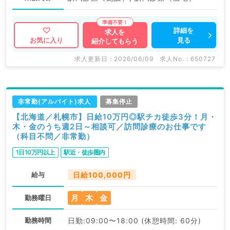
詳細を
求人を
見る
お気に入り
紹介してもらう
求人更新日 : 2026/06/09
求人No. : 650727
非常勤(アルバイト)求人
募集停止
【北海道／札幌市】日給10万円◎駅チカ徒歩3分！月・
木・金のうち週2日～相談可／訪問診療のお仕事です
（科目不問／非常勤）
1日10万円以上
駅近・徒歩圏内
給与
日給100,000円
月
木
金
勤務曜日
勤務時間
日勤:09:00〜18:00 (休憩時間: 60分)