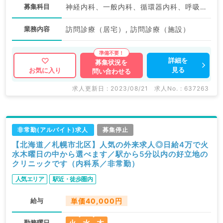
募集科目
神経内科、一般内科、循環器内科、呼吸器内科、消化器内科、内分泌・代謝内科、腎臓内科、老年内科、血液内科、膠原病科
業務内容
訪問診療（居宅）, 訪問診療（施設）
詳細を
募集状況を
見る
お気に入り
問い合わせる
求人更新日 : 2023/08/21
求人No. : 637263
非常勤(アルバイト)求人
募集停止
【北海道／札幌市北区】人気の外来求人◎日給4万で火
水木曜日の中から選べます／駅から5分以内の好立地の
クリニックです（内科系／非常勤）
人気エリア
駅近・徒歩圏内
給与
単価40,000円
勤務曜日