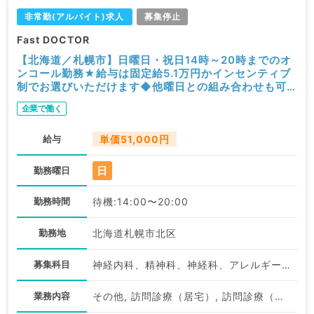
非常勤(アルバイト)求人
募集停止
Fast DOCTOR
【北海道／札幌市】日曜日・祝日14時～20時までのオ
ンコール勤務★給与は固定給5.1万円かインセンティブ
制でお選びいただけます◆他曜日との組み合わせも可
能です！（科目不問／非常勤）
企業で働く
給与
単価51,000円
日
勤務曜日
勤務時間
待機:14:00〜20:00
勤務地
北海道札幌市北区
募集科目
神経内科、精神科、神経科、アレルギー科、リウマチ科、小児科、整形外科、形成外科、美容外科、脳神経外科、呼吸器外科、心臓血管外科、小児外科、皮膚科、泌尿器科、産婦人科、産科、婦人科、眼科、耳鼻咽喉科、気管食道科、放射線科、リハビリテーション科、麻酔科、ペインクリニック、人工透析科、緩和ケア科、一般内科、循環器内科、呼吸器内科、消化器内科、内分泌・代謝内科、腎臓内科、老年内科、外科系全般、一般外科、消化器外科、乳腺外科、総合診療科、美容皮膚科、健診・人間ドック、救急科・ＩＣＵ、病理科、基礎医学系、膠原病科、スポーツ整形外科、大腸・肛門外科、産業医、脊髄・脊椎外科
業務内容
その他, 訪問診療（居宅）, 訪問診療（居宅）, 待機, その他