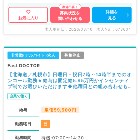
詳細を
募集状況を
見る
お気に入り
問い合わせる
求人更新日 : 2026/03/10
求人No. : 673604
非常勤(アルバイト)求人
募集停止
Fast DOCTOR
【北海道／札幌市】日曜日・祝日7時～14時半までのオ
ンコール勤務★給与は固定給5.95万円かインセンティ
ブ制でお選びいただけます◆他曜日との組み合わせも
可能です！（科目不問／非常勤）
企業で働く
給与
単価59,500円
日
勤務曜日
勤務時間
待機:07:00〜14:30