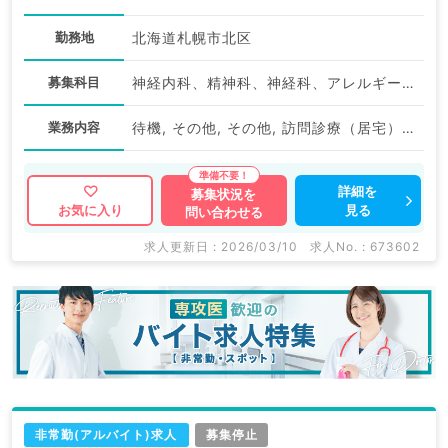
勤務地
北海道札幌市北区
募集科目
神経内科、精神科、神経科、アレルギー科、リウマチ科、小児科、整形外科、形成外科、美容外科、脳神経外科、呼吸器外科、心臓血管外科、小児外科、皮膚科、泌尿器科、産婦人科、産科、婦人科、眼科、耳鼻咽喉科、気管食道科、放射線科、リハビリテーション科、麻酔科、ペインクリニック、人工透析科、緩和ケア科、一般内科、循環器内科、呼吸器内科、消化器内科、内分泌・代謝内科、腎臓内科、老年内科、外科系全般、一般外科、消化器外科、乳腺外科、総合診療科、美容皮膚科、健診・人間ドック、救急科・ＩＣＵ、病理科、基礎医学系、膠原病科、スポーツ整形外科、大腸・肛門外科、産業医、脊髄・脊椎外科
業務内容
待機, その他, その他, 訪問診療（居宅）, 訪問診療（居宅）
詳細を
募集状況を
見る
お気に入り
問い合わせる
求人更新日 : 2026/03/10
求人No. : 673602
非常勤(アルバイト)求人
募集停止