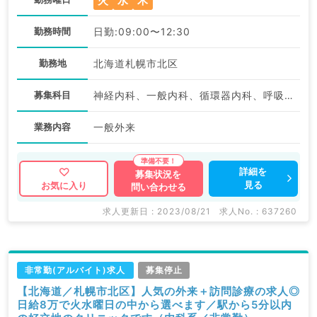
火
水
木
勤務時間
日勤:09:00〜12:30
勤務地
北海道札幌市北区
募集科目
神経内科、一般内科、循環器内科、呼吸器内科、消化器内科、内分泌・代謝内科、腎臓内科、老年内科、血液内科、膠原病科
業務内容
一般外来
詳細を
募集状況を
見る
お気に入り
問い合わせる
求人更新日 : 2023/08/21
求人No. : 637260
非常勤(アルバイト)求人
募集停止
【北海道／札幌市北区】人気の外来＋訪問診療の求人◎
日給8万で火水曜日の中から選べます／駅から5分以内