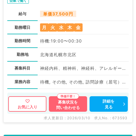
企業で働く
給与
単価37,500円
月
火
水
木
金
勤務曜日
勤務時間
待機:19:00〜00:30
勤務地
北海道札幌市北区
募集科目
神経内科、精神科、神経科、アレルギー科、リウマチ科、小児科、整形外科、形成外科、美容外科、脳神経外科、呼吸器外科、心臓血管外科、小児外科、皮膚科、泌尿器科、産婦人科、産科、婦人科、眼科、耳鼻咽喉科、気管食道科、放射線科、リハビリテーション科、麻酔科、ペインクリニック、人工透析科、緩和ケア科、一般内科、循環器内科、呼吸器内科、消化器内科、内分泌・代謝内科、腎臓内科、老年内科、外科系全般、一般外科、消化器外科、乳腺外科、総合診療科、美容皮膚科、健診・人間ドック、救急科・ＩＣＵ、病理科、基礎医学系、膠原病科、スポーツ整形外科、大腸・肛門外科、産業医、脊髄・脊椎外科
業務内容
待機, その他, その他, 訪問診療（居宅）, 訪問診療（居宅）
詳細を
募集状況を
見る
お気に入り
問い合わせる
求人更新日 : 2026/03/10
求人No. : 673593