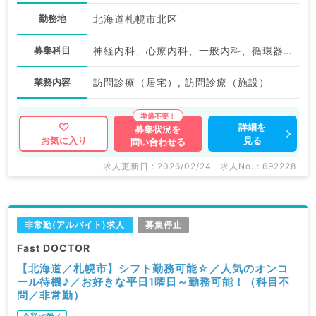
勤務地
北海道札幌市北区
募集科目
神経内科、心療内科、一般内科、循環器内科、呼吸器内科、消化器内科、内分泌・代謝内科、腎臓内科、老年内科、血液内科、膠原病科、科目不問
業務内容
訪問診療（居宅）, 訪問診療（施設）
詳細を
募集状況を
見る
お気に入り
問い合わせる
求人更新日 : 2026/02/24
求人No. : 692228
非常勤(アルバイト)求人
募集停止
Fast DOCTOR
【北海道／札幌市】シフト勤務可能☆／人気のオンコ
ール待機♪／お好きな平日1曜日～勤務可能！（科目不
問／非常勤）