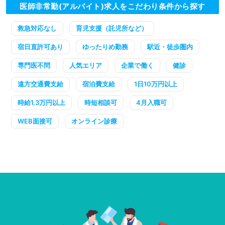
医師非常勤(アルバイト)求人をこだわり条件から探す
救急対応なし
育児支援（託児所など）
宿日直許可あり
ゆったりめ勤務
駅近・徒歩圏内
専門医不問
人気エリア
企業で働く
健診
遠方交通費支給
宿泊費支給
1日10万円以上
時給1.3万円以上
時短相談可
4月入職可
WEB面接可
オンライン診療