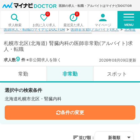
医師の求人・転職・アルバイトはマイナビDOCTOR
0
0
MENU
お気に入り求人
最近見た求人
マイページ
求人検索
医師求人・転職のマイナビDOCTOR
医師非常勤(アルバイト)求人
北海道
札幌市北区(北海道) 腎臓内科の医師非常勤(アルバイト)求
人・転職
9
求人数
件
※非公開求人を除く
2026年08月09日更新
常勤
非常勤
スポット
選択中の検索条件
北海道札幌市北区・腎臓内科
条件の変更
並び順：
新着順