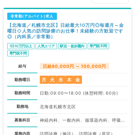
非常勤(アルバイト)求人
【北海道／札幌市北区】日給最大10万円◎毎週月～金
曜日◇人気の訪問診療のお仕事！未経験の方歓迎です
◎（内科系／非常勤）
1日10万円以上
人気エリア
駅近・徒歩圏内
専門医不問
専門医不問
給与
日給80,000円 ～ 100,000円
月
火
水
木
金
勤務曜日
勤務時間
日勤:09:00〜18:00 (休憩時間: 60分)
勤務地
北海道札幌市北区
募集科目
神経内科、一般内科、循環器内科、呼吸器内科、消化器内科、内分泌・代謝内科、腎臓内科、老年内科
業務内容
訪問診療（施設）, 訪問診療（居宅）