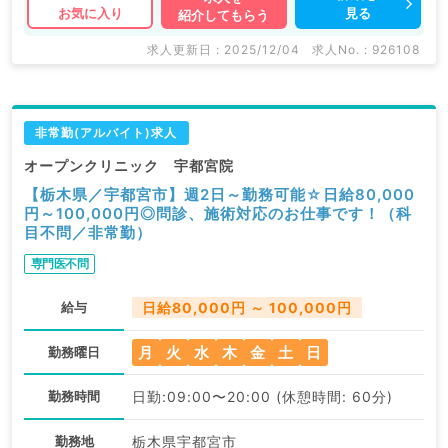
見る
お気に入り
紹介してもらう
求人更新日 : 2025/12/04
求人No. : 926108
非常勤(アルバイト)求人
オープンクリニック 宇都宮院
【栃木県／宇都宮市】週2日～勤務可能☆日給80,000
円～100,000円◎問診、施術対応のお仕事です！（科
目不問／非常勤）
専門医不問
給与
日給80,000円 ～ 100,000円
月
火
水
木
金
土
日
勤務曜日
勤務時間
日勤:09:00〜20:00 (休憩時間: 60分)
勤務地
栃木県宇都宮市