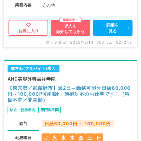
業務内容
その他
詳細を
求人を
見る
お気に入り
紹介してもらう
求人更新日 : 2025/12/10
求人No. : 927343
非常勤(アルバイト)求人
AND美容外科吉祥寺院
【東京都／武蔵野市】週2日～勤務可能☆日給80,000
円～100,000円◎問診、施術対応のお仕事です！（科
目不問／非常勤）
駅近・徒歩圏内
専門医不問
給与
日給80,000円 ～ 100,000円
月
火
水
木
金
土
日
勤務曜日