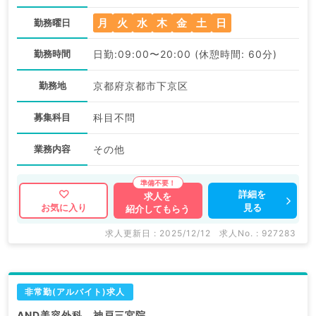
月
火
水
木
金
土
日
勤務曜日
勤務時間
日勤:09:00〜20:00 (休憩時間: 60分)
勤務地
京都府京都市下京区
募集科目
科目不問
業務内容
その他
詳細を
求人を
見る
お気に入り
紹介してもらう
求人更新日 : 2025/12/12
求人No. : 927283
非常勤(アルバイト)求人
AND美容外科 神戸三宮院