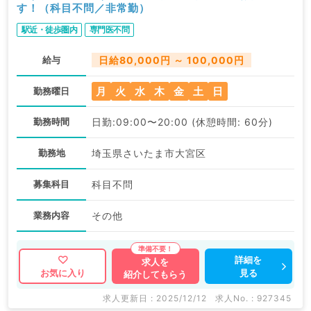
す！（科目不問／非常勤）
駅近・徒歩圏内
専門医不問
給与
日給80,000円 ～ 100,000円
月
火
水
木
金
土
日
勤務曜日
勤務時間
日勤:09:00〜20:00 (休憩時間: 60分)
勤務地
埼玉県さいたま市大宮区
募集科目
科目不問
業務内容
その他
詳細を
求人を
見る
お気に入り
紹介してもらう
求人更新日 : 2025/12/12
求人No. : 927345