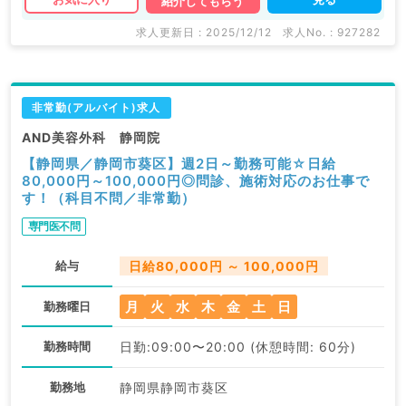
紹介してもらう
求人更新日 : 2025/12/12
求人No. : 927282
非常勤(アルバイト)求人
AND美容外科 静岡院
【静岡県／静岡市葵区】週2日～勤務可能☆日給
80,000円～100,000円◎問診、施術対応のお仕事で
す！（科目不問／非常勤）
専門医不問
給与
日給80,000円 ～ 100,000円
月
火
水
木
金
土
日
勤務曜日
勤務時間
日勤:09:00〜20:00 (休憩時間: 60分)
勤務地
静岡県静岡市葵区