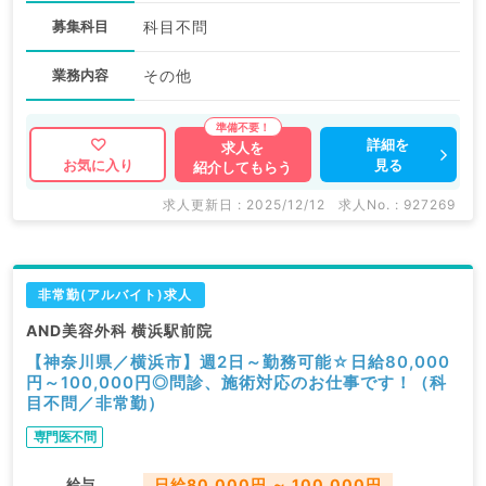
募集科目
科目不問
業務内容
その他
詳細を
求人を
見る
お気に入り
紹介してもらう
求人更新日 : 2025/12/12
求人No. : 927269
非常勤(アルバイト)求人
AND美容外科 横浜駅前院
【神奈川県／横浜市】週2日～勤務可能☆日給80,000
円～100,000円◎問診、施術対応のお仕事です！（科
目不問／非常勤）
専門医不問
給与
日給80,000円 ～ 100,000円