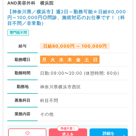
AND美容外科 横浜院
【神奈川県／横浜市】週2日～勤務可能☆日給80,000
円～100,000円◎問診、施術対応のお仕事です！（科
目不問／非常勤）
専門医不問
給与
日給80,000円 ～ 100,000円
月
火
水
木
金
土
日
勤務曜日
勤務時間
日勤:09:00〜20:00 (休憩時間: 60分)
勤務地
神奈川県横浜市西区
募集科目
科目不問
業務内容
その他
詳細を
求人を