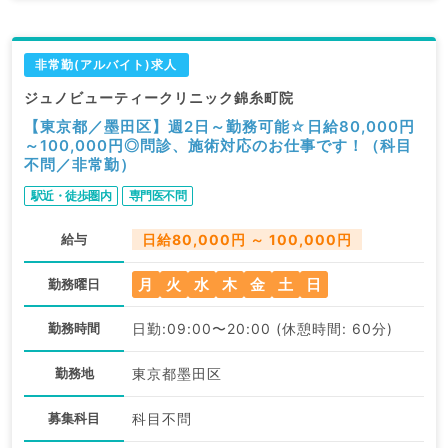
非常勤(アルバイト)求人
ジュノビューティークリニック錦糸町院
【東京都／墨田区】週2日～勤務可能☆日給80,000円
～100,000円◎問診、施術対応のお仕事です！（科目
不問／非常勤）
駅近・徒歩圏内
専門医不問
給与
日給80,000円 ～ 100,000円
月
火
水
木
金
土
日
勤務曜日
勤務時間
日勤:09:00〜20:00 (休憩時間: 60分)
勤務地
東京都墨田区
募集科目
科目不問