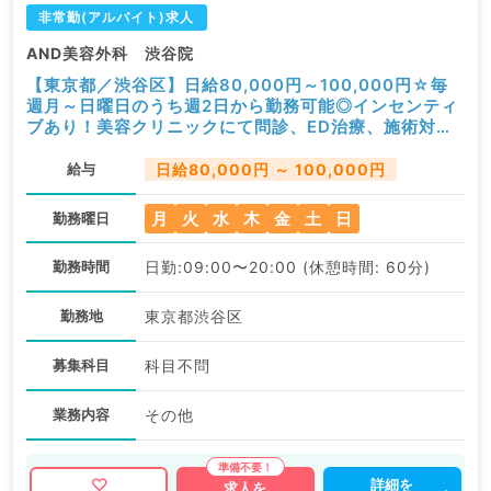
非常勤(アルバイト)求人
AND美容外科 渋谷院
【東京都／渋谷区】日給80,000円～100,000円☆毎
週月～日曜日のうち週2日から勤務可能◎インセンティ
ブあり！美容クリニックにて問診、ED治療、施術対応
のお仕事です（科目不問／非常勤）
給与
日給80,000円 ～ 100,000円
月
火
水
木
金
土
日
勤務曜日
勤務時間
日勤:09:00〜20:00 (休憩時間: 60分)
勤務地
東京都渋谷区
募集科目
科目不問
業務内容
その他
詳細を
求人を