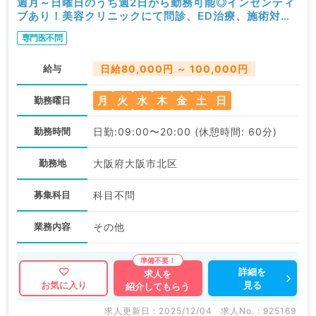
週月～日曜日のうち週2日から勤務可能◎インセンティ
ブあり！美容クリニックにて問診、ED治療、施術対応
のお仕事です（科目不問／非常勤）
専門医不問
給与
日給80,000円 ～ 100,000円
月
火
水
木
金
土
日
勤務曜日
勤務時間
日勤:09:00〜20:00 (休憩時間: 60分)
勤務地
大阪府大阪市北区
募集科目
科目不問
業務内容
その他
詳細を
求人を
見る
お気に入り
紹介してもらう
求人更新日 : 2025/12/04
求人No. : 925169