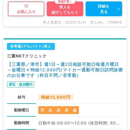
詳細を
求人を
見る
お気に入り
紹介してもらう
求人更新日 : 2025/10/21
求人No. : 759906
非常勤(アルバイト)求人
三重NKTクリニック
【三重県／津市】週1日～週2日相談可能◎毎週月曜日
～金曜日☆時給12,000円/マイカー通勤可能◎訪問診療
のお仕事です（科目不問／非常勤）
駅近・徒歩圏内
給与
時給12,000円
月
火
水
木
金
勤務曜日
勤務時間
日勤午前:09:00〜12:00 (休憩時間: 60分)