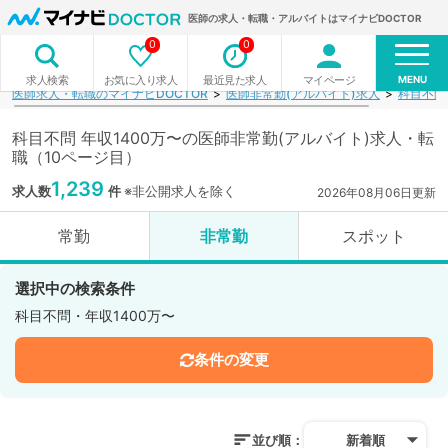
医師の求人・転職・アルバイトはマイナビDOCTOR
0
0
MENU
お気に入り求人
最近見た求人
マイページ
求人検索
医師求人・転職のマイナビDOCTOR
医師非常勤(アルバイト)求人
科目不問
科目不問 年収1400万〜の医師非常勤(アルバイト)求人・転
職（10ページ目）
1,239
求人数
件
※非公開求人を除く
2026年08月06日更新
常勤
非常勤
スポット
選択中の検索条件
科目不問・年収1400万〜
条件の変更
並び順：
新着順