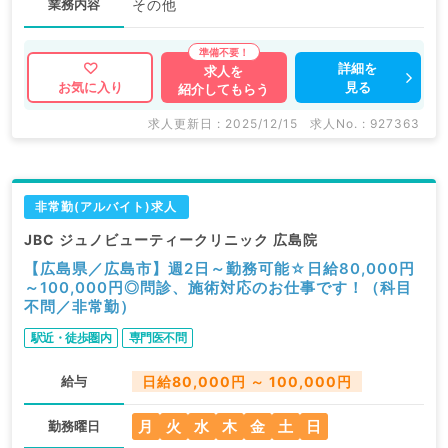
業務内容
その他
詳細を
求人を
見る
お気に入り
紹介してもらう
求人更新日 : 2025/12/15
求人No. : 927363
非常勤(アルバイト)求人
JBC ジュノビューティークリニック 広島院
【広島県／広島市】週2日～勤務可能☆日給80,000円
～100,000円◎問診、施術対応のお仕事です！（科目
不問／非常勤）
駅近・徒歩圏内
専門医不問
給与
日給80,000円 ～ 100,000円
月
火
水
木
金
土
日
勤務曜日