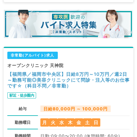
非常勤(アルバイト)求人
オープンクリニック 天神院
【福岡県／福岡市中央区】日給8万円～10万円／週2日
～勤務可能◎美容クリニックにて問診・注入等のお仕事
です☆（科目不問／非常勤）
駅近・徒歩圏内
給与
日給80,000円 ～ 100,000円
月
火
水
木
金
土
日
勤務曜日
勤務時間
日勤:09:00〜20:00 (休憩時間: 60分)