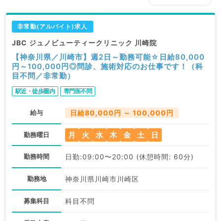
非常勤(アルバイト)求人
JBC ジュノビューティークリニック 川崎院
【神奈川県／川崎市】週2日～勤務可能☆日給80,000
円～100,000円◎問診、施術対応のお仕事です！（科
目不問／非常勤）
駅近・徒歩圏内
専門医不問
給与
日給80,000円 ～ 100,000円
月
火
水
木
金
土
日
勤務曜日
勤務時間
日勤:09:00〜20:00 (休憩時間: 60分)
勤務地
神奈川県川崎市川崎区
募集科目
科目不問