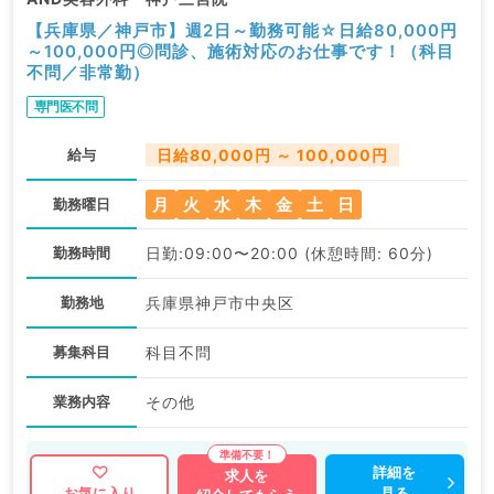
【兵庫県／神戸市】週2日～勤務可能☆日給80,000円
～100,000円◎問診、施術対応のお仕事です！（科目
不問／非常勤）
専門医不問
給与
日給80,000円 ～ 100,000円
月
火
水
木
金
土
日
勤務曜日
勤務時間
日勤:09:00〜20:00 (休憩時間: 60分)
勤務地
兵庫県神戸市中央区
募集科目
科目不問
業務内容
その他
詳細を
求人を
見る
お気に入り