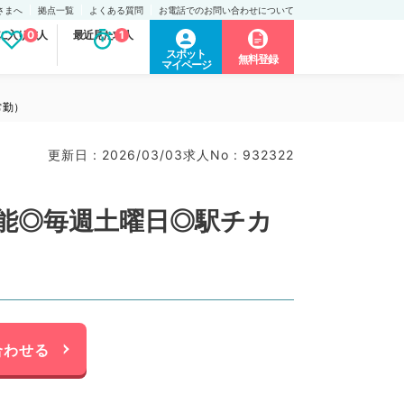
さまへ
拠点一覧
よくある質問
お電話でのお問い合わせについて
に入り求人
0
最近見た求人
1
スポット
無料登録
マイページ
常勤）
更新日 : 2026/03/03
求人No : 932322
可能◎毎週土曜日◎駅チカ
合わせる