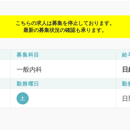
こちらの求人は募集を停止しております。
最新の募集状況の確認も承ります。
募集科目
給
一般内科
日
勤務曜日
勤
日
土
6