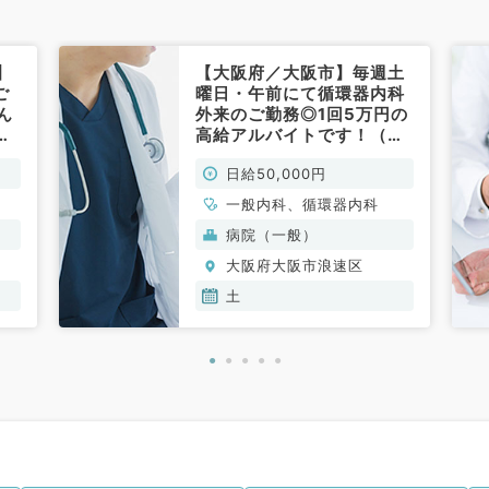
】
【大阪府／大阪市】毎週土
ご
曜日・午前にて循環器内科
ん
外来のご勤務◎1回5万円の
ク
高給アルバイトです！（循
一
環器内科／非常勤）
日給50,000円
一般内科、循環器内科
病院（一般）
大阪府大阪市浪速区
土