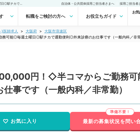
【大阪府／大阪市】日給100,000円！◇半コマからご勤務可能◎毎週土曜日◎駅チカで通勤便利◎外来診療のお仕事です（一般内科／非常勤）非常勤(アルバイト)の求人｜医師の求人・転職・アルバイトは【マイナビDOCTOR】
自治体・公共団体採用ご担当者さまへ
採用ご担当者
お気
す
転職をご検討の方へ
お役立ちガイド
ト)医師求人
大阪府
大阪市浪速区
らご勤務可能◎毎週土曜日◎駅チカで通勤便利◎外来診療のお仕事です（一般内科／非
00,000円！◇半コマからご勤務
お仕事です（一般内科／非常勤）
お気に入り
最新の募集状況を問い