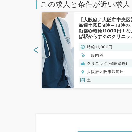
この求人と条件が近い求人
大阪市】毎週
【大阪府／大阪市中央区
1曜日からご勤
毎週土曜日9時～13時の
1.5万円の高給
勤務◎時給11000円！な
をお任せいたし
ば駅からすぐのクリニッ
科／非常勤）
で外来のお仕事です。（
<
00円
時給11,000円
般内科／非常勤）
一般内科、外科系
一般内科
般外科
般）
クリニック(保険診療)
阪市浪速区
大阪府大阪市浪速区
土