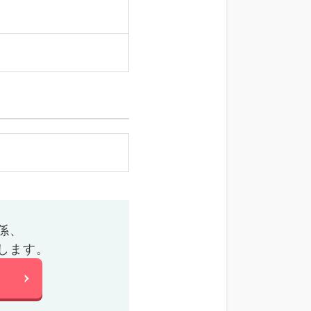
係、
します。