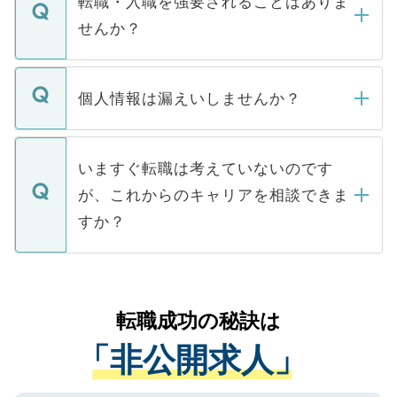
転職・入職を強要されることはありま
い。
けない「非公開求人」です。非公開求人は
せんか？
下記の理由によって、一般には公開してい
ません。
転職・入職を強要することは一切ありませ
ん。また、仮に応募先から内定をいただい
個人情報は漏えいしませんか？
■応募殺到を避けるため 人気のある医療機
たとしても、ご本人が納得しない限り、内
関を公にしてしまうと、応募が殺到する場
定を承諾する必要はありません。内定先へ
個人情報が漏えいすることはありませんの
合があります。 選考を効率よく行うため
の辞退の連絡はキャリアパートナーが行い
で、ご安心ください。当サイトからの登録
いますぐ転職は考えていないのです
に、医療機関が求める条件に合った人材の
ますので、ご安心ください。
などで収集したご登録者様の個人情報は、
が、これからのキャリアを相談できま
みを人材紹介会社に依頼するケースが増え
ご本人のキャリアアップおよび転職活動の
ています。
すか？
支援を目的に使用いたします。お預かりし
ているすべての個人データはご本人の許可
お気軽にご相談ください。先生専任のキャ
なく、医療機関側に開示したり、第三者に
リアパートナーが将来のご希望などをおう
提供することは一切ありません。また弊社
かがいして、現在の医療機関の状況や紹介
転職成功の秘訣は
は、個人情報の取り扱いについての厳密な
経験をまじえながら、適切なアドバイスを
管理基準を満たした事業者のみに付与され
「非公開求人」
させていただきます。すぐにご転職をされ
る、プライバシーマークを取得済みです。
ない方には、長期的なサポートが可能です
ご登録いただいた個人情報は、SSL（デー