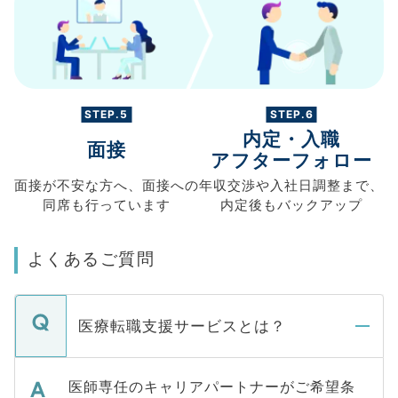
STEP.5
STEP.6
内定・入職
面接
アフターフォロー
面接が不安な方へ、
面接への
年収交渉や
入社日調整まで、
同席も
行っています
内定後もバックアップ
よくあるご質問
医療転職支援サービスとは？
医師専任のキャリアパートナーがご希望条