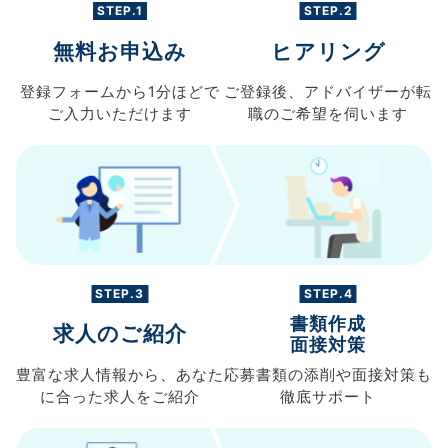
STEP.1
STEP.2
無料お申込み
ヒアリング
登録フォームから
1分ほどで
ご登録後、
アドバイザーが転
ご入力
いただけます
職の
ご希望を伺います
STEP.3
STEP.4
書類作成
求人のご紹介
面接対策
豊富な求人情報から、
あなた
応募書類の
添削や面接対策も
に合った求人を
ご紹介
徹底サポート