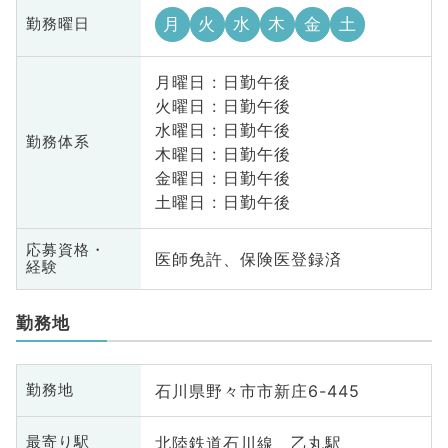
月
火
水
木
金
土
勤務曜日
月曜日 : 日勤午後
火曜日 : 日勤午後
水曜日 : 日勤午後
勤務体系
木曜日 : 日勤午後
金曜日 : 日勤午後
土曜日 : 日勤午後
応募資格・
医師免許、保険医登録済
経験
勤務地
石川県野々市市新庄6-445
勤務地
北陸鉄道石川線 乙丸駅
最寄り駅