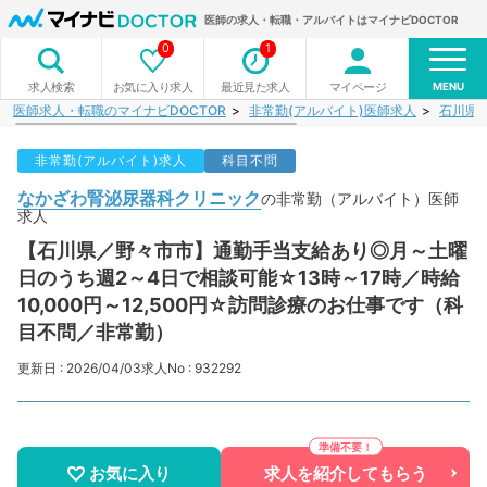
医師の求人・転職・アルバイトはマイナビDOCTOR
0
1
MENU
お気に入り求人
最近見た求人
マイページ
求人検索
医師求人・転職のマイナビDOCTOR
非常勤(アルバイト)医師求人
石川県
非常勤(アルバイト)求人
科目不問
なかざわ腎泌尿器科クリニック
の非常勤（アルバイト）医師
求人
【石川県／野々市市】通勤手当支給あり◎月～土曜
日のうち週2～4日で相談可能☆13時～17時／時給
10,000円～12,500円☆訪問診療のお仕事です（科
目不問／非常勤）
更新日 : 2026/04/03
求人No : 932292
お気に入り
求人を紹介してもらう