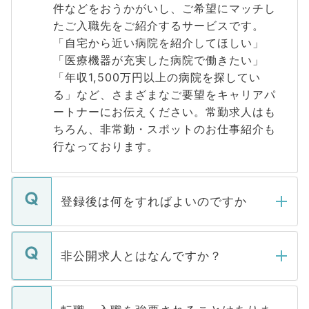
件などをおうかがいし、ご希望にマッチし
たご入職先をご紹介するサービスです。
「自宅から近い病院を紹介してほしい」
「医療機器が充実した病院で働きたい」
「年収1,500万円以上の病院を探してい
る」など、さまざまなご要望をキャリアパ
ートナーにお伝えください。常勤求人はも
ちろん、非常勤・スポットのお仕事紹介も
行なっております。
登録後は何をすればよいのですか
ご登録いただきましたら、弊社担当者がご
登録内容を確認し、その後メールもしくは
非公開求人とはなんですか？
お電話にて次のステップのご案内をいたし
ます。通常、5営業日以内にはご連絡をせて
マイナビDOCTORで取り扱っている求人の
いただきますので、しばらくお待ちくださ
うち約3割は、Webサイトからご覧いただ