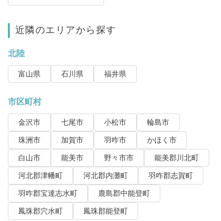
近隣のエリアから探す
北陸
富山県
石川県
福井県
市区町村
金沢市
七尾市
小松市
輪島市
珠洲市
加賀市
羽咋市
かほく市
白山市
能美市
野々市市
能美郡川北町
河北郡津幡町
河北郡内灘町
羽咋郡志賀町
羽咋郡宝達志水町
鹿島郡中能登町
鳳珠郡穴水町
鳳珠郡能登町