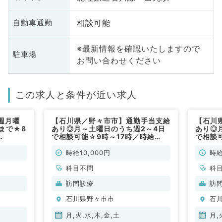
相談可能
自動車通勤
※最新情報を確認いたしますので
駐車場
お問い合わせください
この求人と条件が近い求人
週月曜
【石川県／野々市市】通勤手当支給
【石川
まで★8
あり◎月～土曜日のうち週2～4日
あり◎
で相談可能☆9時～17時／時給
で相談
円★クリニ
10,000円～12,500円☆訪問診療
10,0
です！
のお仕事です（科目不問／非常勤）
のお仕
時給10,000円
時給
科目不問
科
訪問診療
訪
石川県野々市市
石
月,火,水,木,金,土
月,