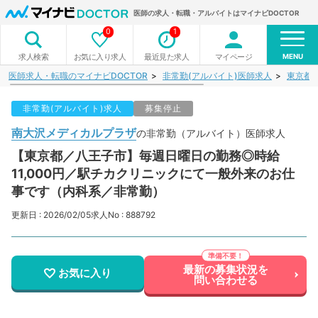
医師の求人・転職・アルバイトはマイナビDOCTOR
0
1
MENU
お気に入り求人
最近見た求人
マイページ
求人検索
医師求人・転職のマイナビDOCTOR
非常勤(アルバイト)医師求人
東京都
非常勤(アルバイト)求人
募集停止
南大沢メディカルプラザ
の非常勤（アルバイト）医師求人
【東京都／八王子市】毎週日曜日の勤務◎時給
11,000円／駅チカクリニックにて一般外来のお仕
事です（内科系／非常勤）
更新日 : 2026/02/05
求人No : 888792
最新の募集状況を
お気に入り
問い合わせる