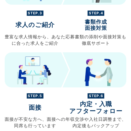
STEP.3
STEP.4
書類作成
求人のご紹介
面接対策
豊富な求人情報から、
あなた
応募書類の
添削や面接対策も
に合った求人を
ご紹介
徹底サポート
STEP.5
STEP.6
内定・入職
面接
アフターフォロー
面接が不安な方へ、
面接への
年収交渉や
入社日調整まで、
同席も
行っています
内定後もバックアップ