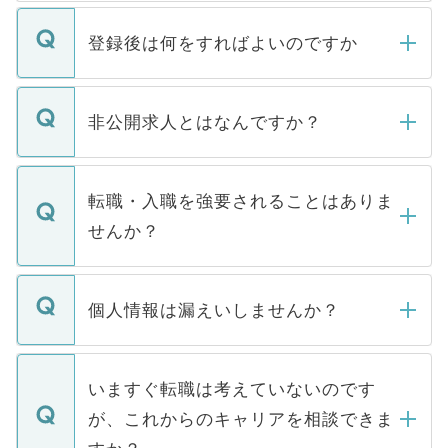
登録後は何をすればよいのですか
ご登録いただきましたら、弊社担当者がご
登録内容を確認し、その後メールもしくは
非公開求人とはなんですか？
お電話にて次のステップのご案内をいたし
ます。通常、5営業日以内にはご連絡をせて
マイナビDOCTORで取り扱っている求人の
いただきますので、しばらくお待ちくださ
うち約3割は、Webサイトからご覧いただ
転職・入職を強要されることはありま
い。
けない「非公開求人」です。非公開求人は
せんか？
下記の理由によって、一般には公開してい
ません。
転職・入職を強要することは一切ありませ
ん。また、仮に応募先から内定をいただい
個人情報は漏えいしませんか？
■応募殺到を避けるため 人気のある医療機
たとしても、ご本人が納得しない限り、内
関を公にしてしまうと、応募が殺到する場
定を承諾する必要はありません。内定先へ
個人情報が漏えいすることはありませんの
合があります。 選考を効率よく行うため
の辞退の連絡はキャリアパートナーが行い
で、ご安心ください。当サイトからの登録
いますぐ転職は考えていないのです
に、医療機関が求める条件に合った人材の
ますので、ご安心ください。
などで収集したご登録者様の個人情報は、
が、これからのキャリアを相談できま
みを人材紹介会社に依頼するケースが増え
ご本人のキャリアアップおよび転職活動の
ています。