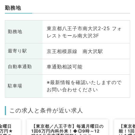
勤務地
東京都八王子市南大沢2-25 フォ
勤務地
レストモール南大沢3F
京王相模原線 南大沢駅
最寄り駅
車通勤相談可能
自動車通勤
※最新情報を確認いたしますので
駐車場
お問い合わせください
この求人と条件が近い求人
金曜日
【東京都／八王子市】毎週月曜日の
【東京
9万円★
1回6万円内科外来！◆◎9時～12
能！1回