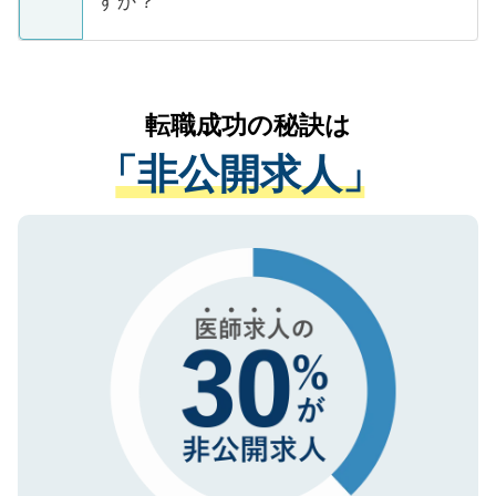
すか？
支援を目的に使用いたします。お預かりし
ているすべての個人データはご本人の許可
お気軽にご相談ください。先生専任のキャ
なく、医療機関側に開示したり、第三者に
リアパートナーが将来のご希望などをおう
提供することは一切ありません。また弊社
かがいして、現在の医療機関の状況や紹介
転職成功の秘訣は
は、個人情報の取り扱いについての厳密な
経験をまじえながら、適切なアドバイスを
管理基準を満たした事業者のみに付与され
「非公開求人」
させていただきます。すぐにご転職をされ
る、プライバシーマークを取得済みです。
ない方には、長期的なサポートが可能です
ご登録いただいた個人情報は、SSL（デー
ので、まずはご登録ください。
タ暗号化）によって保護されていますの
で、機密保持に関してもご安心ください。