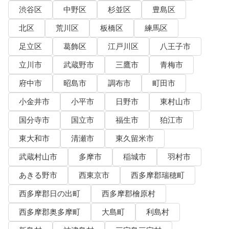
渋谷区
中野区
杉並区
豊島区
北区
荒川区
板橋区
練馬区
足立区
葛飾区
江戸川区
八王子市
立川市
武蔵野市
三鷹市
青梅市
府中市
昭島市
調布市
町田市
小金井市
小平市
日野市
東村山市
国分寺市
国立市
福生市
狛江市
東大和市
清瀬市
東久留米市
武蔵村山市
多摩市
稲城市
羽村市
あきる野市
西東京市
西多摩郡瑞穂町
西多摩郡日の出町
西多摩郡檜原村
西多摩郡奥多摩町
大島町
利島村