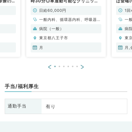
診療のお
時30分◎車通勤可能なクリニック
は金曜
勤）
です（内科系／非常勤）
能な病
科系／
日給60,000円
1回
一般内科、循環器内科、呼吸器内
一
科、消化器内科、腎臓内科、老年
科
病院（一般）
病
内科、血液内科
器
東京都八王子市
東
月
月,
<
>
手当/福利厚生
有り
通勤手当