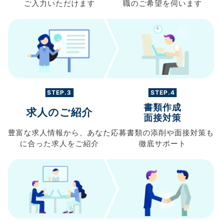
ご入力
いただけます
職の
ご希望を伺います
STEP.3
STEP.4
書類作成
求人のご紹介
面接対策
豊富な求人情報から、
あなた
応募書類の
添削や面接対策も
に合った求人を
ご紹介
徹底サポート