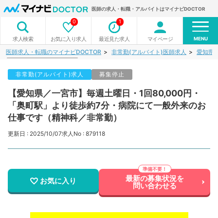
医師の求人・転職・アルバイトはマイナビDOCTOR
0
1
MENU
お気に入り求人
最近見た求人
マイページ
求人検索
医師求人・転職のマイナビDOCTOR
非常勤(アルバイト)医師求人
愛知県
非常勤(アルバイト)求人
募集停止
【愛知県／一宮市】毎週土曜日・1回80,000円・
「奥町駅」より徒歩約7分・病院にて一般外来のお
仕事です（精神科／非常勤）
更新日 : 2025/10/07
求人No : 879118
最新の募集状況を
お気に入り
問い合わせる