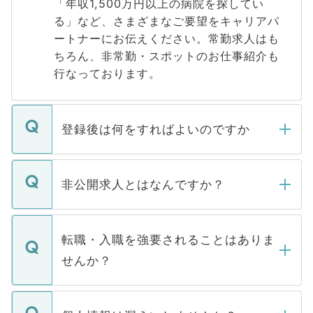
「年収1,500万円以上の病院を探してい
る」など、さまざまなご要望をキャリアパ
ートナーにお伝えください。常勤求人はも
ちろん、非常勤・スポットのお仕事紹介も
行なっております。
登録後は何をすればよいのですか
ご登録いただきましたら、弊社担当者がご
登録内容を確認し、その後メールもしくは
非公開求人とはなんですか？
お電話にて次のステップのご案内をいたし
ます。通常、5営業日以内にはご連絡をせて
マイナビDOCTORで取り扱っている求人の
いただきますので、しばらくお待ちくださ
うち約3割は、Webサイトからご覧いただ
転職・入職を強要されることはありま
い。
けない「非公開求人」です。非公開求人は
せんか？
下記の理由によって、一般には公開してい
ません。
転職・入職を強要することは一切ありませ
ん。また、仮に応募先から内定をいただい