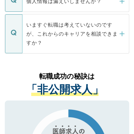
個人情報は漏えいしませんか？
■応募殺到を避けるため 人気のある医療機
たとしても、ご本人が納得しない限り、内
関を公にしてしまうと、応募が殺到する場
定を承諾する必要はありません。内定先へ
個人情報が漏えいすることはありませんの
合があります。 選考を効率よく行うため
の辞退の連絡はキャリアパートナーが行い
で、ご安心ください。当サイトからの登録
いますぐ転職は考えていないのです
に、医療機関が求める条件に合った人材の
ますので、ご安心ください。
などで収集したご登録者様の個人情報は、
が、これからのキャリアを相談できま
みを人材紹介会社に依頼するケースが増え
ご本人のキャリアアップおよび転職活動の
ています。
すか？
支援を目的に使用いたします。お預かりし
ているすべての個人データはご本人の許可
お気軽にご相談ください。先生専任のキャ
なく、医療機関側に開示したり、第三者に
リアパートナーが将来のご希望などをおう
提供することは一切ありません。また弊社
かがいして、現在の医療機関の状況や紹介
転職成功の秘訣は
は、個人情報の取り扱いについての厳密な
経験をまじえながら、適切なアドバイスを
管理基準を満たした事業者のみに付与され
「非公開求人」
させていただきます。すぐにご転職をされ
る、プライバシーマークを取得済みです。
ない方には、長期的なサポートが可能です
ご登録いただいた個人情報は、SSL（デー
ので、まずはご登録ください。
タ暗号化）によって保護されていますの
で、機密保持に関してもご安心ください。