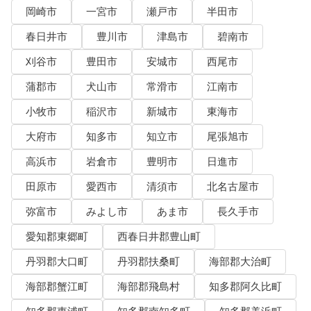
岡崎市
一宮市
瀬戸市
半田市
春日井市
豊川市
津島市
碧南市
刈谷市
豊田市
安城市
西尾市
蒲郡市
犬山市
常滑市
江南市
小牧市
稲沢市
新城市
東海市
大府市
知多市
知立市
尾張旭市
高浜市
岩倉市
豊明市
日進市
田原市
愛西市
清須市
北名古屋市
弥富市
みよし市
あま市
長久手市
愛知郡東郷町
西春日井郡豊山町
丹羽郡大口町
丹羽郡扶桑町
海部郡大治町
海部郡蟹江町
海部郡飛島村
知多郡阿久比町