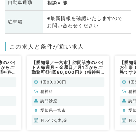
相談可能
自動車通勤
※最新情報を確認いたしますので
駐車場
お問い合わせください
この求人と条件が近い求人
療のバイ
【愛知県／一宮市】訪問診療のバイ
【愛知
回からご
ト★毎週月～金曜日／月1回からご
お仕事
（精神科
勤務可◎1回80,000円♪（精神科
務です
／非常勤）
1回80,000円
1回
精神科
精
訪問診療
訪
愛知県一宮市
愛
月,火,水,木,金
月,