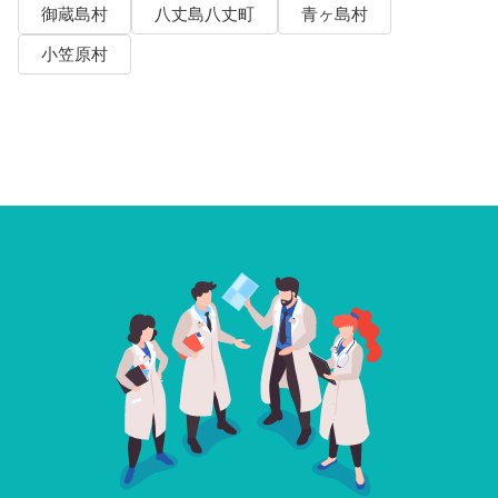
御蔵島村
八丈島八丈町
青ヶ島村
小笠原村