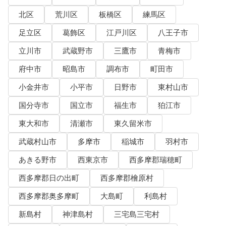
北区
荒川区
板橋区
練馬区
足立区
葛飾区
江戸川区
八王子市
立川市
武蔵野市
三鷹市
青梅市
府中市
昭島市
調布市
町田市
小金井市
小平市
日野市
東村山市
国分寺市
国立市
福生市
狛江市
東大和市
清瀬市
東久留米市
武蔵村山市
多摩市
稲城市
羽村市
あきる野市
西東京市
西多摩郡瑞穂町
西多摩郡日の出町
西多摩郡檜原村
西多摩郡奥多摩町
大島町
利島村
新島村
神津島村
三宅島三宅村