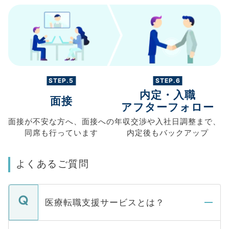
STEP.5
STEP.6
内定・入職
面接
アフターフォロー
面接が不安な方へ、
面接への
年収交渉や
入社日調整まで、
同席も
行っています
内定後もバックアップ
よくあるご質問
医療転職支援サービスとは？