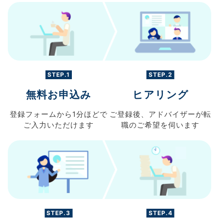
STEP.1
STEP.2
無料お申込み
ヒアリング
登録フォームから
1分ほどで
ご登録後、
アドバイザーが転
ご入力
いただけます
職の
ご希望を伺います
STEP.3
STEP.4