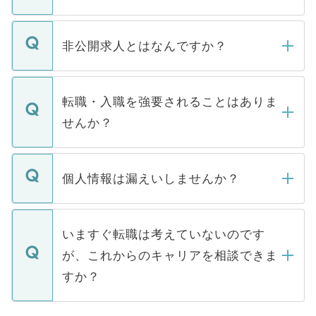
ご登録いただきましたら、弊社担当者がご
登録内容を確認し、その後メールもしくは
非公開求人とはなんですか？
お電話にて次のステップのご案内をいたし
ます。通常、5営業日以内にはご連絡をせて
マイナビDOCTORで取り扱っている求人の
いただきますので、しばらくお待ちくださ
うち約3割は、Webサイトからご覧いただ
転職・入職を強要されることはありま
い。
けない「非公開求人」です。非公開求人は
せんか？
下記の理由によって、一般には公開してい
ません。
転職・入職を強要することは一切ありませ
ん。また、仮に応募先から内定をいただい
個人情報は漏えいしませんか？
■応募殺到を避けるため 人気のある医療機
たとしても、ご本人が納得しない限り、内
関を公にしてしまうと、応募が殺到する場
定を承諾する必要はありません。内定先へ
個人情報が漏えいすることはありませんの
合があります。 選考を効率よく行うため
の辞退の連絡はキャリアパートナーが行い
で、ご安心ください。当サイトからの登録
いますぐ転職は考えていないのです
に、医療機関が求める条件に合った人材の
ますので、ご安心ください。
などで収集したご登録者様の個人情報は、
が、これからのキャリアを相談できま
みを人材紹介会社に依頼するケースが増え
ご本人のキャリアアップおよび転職活動の
ています。
すか？
支援を目的に使用いたします。お預かりし
ているすべての個人データはご本人の許可
お気軽にご相談ください。先生専任のキャ