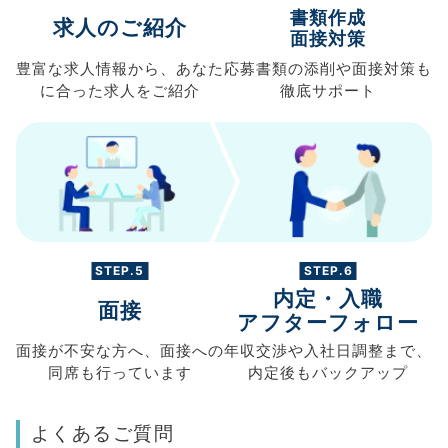
書類作成
求人のご紹介
面接対策
豊富な求人情報から、
あなた
応募書類の
添削や面接対策も
に合った求人を
ご紹介
徹底サポート
STEP.5
STEP.6
内定・入職
面接
アフターフォロー
面接が不安な方へ、
面接への
年収交渉や
入社日調整まで、
同席も
行っています
内定後もバックアップ
よくあるご質問