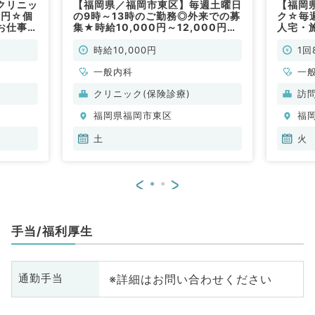
クリニッ
【福岡県／福岡市東区】毎週土曜日
【福岡
0円☆個
の9時～13時のご勤務◎外来での募
ク☆毎週
お仕事で
集★時給10,000円～12,000円
人宅・
（一般内科／非常勤）
す！（
時給10,000円
1回
一般内科
一
クリニック(保険診療)
訪
福岡県福岡市東区
福
土
火
<
>
手当/福利厚生
※詳細はお問い合わせください
通勤手当