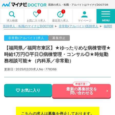
医師の求人・転職・アルバイトはマイナビDOCTOR
0
1
MENU
お気に入り求人
最近見た求人
マイページ
求人検索
医師求人・転職のマイナビDOCTOR
非常勤(アルバイト)医師求人
福岡県
非常勤(アルバイト)求人
募集停止
【福岡県／福岡市東区】★ゆったりめな病棟管理★
時給1万円◎平日◎病棟管理・コンサル◎★時短勤
務相談可能★（内科系／非常勤）
更新日 : 2025/02/20
求人No : 778366
最新の募集状況を
お気に入り
問い合わせる
こちらの求人は募集を停止しております。