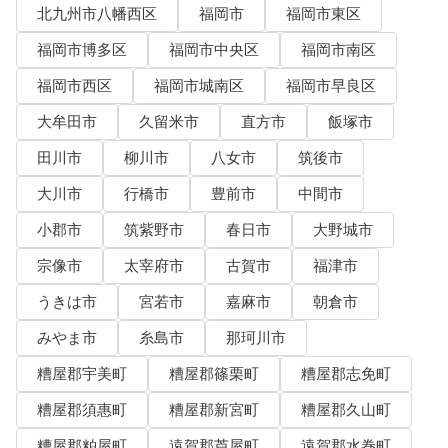
北九州市八幡西区
福岡市
福岡市東区
福岡市博多区
福岡市中央区
福岡市南区
福岡市西区
福岡市城南区
福岡市早良区
大牟田市
久留米市
直方市
飯塚市
田川市
柳川市
八女市
筑後市
大川市
行橋市
豊前市
中間市
小郡市
筑紫野市
春日市
大野城市
宗像市
太宰府市
古賀市
福津市
うきは市
宮若市
嘉麻市
朝倉市
みやま市
糸島市
那珂川市
糟屋郡宇美町
糟屋郡篠栗町
糟屋郡志免町
糟屋郡須惠町
糟屋郡新宮町
糟屋郡久山町
糟屋郡粕屋町
遠賀郡芦屋町
遠賀郡水巻町