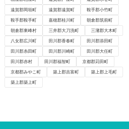
遠賀郡岡垣町
遠賀郡遠賀町
鞍手郡小竹町
鞍手郡鞍手町
嘉穂郡桂川町
朝倉郡筑前町
朝倉郡東峰村
三井郡大刀洗町
三潴郡大木町
八女郡広川町
田川郡香春町
田川郡添田町
田川郡糸田町
田川郡川崎町
田川郡大任町
田川郡赤村
田川郡福智町
京都郡苅田町
京都郡みやこ町
築上郡吉富町
築上郡上毛町
築上郡築上町