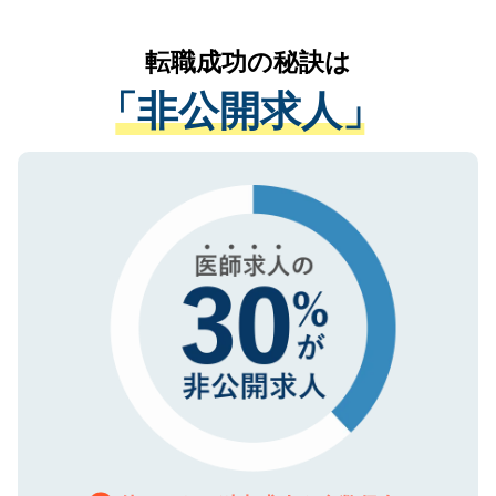
なく、医療機関側に開示したり、第三者に
リアパートナーが将来のご希望などをおう
提供することは一切ありません。また弊社
かがいして、現在の医療機関の状況や紹介
転職成功の秘訣は
は、個人情報の取り扱いについての厳密な
経験をまじえながら、適切なアドバイスを
管理基準を満たした事業者のみに付与され
「非公開求人」
させていただきます。すぐにご転職をされ
る、プライバシーマークを取得済みです。
ない方には、長期的なサポートが可能です
ご登録いただいた個人情報は、SSL（デー
ので、まずはご登録ください。
タ暗号化）によって保護されていますの
で、機密保持に関してもご安心ください。