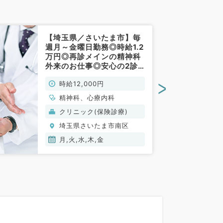
【埼玉県／さいたま市】毎
週月～金曜日勤務◎時給1.2
万円◎再診メインの精神科
外来のお仕事◎安心の2診
体制です～駅チカクリニッ
>
時給12,000円
クで通勤もラクラク・マイ
カー通勤可♪（精神科、心
精神科、心療内科
療内科／非常勤）
クリニック(保険診療)
埼玉県さいたま市南区
月,火,水,木,金