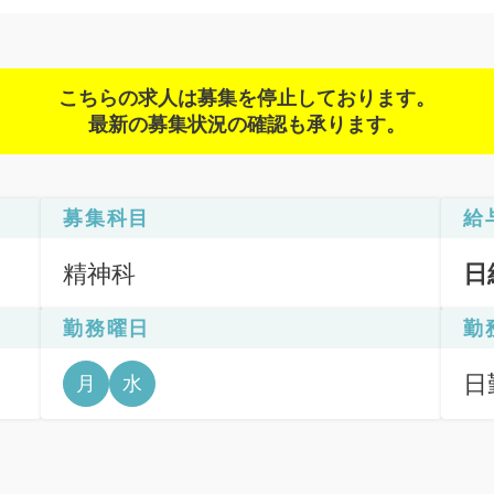
こちらの求人は募集を停止しております。
最新の募集状況の確認も承ります。
募集科目
給
精神科
日
勤務曜日
勤
日
月
水
6