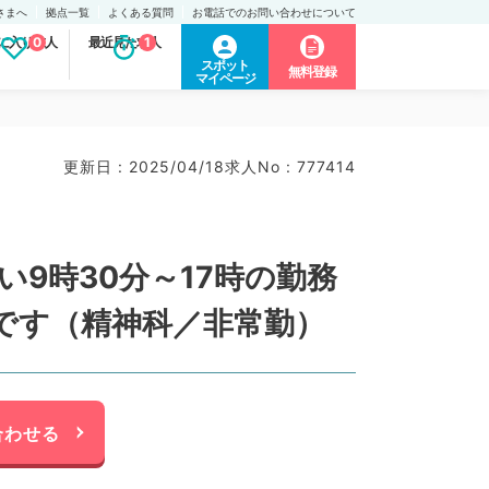
さまへ
拠点一覧
よくある質問
お電話でのお問い合わせについて
に入り求人
0
最近見た求人
1
スポット
無料登録
マイページ
更新日 : 2025/04/18
求人No : 777414
9時30分～17時の勤務
です（精神科／非常勤）
合わせる