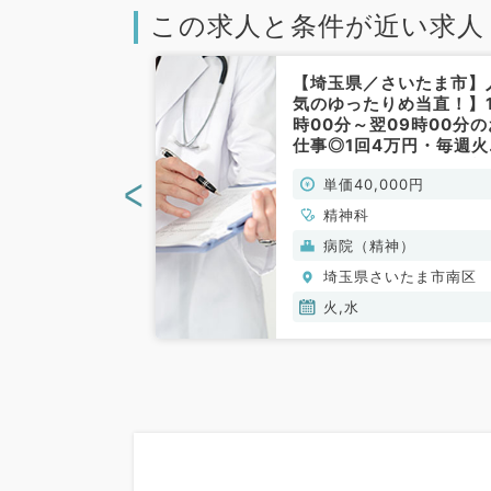
この求人と条件が近い求人
さいたま市】毎
【埼玉県／さいたま市】
5週土曜日の9
気のゆったりめ当直！】1
での勤務◎時給
時00分～翌09時00分の
高給与◎再診メイ
仕事◎1回4万円・毎週火
外来のお仕事◎
日・水曜日のお仕事★入
<
00円
単価40,000円
制です～駅チ
明け時間の相談可能です
クで通勤もラク
★（精神科／非常勤）
精神科
神科、心療内科
(保険診療)
病院（精神）
いたま市南区
埼玉県さいたま市南区
火,水