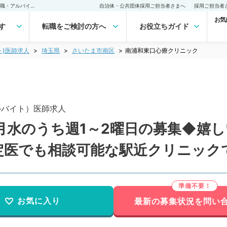
南浦和東口心療クリニック(非常勤(アルバイト))の求人｜医師の求人・転職・アルバイトは【マイナビDOCTOR】
自治体・公共団体採用ご担当者さまへ
採用ご担当者
お気
す
転職をご検討の方へ
お役立ちガイド
ト)医師求人
埼玉県
さいたま市南区
南浦和東口心療クリニック
ルバイト）医師求人
水のうち週1～2曜日の募集◆嬉しい
指定医でも相談可能な駅近クリニック
お気に入り
最新の募集状況を問い