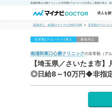
求人を探
医師求人・転職のマイナビDOCTOR
非常勤(アルバイ
非常勤(アルバイト)求人
募集停止
南浦和東口心療クリニック
の非常勤（ア
【埼玉県／さいたま市】月
◎日給8～10万円◆非