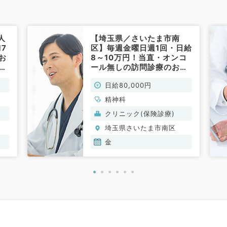
人
【埼玉県／さいたま市南
7
区】毎週金曜日週1回・日給
お
8～10万円！当直・オンコ
曜
ール無しの訪問診療のお仕
り
事です（精神科／非常勤）
日給80,000円
精神科
クリニック(保険診療)
埼玉県さいたま市南区
金