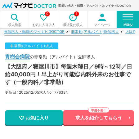
医師の求人・転職・アルバイトはマイナビDOCTOR
0
1
MENU
お気に入り求人
最近見た求人
マイページ
求人検索
医師求人・転職のマイナビDOCTOR
非常勤(アルバイト)医師求人
大阪府
非常勤(アルバイト)求人
青樹会病院
の非常勤（アルバイト）医師求人
【大阪府／寝屋川市】毎週木曜日／9時～12時／日
給40,000円！早上がり可能◎内科外来のお仕事で
す（一般内科／非常勤）
更新日 : 2025/12/05
求人No : 776384
お気に入り
求人を紹介してもらう