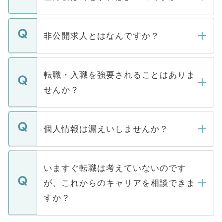
ご登録いただきましたら、弊社担当者がご
登録内容を確認し、その後メールもしくは
非公開求人とはなんですか？
お電話にて次のステップのご案内をいたし
ます。通常、5営業日以内にはご連絡をせて
マイナビDOCTORで取り扱っている求人の
いただきますので、しばらくお待ちくださ
うち約3割は、Webサイトからご覧いただ
転職・入職を強要されることはありま
い。
けない「非公開求人」です。非公開求人は
せんか？
下記の理由によって、一般には公開してい
ません。
転職・入職を強要することは一切ありませ
ん。また、仮に応募先から内定をいただい
個人情報は漏えいしませんか？
■応募殺到を避けるため 人気のある医療機
たとしても、ご本人が納得しない限り、内
関を公にしてしまうと、応募が殺到する場
定を承諾する必要はありません。内定先へ
個人情報が漏えいすることはありませんの
合があります。 選考を効率よく行うため
の辞退の連絡はキャリアパートナーが行い
で、ご安心ください。当サイトからの登録
いますぐ転職は考えていないのです
に、医療機関が求める条件に合った人材の
ますので、ご安心ください。
などで収集したご登録者様の個人情報は、
が、これからのキャリアを相談できま
みを人材紹介会社に依頼するケースが増え
ご本人のキャリアアップおよび転職活動の
ています。
すか？
支援を目的に使用いたします。お預かりし
ているすべての個人データはご本人の許可
お気軽にご相談ください。先生専任のキャ