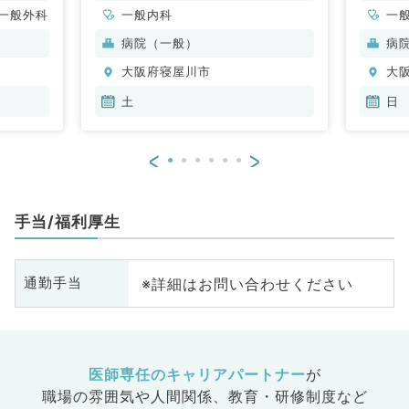
一般外科
一般内科
一
病院（一般）
病
大阪府寝屋川市
大
土
日
<
>
手当/福利厚生
※詳細はお問い合わせください
通勤手当
医師専任のキャリアパートナー
が
職場の雰囲気や人間関係、
教育・研修制度など