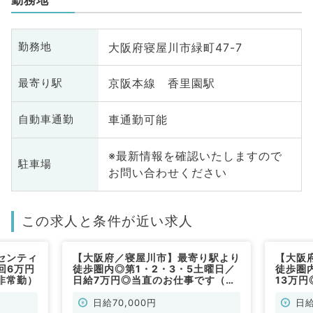
大阪府寝屋川市緑町47-7
勤務地
京阪本線 香里園駅
最寄り駅
車通勤可能
自動車通勤
※最新情報を確認いたしますので
駐車場
お問い合わせください
この求人と条件が近い求人
センティ
【大阪府／寝屋川市】最寄り駅より
【大阪
回6万円
徒歩圏内◎第1・2・3・5土曜日／
徒歩圏
非常勤）
日給7万円◎当直のお仕事です（一
13万
般内科／非常勤）
般内科
日給70,000円
日給