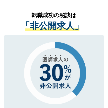
なく、医療機関側に開示したり、第三者に
リアパートナーが将来のご希望などをおう
提供することは一切ありません。また弊社
かがいして、現在の医療機関の状況や紹介
転職成功の秘訣は
は、個人情報の取り扱いについての厳密な
経験をまじえながら、適切なアドバイスを
管理基準を満たした事業者のみに付与され
「非公開求人」
させていただきます。すぐにご転職をされ
る、プライバシーマークを取得済みです。
ない方には、長期的なサポートが可能です
ご登録いただいた個人情報は、SSL（デー
ので、まずはご登録ください。
タ暗号化）によって保護されていますの
で、機密保持に関してもご安心ください。