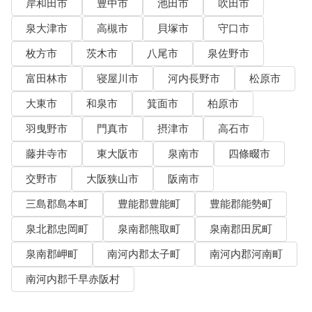
岸和田市
豊中市
池田市
吹田市
泉大津市
高槻市
貝塚市
守口市
枚方市
茨木市
八尾市
泉佐野市
富田林市
寝屋川市
河内長野市
松原市
大東市
和泉市
箕面市
柏原市
羽曳野市
門真市
摂津市
高石市
藤井寺市
東大阪市
泉南市
四條畷市
交野市
大阪狭山市
阪南市
三島郡島本町
豊能郡豊能町
豊能郡能勢町
泉北郡忠岡町
泉南郡熊取町
泉南郡田尻町
泉南郡岬町
南河内郡太子町
南河内郡河南町
南河内郡千早赤阪村