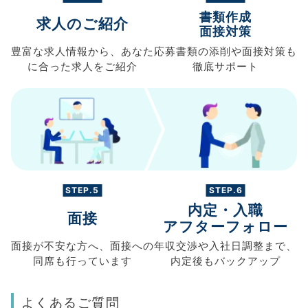
書類作成
求人のご紹介
面接対策
豊富な求人情報から、
あなた
応募書類の
添削や面接対策も
に合った求人を
ご紹介
徹底サポート
STEP.5
STEP.6
内定・入職
面接
アフターフォロー
面接が不安な方へ、
面接への
年収交渉や
入社日調整まで、
同席も
行っています
内定後もバックアップ
よくあるご質問