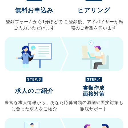
無料お申込み
ヒアリング
登録フォームから
1分ほどで
ご登録後、
アドバイザーが転
ご入力
いただけます
職の
ご希望を伺います
STEP.3
STEP.4
書類作成
求人のご紹介
面接対策
豊富な求人情報から、
あなた
応募書類の
添削や面接対策も
に合った求人を
ご紹介
徹底サポート