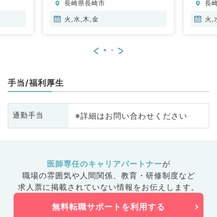
長崎県長崎市
長
火,水,木,金
火,
<
>
手当/福利厚生
※詳細はお問い合わせください
通勤手当
医師専任のキャリアパートナー
が
職場の雰囲気や人間関係、
教育・研修制度など
求人票に掲載されていない情報をお伝えします。
無料転職サポートを利用する