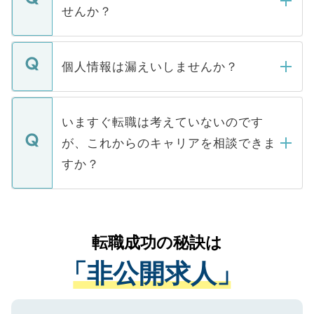
い。
けない「非公開求人」です。非公開求人は
せんか？
下記の理由によって、一般には公開してい
ません。
転職・入職を強要することは一切ありませ
ん。また、仮に応募先から内定をいただい
個人情報は漏えいしませんか？
■応募殺到を避けるため 人気のある医療機
たとしても、ご本人が納得しない限り、内
関を公にしてしまうと、応募が殺到する場
定を承諾する必要はありません。内定先へ
個人情報が漏えいすることはありませんの
合があります。 選考を効率よく行うため
の辞退の連絡はキャリアパートナーが行い
で、ご安心ください。当サイトからの登録
いますぐ転職は考えていないのです
に、医療機関が求める条件に合った人材の
ますので、ご安心ください。
などで収集したご登録者様の個人情報は、
が、これからのキャリアを相談できま
みを人材紹介会社に依頼するケースが増え
ご本人のキャリアアップおよび転職活動の
ています。
すか？
支援を目的に使用いたします。お預かりし
ているすべての個人データはご本人の許可
お気軽にご相談ください。先生専任のキャ
なく、医療機関側に開示したり、第三者に
リアパートナーが将来のご希望などをおう
提供することは一切ありません。また弊社
かがいして、現在の医療機関の状況や紹介
転職成功の秘訣は
は、個人情報の取り扱いについての厳密な
経験をまじえながら、適切なアドバイスを
管理基準を満たした事業者のみに付与され
「非公開求人」
させていただきます。すぐにご転職をされ
る、プライバシーマークを取得済みです。
ない方には、長期的なサポートが可能です
ご登録いただいた個人情報は、SSL（デー
ので、まずはご登録ください。
タ暗号化）によって保護されていますの