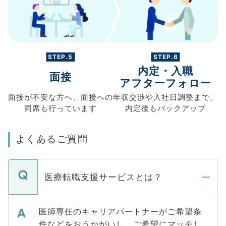
STEP.5
STEP.6
内定・入職
面接
アフターフォロー
面接が不安な方へ、
面接への
年収交渉や
入社日調整まで、
同席も
行っています
内定後もバックアップ
よくあるご質問
医療転職支援サービスとは？
医師専任のキャリアパートナーがご希望条
件などをおうかがいし、ご希望にマッチし