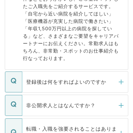
たご入職先をご紹介するサービスです。
「自宅から近い病院を紹介してほしい」
「医療機器が充実した病院で働きたい」
「年収1,500万円以上の病院を探してい
る」など、さまざまなご要望をキャリアパ
ートナーにお伝えください。常勤求人はも
ちろん、非常勤・スポットのお仕事紹介も
行なっております。
登録後は何をすればよいのですか
ご登録いただきましたら、弊社担当者がご
登録内容を確認し、その後メールもしくは
非公開求人とはなんですか？
お電話にて次のステップのご案内をいたし
ます。通常、5営業日以内にはご連絡をせて
マイナビDOCTORで取り扱っている求人の
いただきますので、しばらくお待ちくださ
うち約3割は、Webサイトからご覧いただ
転職・入職を強要されることはありま