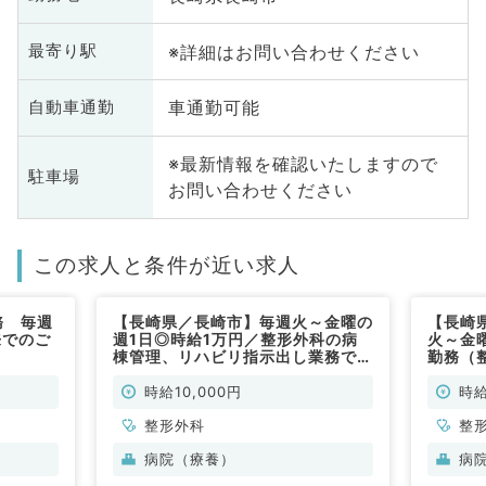
※詳細はお問い合わせください
最寄り駅
車通勤可能
自動車通勤
※最新情報を確認いたしますので
駐車場
お問い合わせください
この求人と条件が近い求人
務 毎週
【長崎県／長崎市】毎週火～金曜の
【長崎
来でのご
週1日◎時給1万円／整形外科の病
火～金
棟管理、リハビリ指示出し業務です
勤務（
（整形外科／非常勤）
時給10,000円
時給
整形外科
整
病院（療養）
病