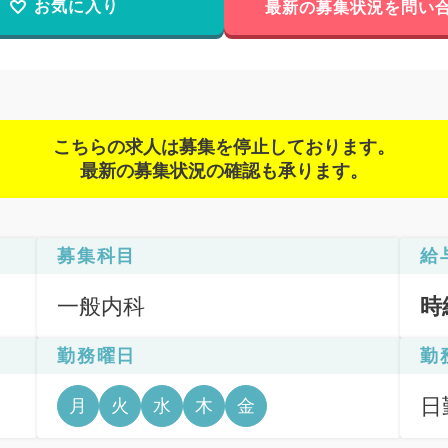
お気に入り
最新の募集状況を問い
こちらの求人は募集を停止しております。
最新の募集状況の確認も承ります。
募集科目
給
一般内科
時
勤務曜日
勤
日
月
火
水
木
金
6