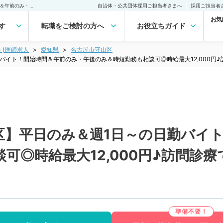
【愛知県／名古屋市守山区】平日のみ＆週1日～の日勤バイト！開始時間＆午前のみ・午後のみ＆時短勤務も相談可◎時給最大12,000円♪訪問診療でのお仕事（一般内科／非常勤）非常勤(アルバイト)の求人｜医師の求人・転職・アルバイトは【マイナビDOCTOR】
自治体・公共団体採用ご担当者さまへ
採用ご担当者
お気
す
転職をご検討の方へ
お役立ちガイド
ト)医師求人
愛知県
名古屋市守山区
バイト！開始時間＆午前のみ・午後のみ＆時短勤務も相談可◎時給最大12,000円
区】平日のみ＆週1日～の日勤バイ
可◎時給最大12,000円♪訪問診