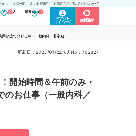
さまへ
拠点一覧
よくある質問
お電話でのお問い合わせについて
に入り求人
0
最近見た求人
1
スポット
無料登録
マイページ
♪訪問診療でのお仕事（一般内科／非常勤）
更新日 : 2025/01/22
求人No : 762327
ト！開始時間＆午前のみ・
療でのお仕事（一般内科／