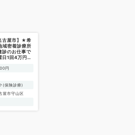
名古屋市】★希
地域密着診療所
健診のお仕事で
曜日1回4万円～
／非常勤）
000円
ク(保険診療)
古屋市守山区