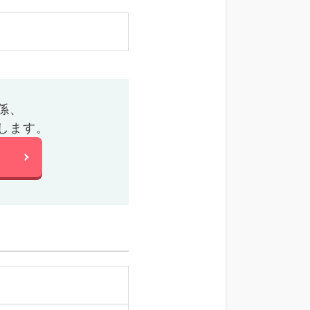
係、
します。