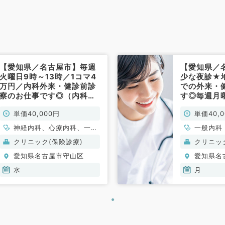
【愛知県／名古屋市】毎週
【愛知県／
火曜日9時～13時／1コマ4
少な夜診★
万円／内科外来・健診前診
での外来・
察のお仕事です◎（内科系
す◎毎週月
／非常勤）
（一般内科
単価40,000円
単価40,
神経内科、心療内科、一般
一般内科
内科、循環器内科、呼吸器
クリニック(保険診療)
クリニッ
内科、消化器内科、内分
愛知県名古屋市守山区
愛知県名
泌・代謝内科、腎臓内科、
老年内科、血液内科、膠原
水
月
病科