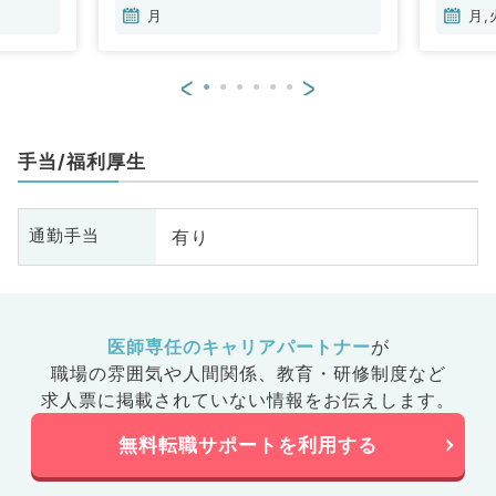
月
月,
<
>
手当/福利厚生
有り
通勤手当
医師専任のキャリアパートナー
が
職場の雰囲気や人間関係、
教育・研修制度など
求人票に掲載されていない情報をお伝えします。
無料転職サポートを利用する