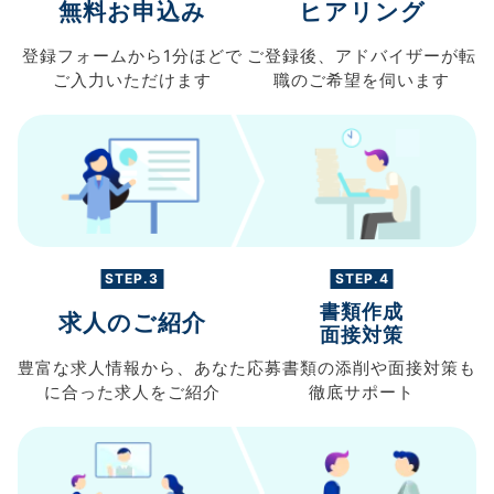
無料お申込み
ヒアリング
登録フォームから
1分ほどで
ご登録後、
アドバイザーが転
ご入力
いただけます
職の
ご希望を伺います
STEP.3
STEP.4
書類作成
求人のご紹介
面接対策
豊富な求人情報から、
あなた
応募書類の
添削や面接対策も
に合った求人を
ご紹介
徹底サポート