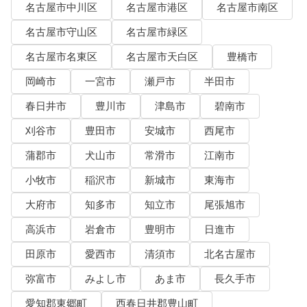
名古屋市中川区
名古屋市港区
名古屋市南区
名古屋市守山区
名古屋市緑区
名古屋市名東区
名古屋市天白区
豊橋市
岡崎市
一宮市
瀬戸市
半田市
春日井市
豊川市
津島市
碧南市
刈谷市
豊田市
安城市
西尾市
蒲郡市
犬山市
常滑市
江南市
小牧市
稲沢市
新城市
東海市
大府市
知多市
知立市
尾張旭市
高浜市
岩倉市
豊明市
日進市
田原市
愛西市
清須市
北名古屋市
弥富市
みよし市
あま市
長久手市
愛知郡東郷町
西春日井郡豊山町