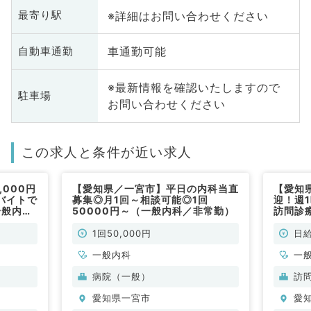
※詳細はお問い合わせください
最寄り駅
車通勤可能
自動車通勤
※最新情報を確認いたしますので
駐車場
お問い合わせください
この求人と条件が近い求人
000円
【愛知県／一宮市】平日の内科当直
【愛知
バイトで
募集◎月1回～相談可能◎1回
迎！週
一般内科
50000円～（一般内科／非常勤）
訪問診
62,5
1回50,000円
日給
一般内科
一
病院（一般）
訪
愛知県一宮市
愛