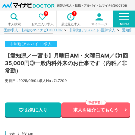
医師の求人・転職・アルバイトはマイナビDOCTOR
0
1
MENU
お気に入り求人
最近見た求人
マイページ
求人検索
医師求人・転職のマイナビDOCTOR
非常勤(アルバイト)医師求人
愛知県
非常勤(アルバイト)求人
【愛知県／一宮市】月曜日AM・火曜日AM／◎1回
35,000円◎一般内科外来のお仕事です（内科／非
常勤）
更新日 : 2025/09/04
求人No : 747209
お気に入り
求人を紹介してもらう
求人詳細