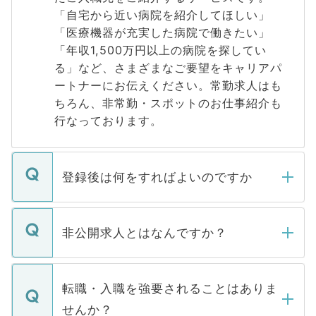
「自宅から近い病院を紹介してほしい」
「医療機器が充実した病院で働きたい」
「年収1,500万円以上の病院を探してい
る」など、さまざまなご要望をキャリアパ
ートナーにお伝えください。常勤求人はも
ちろん、非常勤・スポットのお仕事紹介も
行なっております。
登録後は何をすればよいのですか
ご登録いただきましたら、弊社担当者がご
登録内容を確認し、その後メールもしくは
非公開求人とはなんですか？
お電話にて次のステップのご案内をいたし
ます。通常、5営業日以内にはご連絡をせて
マイナビDOCTORで取り扱っている求人の
いただきますので、しばらくお待ちくださ
うち約3割は、Webサイトからご覧いただ
転職・入職を強要されることはありま
い。
けない「非公開求人」です。非公開求人は
せんか？