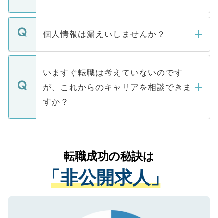
下記の理由によって、一般には公開してい
ません。
転職・入職を強要することは一切ありませ
ん。また、仮に応募先から内定をいただい
個人情報は漏えいしませんか？
■応募殺到を避けるため 人気のある医療機
たとしても、ご本人が納得しない限り、内
関を公にしてしまうと、応募が殺到する場
定を承諾する必要はありません。内定先へ
個人情報が漏えいすることはありませんの
合があります。 選考を効率よく行うため
の辞退の連絡はキャリアパートナーが行い
で、ご安心ください。当サイトからの登録
いますぐ転職は考えていないのです
に、医療機関が求める条件に合った人材の
ますので、ご安心ください。
などで収集したご登録者様の個人情報は、
が、これからのキャリアを相談できま
みを人材紹介会社に依頼するケースが増え
ご本人のキャリアアップおよび転職活動の
ています。
すか？
支援を目的に使用いたします。お預かりし
ているすべての個人データはご本人の許可
お気軽にご相談ください。先生専任のキャ
なく、医療機関側に開示したり、第三者に
リアパートナーが将来のご希望などをおう
提供することは一切ありません。また弊社
かがいして、現在の医療機関の状況や紹介
転職成功の秘訣は
は、個人情報の取り扱いについての厳密な
経験をまじえながら、適切なアドバイスを
管理基準を満たした事業者のみに付与され
「非公開求人」
させていただきます。すぐにご転職をされ
る、プライバシーマークを取得済みです。
ない方には、長期的なサポートが可能です
ご登録いただいた個人情報は、SSL（デー
ので、まずはご登録ください。
タ暗号化）によって保護されていますの
で、機密保持に関してもご安心ください。