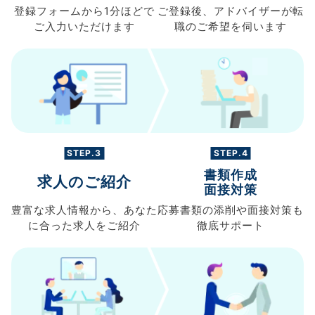
登録フォームから
1分ほどで
ご登録後、
アドバイザーが転
ご入力
いただけます
職の
ご希望を伺います
STEP.3
STEP.4
書類作成
求人のご紹介
面接対策
豊富な求人情報から、
あなた
応募書類の
添削や面接対策も
に合った求人を
ご紹介
徹底サポート