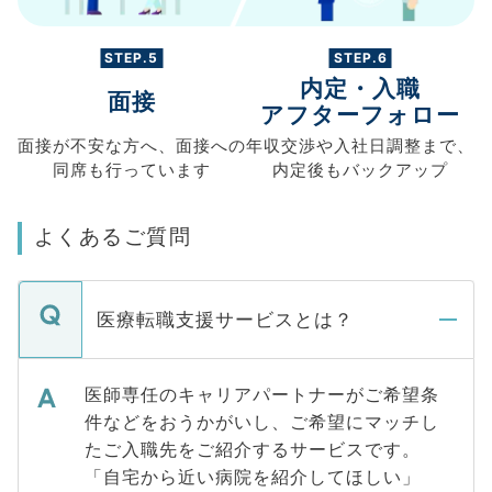
STEP.5
STEP.6
内定・入職
面接
アフターフォロー
面接が不安な方へ、
面接への
年収交渉や
入社日調整まで、
同席も
行っています
内定後もバックアップ
よくあるご質問
医療転職支援サービスとは？
医師専任のキャリアパートナーがご希望条
件などをおうかがいし、ご希望にマッチし
たご入職先をご紹介するサービスです。
「自宅から近い病院を紹介してほしい」