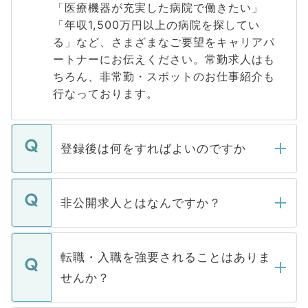
「医療機器が充実した病院で働きたい」
「年収1,500万円以上の病院を探してい
る」など、さまざまなご要望をキャリアパ
ートナーにお伝えください。常勤求人はも
ちろん、非常勤・スポットのお仕事紹介も
行なっております。
登録後は何をすればよいのですか
ご登録いただきましたら、弊社担当者がご
登録内容を確認し、その後メールもしくは
非公開求人とはなんですか？
お電話にて次のステップのご案内をいたし
ます。通常、5営業日以内にはご連絡をせて
マイナビDOCTORで取り扱っている求人の
いただきますので、しばらくお待ちくださ
うち約3割は、Webサイトからご覧いただ
転職・入職を強要されることはありま
い。
けない「非公開求人」です。非公開求人は
せんか？
下記の理由によって、一般には公開してい
ません。