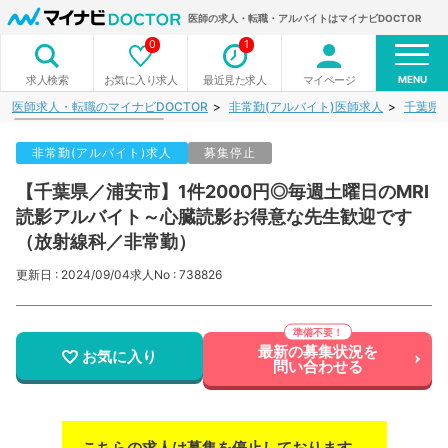
医師の求人・転職・アルバイトはマイナビDOCTOR
0
1
MENU
お気に入り求人
最近見た求人
マイページ
求人検索
医師求人・転職のマイナビDOCTOR
非常勤(アルバイト)医師求人
千葉県
非常勤(アルバイト)求人
募集停止
【千葉県／浦安市】1件2000円◎毎週土曜日のMRI
読影アルバイト～心臓読影お得意な先生歓迎です
（放射線科／非常勤）
更新日 : 2024/09/04
求人No : 738826
最新の募集状況を
お気に入り
問い合わせる
こちらの求人は募集を停止しております。