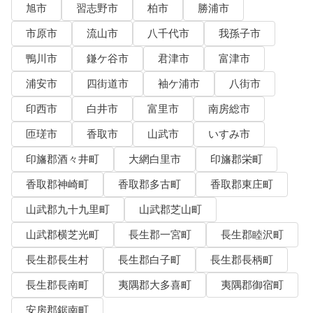
旭市
習志野市
柏市
勝浦市
市原市
流山市
八千代市
我孫子市
鴨川市
鎌ケ谷市
君津市
富津市
浦安市
四街道市
袖ケ浦市
八街市
印西市
白井市
富里市
南房総市
匝瑳市
香取市
山武市
いすみ市
印旛郡酒々井町
大網白里市
印旛郡栄町
香取郡神崎町
香取郡多古町
香取郡東庄町
山武郡九十九里町
山武郡芝山町
山武郡横芝光町
長生郡一宮町
長生郡睦沢町
長生郡長生村
長生郡白子町
長生郡長柄町
長生郡長南町
夷隅郡大多喜町
夷隅郡御宿町
安房郡鋸南町