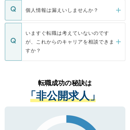
転職・入職を強要することは一切ありませ
ん。また、仮に応募先から内定をいただい
個人情報は漏えいしませんか？
■応募殺到を避けるため 人気のある医療機
たとしても、ご本人が納得しない限り、内
関を公にしてしまうと、応募が殺到する場
定を承諾する必要はありません。内定先へ
個人情報が漏えいすることはありませんの
合があります。 選考を効率よく行うため
の辞退の連絡はキャリアパートナーが行い
で、ご安心ください。当サイトからの登録
いますぐ転職は考えていないのです
に、医療機関が求める条件に合った人材の
ますので、ご安心ください。
などで収集したご登録者様の個人情報は、
が、これからのキャリアを相談できま
みを人材紹介会社に依頼するケースが増え
ご本人のキャリアアップおよび転職活動の
ています。
すか？
支援を目的に使用いたします。お預かりし
ているすべての個人データはご本人の許可
お気軽にご相談ください。先生専任のキャ
なく、医療機関側に開示したり、第三者に
リアパートナーが将来のご希望などをおう
提供することは一切ありません。また弊社
かがいして、現在の医療機関の状況や紹介
転職成功の秘訣は
は、個人情報の取り扱いについての厳密な
経験をまじえながら、適切なアドバイスを
管理基準を満たした事業者のみに付与され
「非公開求人」
させていただきます。すぐにご転職をされ
る、プライバシーマークを取得済みです。
ない方には、長期的なサポートが可能です
ご登録いただいた個人情報は、SSL（デー
ので、まずはご登録ください。
タ暗号化）によって保護されていますの
で、機密保持に関してもご安心ください。