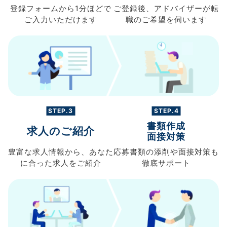
登録フォームから
1分ほどで
ご登録後、
アドバイザーが転
ご入力
いただけます
職の
ご希望を伺います
STEP.3
STEP.4
書類作成
求人のご紹介
面接対策
豊富な求人情報から、
あなた
応募書類の
添削や面接対策も
に合った求人を
ご紹介
徹底サポート