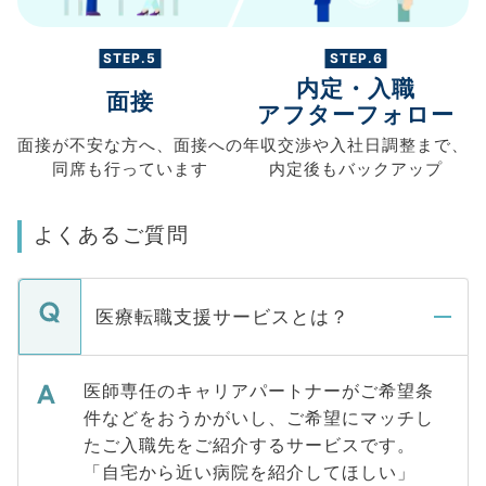
STEP.5
STEP.6
内定・入職
面接
アフターフォロー
面接が不安な方へ、
面接への
年収交渉や
入社日調整まで、
同席も
行っています
内定後もバックアップ
よくあるご質問
医療転職支援サービスとは？
医師専任のキャリアパートナーがご希望条
件などをおうかがいし、ご希望にマッチし
たご入職先をご紹介するサービスです。
「自宅から近い病院を紹介してほしい」