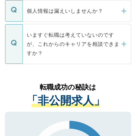
転職・入職を強要することは一切ありませ
ん。また、仮に応募先から内定をいただい
個人情報は漏えいしませんか？
■応募殺到を避けるため 人気のある医療機
たとしても、ご本人が納得しない限り、内
関を公にしてしまうと、応募が殺到する場
定を承諾する必要はありません。内定先へ
個人情報が漏えいすることはありませんの
合があります。 選考を効率よく行うため
の辞退の連絡はキャリアパートナーが行い
で、ご安心ください。当サイトからの登録
いますぐ転職は考えていないのです
に、医療機関が求める条件に合った人材の
ますので、ご安心ください。
などで収集したご登録者様の個人情報は、
が、これからのキャリアを相談できま
みを人材紹介会社に依頼するケースが増え
ご本人のキャリアアップおよび転職活動の
ています。
すか？
支援を目的に使用いたします。お預かりし
ているすべての個人データはご本人の許可
お気軽にご相談ください。先生専任のキャ
なく、医療機関側に開示したり、第三者に
リアパートナーが将来のご希望などをおう
提供することは一切ありません。また弊社
かがいして、現在の医療機関の状況や紹介
転職成功の秘訣は
は、個人情報の取り扱いについての厳密な
経験をまじえながら、適切なアドバイスを
管理基準を満たした事業者のみに付与され
「非公開求人」
させていただきます。すぐにご転職をされ
る、プライバシーマークを取得済みです。
ない方には、長期的なサポートが可能です
ご登録いただいた個人情報は、SSL（デー
ので、まずはご登録ください。
タ暗号化）によって保護されていますの
で、機密保持に関してもご安心ください。