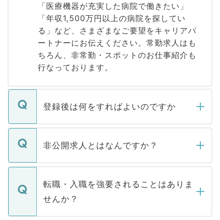
「医療機器が充実した病院で働きたい」
「年収1,500万円以上の病院を探してい
る」など、さまざまなご要望をキャリアパ
ートナーにお伝えください。常勤求人はも
ちろん、非常勤・スポットのお仕事紹介も
行なっております。
登録後は何をすればよいのですか
ご登録いただきましたら、弊社担当者がご
登録内容を確認し、その後メールもしくは
非公開求人とはなんですか？
お電話にて次のステップのご案内をいたし
ます。通常、5営業日以内にはご連絡をせて
マイナビDOCTORで取り扱っている求人の
いただきますので、しばらくお待ちくださ
うち約3割は、Webサイトからご覧いただ
転職・入職を強要されることはありま
い。
けない「非公開求人」です。非公開求人は
せんか？
下記の理由によって、一般には公開してい
ません。