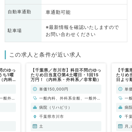
車通勤可能
自動車通勤
※最新情報を確認いたしますので
駐車場
お問い合わせください
この求人と条件が近い求人
問のゆっ
【千葉県／市川市】科目不問のゆっ
【千葉
うち1曜
たりめ日当直◎第4土曜日・1回15
たりめ
（内科
万円！（内科系・外科系／非常勤）
日より勤
科系・
単価150,000円
単価
一般外
一般内科、外科系全般、一般外
一
科、科目不問
科
病院（リハビリ）
病
千葉県市川市
千
土
月,