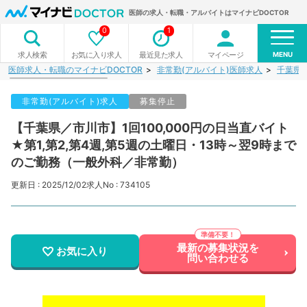
医師の求人・転職・アルバイトはマイナビDOCTOR
0
1
MENU
お気に入り求人
最近見た求人
マイページ
求人検索
医師求人・転職のマイナビDOCTOR
非常勤(アルバイト)医師求人
千葉県
非常勤(アルバイト)求人
募集停止
【千葉県／市川市】1回100,000円の日当直バイト
★第1,第2,第4週,第5週の土曜日・13時～翌9時まで
のご勤務（一般外科／非常勤）
更新日 : 2025/12/02
求人No : 734105
最新の募集状況を
お気に入り
問い合わせる