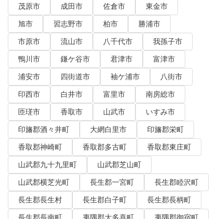
茂原市
成田市
佐倉市
東金市
旭市
習志野市
柏市
勝浦市
市原市
流山市
八千代市
我孫子市
鴨川市
鎌ケ谷市
君津市
富津市
浦安市
四街道市
袖ケ浦市
八街市
印西市
白井市
富里市
南房総市
匝瑳市
香取市
山武市
いすみ市
印旛郡酒々井町
大網白里市
印旛郡栄町
香取郡神崎町
香取郡多古町
香取郡東庄町
山武郡九十九里町
山武郡芝山町
山武郡横芝光町
長生郡一宮町
長生郡睦沢町
長生郡長生村
長生郡白子町
長生郡長柄町
長生郡長南町
夷隅郡大多喜町
夷隅郡御宿町