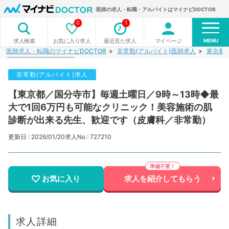
医師の求人・転職・アルバイトはマイナビDOCTOR
0
1
MENU
お気に入り求人
最近見た求人
マイページ
求人検索
医師求人・転職のマイナビDOCTOR
非常勤(アルバイト)医師求人
東京都
非常勤(アルバイト)求人
【東京都／国分寺市】毎週土曜日／9時～13時◆最
大で1回6万円も可能なクリニック！美容施術の肌
診断が出来る先生、歓迎です（皮膚科／非常勤）
更新日 : 2026/01/20
求人No : 727210
お気に入り
求人を紹介してもらう
求人詳細