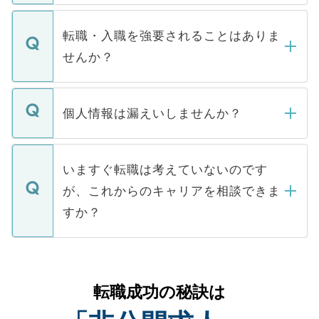
ます。通常、5営業日以内にはご連絡をせて
マイナビDOCTORで取り扱っている求人の
いただきますので、しばらくお待ちくださ
うち約3割は、Webサイトからご覧いただ
転職・入職を強要されることはありま
い。
けない「非公開求人」です。非公開求人は
せんか？
下記の理由によって、一般には公開してい
ません。
転職・入職を強要することは一切ありませ
ん。また、仮に応募先から内定をいただい
個人情報は漏えいしませんか？
■応募殺到を避けるため 人気のある医療機
たとしても、ご本人が納得しない限り、内
関を公にしてしまうと、応募が殺到する場
定を承諾する必要はありません。内定先へ
個人情報が漏えいすることはありませんの
合があります。 選考を効率よく行うため
の辞退の連絡はキャリアパートナーが行い
で、ご安心ください。当サイトからの登録
いますぐ転職は考えていないのです
に、医療機関が求める条件に合った人材の
ますので、ご安心ください。
などで収集したご登録者様の個人情報は、
が、これからのキャリアを相談できま
みを人材紹介会社に依頼するケースが増え
ご本人のキャリアアップおよび転職活動の
ています。
すか？
支援を目的に使用いたします。お預かりし
ているすべての個人データはご本人の許可
お気軽にご相談ください。先生専任のキャ
なく、医療機関側に開示したり、第三者に
リアパートナーが将来のご希望などをおう
提供することは一切ありません。また弊社
かがいして、現在の医療機関の状況や紹介
転職成功の秘訣は
は、個人情報の取り扱いについての厳密な
経験をまじえながら、適切なアドバイスを
管理基準を満たした事業者のみに付与され
させていただきます。すぐにご転職をされ