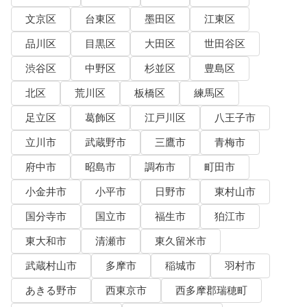
文京区
台東区
墨田区
江東区
品川区
目黒区
大田区
世田谷区
渋谷区
中野区
杉並区
豊島区
北区
荒川区
板橋区
練馬区
足立区
葛飾区
江戸川区
八王子市
立川市
武蔵野市
三鷹市
青梅市
府中市
昭島市
調布市
町田市
小金井市
小平市
日野市
東村山市
国分寺市
国立市
福生市
狛江市
東大和市
清瀬市
東久留米市
武蔵村山市
多摩市
稲城市
羽村市
あきる野市
西東京市
西多摩郡瑞穂町