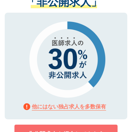
「非公開求人」
る、プライバシーマークを取得済みです。
ない方には、長期的なサポートが可能です
ご登録いただいた個人情報は、SSL（デー
ので、まずはご登録ください。
タ暗号化）によって保護されていますの
で、機密保持に関してもご安心ください。
他にはない独占求人を多数保有