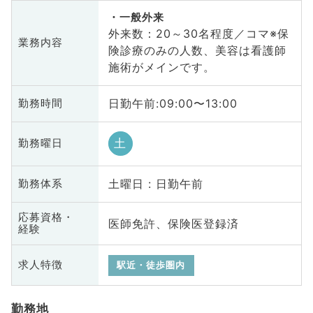
一般外来
外来数：20～30名程度／コマ※保
業務内容
険診療のみの人数、美容は看護師
施術がメインです。
日勤午前:09:00〜13:00
勤務時間
土
勤務曜日
土曜日 : 日勤午前
勤務体系
応募資格・
医師免許、保険医登録済
経験
求人特徴
駅近・徒歩圏内
勤務地