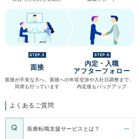
STEP.5
STEP.6
内定・入職
面接
アフターフォロー
面接が不安な方へ、
面接への
年収交渉や
入社日調整まで、
同席も
行っています
内定後もバックアップ
よくあるご質問
医療転職支援サービスとは？