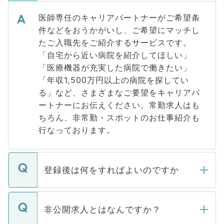
医師専任のキャリアパートナーがご希望条
件などをおうかがいし、ご希望にマッチし
たご入職先をご紹介するサービスです。
「自宅から近い病院を紹介してほしい」
「医療機器が充実した病院で働きたい」
「年収1,500万円以上の病院を探してい
る」など、さまざまなご要望をキャリアパ
ートナーにお伝えください。常勤求人はも
ちろん、非常勤・スポットのお仕事紹介も
行なっております。
登録後は何をすればよいのですか
ご登録いただきましたら、弊社担当者がご
登録内容を確認し、その後メールもしくは
非公開求人とはなんですか？
お電話にて次のステップのご案内をいたし