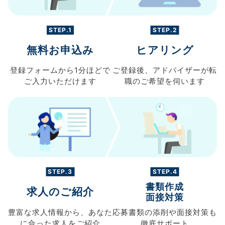
STEP.1
STEP.2
無料お申込み
ヒアリング
登録フォームから
1分ほどで
ご登録後、
アドバイザーが転
ご入力
いただけます
職の
ご希望を伺います
STEP.3
STEP.4
書類作成
求人のご紹介
面接対策
豊富な求人情報から、
あなた
応募書類の
添削や面接対策も
に合った求人を
ご紹介
徹底サポート