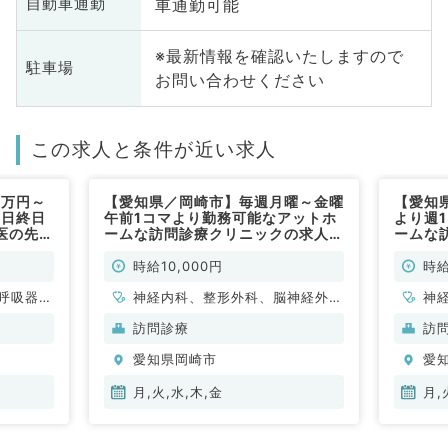
車通勤可能
自動車通勤
※最新情報を確認いたしますので
駐車場
お問い合わせください
この求人と条件が近い求人
3万円～
【愛知県／岡崎市】毎週月曜～金曜
【愛知
曜日終日
午前1コマより勤務可能なアットホ
より週
医の先生
ームな訪問診療クリニックの求人で
ームな
～（内科
す◎時給1万円（内科系・外科系／
す◎時
非常勤）
非常勤
時給10,000円
時給
呼吸器内
神経内科、整形外科、脳神経外
神
科、血液
科、呼吸器外科、心臓血管外科、
科
訪問診療
訪
外科
一般内科、循環器内科、呼吸器内
一
愛知県岡崎市
愛
科、消化器内科、内分泌・代謝内
科
科、腎臓内科、外科系全般、一般
科
月,火,水,木,金
月,
外科、消化器外科
外