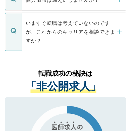
個人情報は漏えいしませんか？
■応募殺到を避けるため 人気のある医療機
たとしても、ご本人が納得しない限り、内
関を公にしてしまうと、応募が殺到する場
定を承諾する必要はありません。内定先へ
個人情報が漏えいすることはありませんの
合があります。 選考を効率よく行うため
の辞退の連絡はキャリアパートナーが行い
で、ご安心ください。当サイトからの登録
いますぐ転職は考えていないのです
に、医療機関が求める条件に合った人材の
ますので、ご安心ください。
などで収集したご登録者様の個人情報は、
が、これからのキャリアを相談できま
みを人材紹介会社に依頼するケースが増え
ご本人のキャリアアップおよび転職活動の
ています。
すか？
支援を目的に使用いたします。お預かりし
ているすべての個人データはご本人の許可
お気軽にご相談ください。先生専任のキャ
なく、医療機関側に開示したり、第三者に
リアパートナーが将来のご希望などをおう
提供することは一切ありません。また弊社
かがいして、現在の医療機関の状況や紹介
転職成功の秘訣は
は、個人情報の取り扱いについての厳密な
経験をまじえながら、適切なアドバイスを
管理基準を満たした事業者のみに付与され
「非公開求人」
させていただきます。すぐにご転職をされ
る、プライバシーマークを取得済みです。
ない方には、長期的なサポートが可能です
ご登録いただいた個人情報は、SSL（デー
ので、まずはご登録ください。
タ暗号化）によって保護されていますの
で、機密保持に関してもご安心ください。