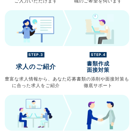
ご入力
いただけます
職の
ご希望を伺います
STEP.3
STEP.4
書類作成
求人のご紹介
面接対策
豊富な求人情報から、
あなた
応募書類の
添削や面接対策も
に合った求人を
ご紹介
徹底サポート