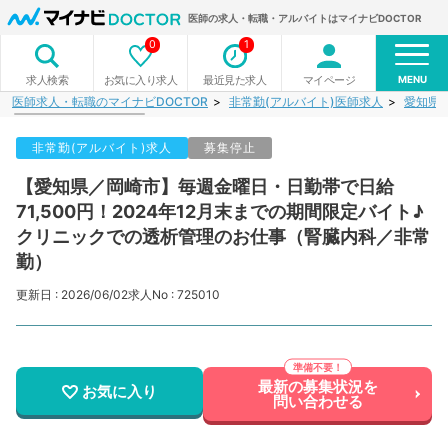
医師の求人・転職・アルバイトはマイナビDOCTOR
0
1
MENU
お気に入り求人
最近見た求人
マイページ
求人検索
医師求人・転職のマイナビDOCTOR
非常勤(アルバイト)医師求人
愛知県
非常勤(アルバイト)求人
募集停止
【愛知県／岡崎市】毎週金曜日・日勤帯で日給
71,500円！2024年12月末までの期間限定バイト♪
クリニックでの透析管理のお仕事（腎臓内科／非常
勤）
更新日 : 2026/06/02
求人No : 725010
最新の募集状況を
お気に入り
問い合わせる