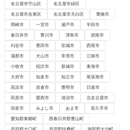
名古屋市守山区
名古屋市緑区
名古屋市名東区
名古屋市天白区
豊橋市
岡崎市
一宮市
瀬戸市
半田市
春日井市
豊川市
津島市
碧南市
刈谷市
豊田市
安城市
西尾市
蒲郡市
犬山市
常滑市
江南市
小牧市
稲沢市
新城市
東海市
大府市
知多市
知立市
尾張旭市
高浜市
岩倉市
豊明市
日進市
田原市
愛西市
清須市
北名古屋市
弥富市
みよし市
あま市
長久手市
愛知郡東郷町
西春日井郡豊山町
丹羽郡大口町
丹羽郡扶桑町
海部郡大治町