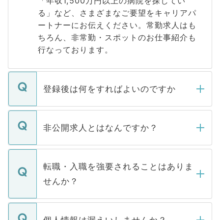
「年収1,500万円以上の病院を探してい
る」など、さまざまなご要望をキャリアパ
ートナーにお伝えください。常勤求人はも
ちろん、非常勤・スポットのお仕事紹介も
行なっております。
登録後は何をすればよいのですか
ご登録いただきましたら、弊社担当者がご
登録内容を確認し、その後メールもしくは
非公開求人とはなんですか？
お電話にて次のステップのご案内をいたし
ます。通常、5営業日以内にはご連絡をせて
マイナビDOCTORで取り扱っている求人の
いただきますので、しばらくお待ちくださ
うち約3割は、Webサイトからご覧いただ
転職・入職を強要されることはありま
い。
けない「非公開求人」です。非公開求人は
せんか？
下記の理由によって、一般には公開してい
ません。
転職・入職を強要することは一切ありませ
ん。また、仮に応募先から内定をいただい