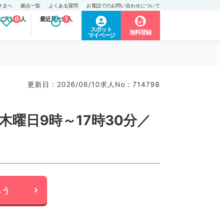
さまへ
拠点一覧
よくある質問
お電話でのお問い合わせについて
に入り求人
0
最近見た求人
1
スポット
無料登録
マイページ
）
更新日 : 2026/06/10
求人No : 714798
曜日9時～17時30分／
らう