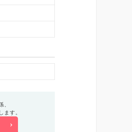
係、
します。