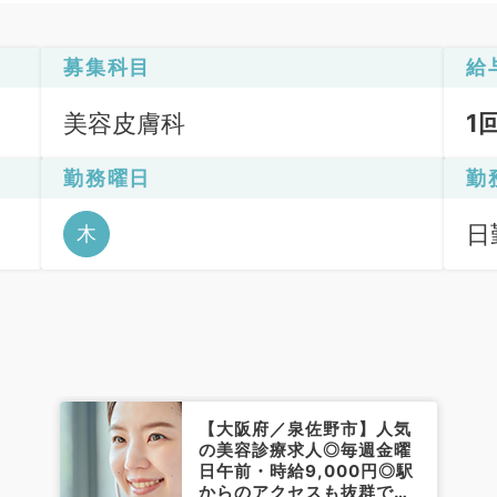
募集科目
給
美容皮膚科
1
勤務曜日
勤
日
木
6
【大阪府／泉佐野市】人気
の美容診療求人◎毎週金曜
日午前・時給9,000円◎駅
からのアクセスも抜群です