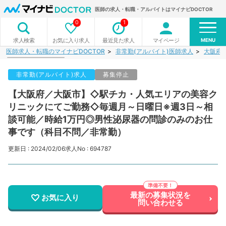
医師の求人・転職・アルバイトはマイナビDOCTOR
0
1
MENU
お気に入り求人
最近見た求人
マイページ
求人検索
医師求人・転職のマイナビDOCTOR
非常勤(アルバイト)医師求人
大阪府
非常勤(アルバイト)求人
募集停止
【大阪府／大阪市】◇駅チカ・人気エリアの美容ク
リニックにてご勤務◇毎週月～日曜日※週3日～相
談可能／時給1万円◎男性泌尿器の問診のみのお仕
事です（科目不問／非常勤）
更新日 : 2024/02/06
求人No : 694787
最新の募集状況を
お気に入り
問い合わせる