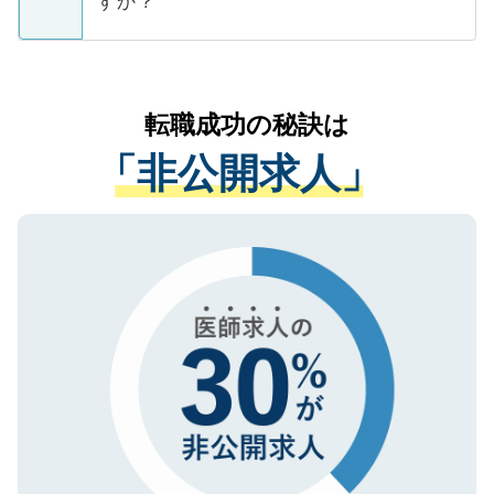
すか？
支援を目的に使用いたします。お預かりし
ているすべての個人データはご本人の許可
お気軽にご相談ください。先生専任のキャ
なく、医療機関側に開示したり、第三者に
リアパートナーが将来のご希望などをおう
提供することは一切ありません。また弊社
かがいして、現在の医療機関の状況や紹介
転職成功の秘訣は
は、個人情報の取り扱いについての厳密な
経験をまじえながら、適切なアドバイスを
管理基準を満たした事業者のみに付与され
「非公開求人」
させていただきます。すぐにご転職をされ
る、プライバシーマークを取得済みです。
ない方には、長期的なサポートが可能です
ご登録いただいた個人情報は、SSL（デー
ので、まずはご登録ください。
タ暗号化）によって保護されていますの
で、機密保持に関してもご安心ください。