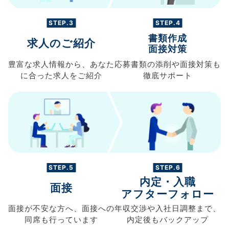
STEP.3
STEP.4
書類作成
求人のご紹介
面接対策
豊富な求人情報から、
あなた
応募書類の
添削や面接対策も
に合った求人を
ご紹介
徹底サポート
STEP.5
STEP.6
内定・入職
面接
アフターフォロー
面接が不安な方へ、
面接への
年収交渉や
入社日調整まで、
同席も
行っています
内定後もバックアップ