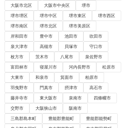
大阪市北区
大阪市中央区
堺市
堺市堺区
堺市中区
堺市東区
堺市西区
堺市南区
堺市北区
堺市美原区
岸和田市
豊中市
池田市
吹田市
泉大津市
高槻市
貝塚市
守口市
枚方市
茨木市
八尾市
泉佐野市
富田林市
寝屋川市
河内長野市
松原市
大東市
和泉市
箕面市
柏原市
羽曳野市
門真市
摂津市
高石市
藤井寺市
東大阪市
泉南市
四條畷市
交野市
大阪狭山市
阪南市
三島郡島本町
豊能郡豊能町
豊能郡能勢町