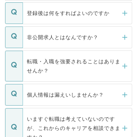
登録後は何をすればよいのですか
ご登録いただきましたら、弊社担当者がご
登録内容を確認し、その後メールもしくは
非公開求人とはなんですか？
お電話にて次のステップのご案内をいたし
ます。通常、5営業日以内にはご連絡をせて
マイナビDOCTORで取り扱っている求人の
いただきますので、しばらくお待ちくださ
うち約3割は、Webサイトからご覧いただ
転職・入職を強要されることはありま
い。
けない「非公開求人」です。非公開求人は
せんか？
下記の理由によって、一般には公開してい
ません。
転職・入職を強要することは一切ありませ
ん。また、仮に応募先から内定をいただい
個人情報は漏えいしませんか？
■応募殺到を避けるため 人気のある医療機
たとしても、ご本人が納得しない限り、内
関を公にしてしまうと、応募が殺到する場
定を承諾する必要はありません。内定先へ
個人情報が漏えいすることはありませんの
合があります。 選考を効率よく行うため
の辞退の連絡はキャリアパートナーが行い
で、ご安心ください。当サイトからの登録
いますぐ転職は考えていないのです
に、医療機関が求める条件に合った人材の
ますので、ご安心ください。
などで収集したご登録者様の個人情報は、
が、これからのキャリアを相談できま
みを人材紹介会社に依頼するケースが増え
ご本人のキャリアアップおよび転職活動の
ています。