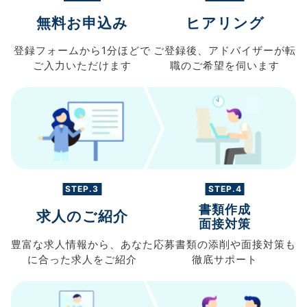
無料お申込み
ヒアリング
登録フォームから
1分ほどで
ご登録後、
アドバイザーが転
ご入力
いただけます
職の
ご希望を伺います
STEP.3
STEP.4
書類作成
求人のご紹介
面接対策
豊富な求人情報から、
あなた
応募書類の
添削や面接対策も
に合った求人を
ご紹介
徹底サポート