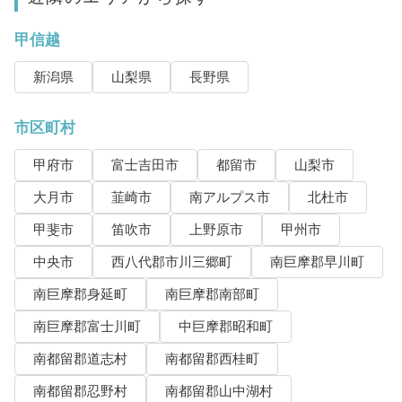
甲信越
新潟県
山梨県
長野県
市区町村
甲府市
富士吉田市
都留市
山梨市
大月市
韮崎市
南アルプス市
北杜市
甲斐市
笛吹市
上野原市
甲州市
中央市
西八代郡市川三郷町
南巨摩郡早川町
南巨摩郡身延町
南巨摩郡南部町
南巨摩郡富士川町
中巨摩郡昭和町
南都留郡道志村
南都留郡西桂町
南都留郡忍野村
南都留郡山中湖村