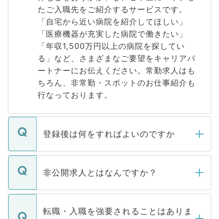
たご入職先をご紹介するサービスです。
「自宅から近い病院を紹介してほしい」
「医療機器が充実した病院で働きたい」
「年収1,500万円以上の病院を探してい
る」など、さまざまなご要望をキャリアパ
ートナーにお伝えください。常勤求人はも
ちろん、非常勤・スポットのお仕事紹介も
行なっております。
登録後は何をすればよいのですか
ご登録いただきましたら、弊社担当者がご
登録内容を確認し、その後メールもしくは
非公開求人とはなんですか？
お電話にて次のステップのご案内をいたし
ます。通常、5営業日以内にはご連絡をせて
マイナビDOCTORで取り扱っている求人の
いただきますので、しばらくお待ちくださ
うち約3割は、Webサイトからご覧いただ
転職・入職を強要されることはありま