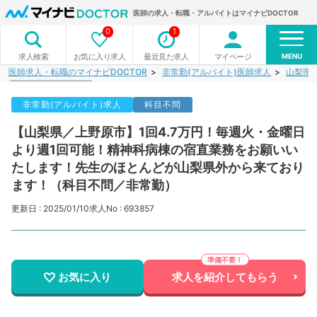
医師の求人・転職・アルバイトはマイナビDOCTOR
0
1
MENU
お気に入り求人
最近見た求人
マイページ
求人検索
医師求人・転職のマイナビDOCTOR
非常勤(アルバイト)医師求人
山梨県
非常勤(アルバイト)求人
科目不問
【山梨県／上野原市】1回4.7万円！毎週火・金曜日
より週1回可能！精神科病棟の宿直業務をお願いい
たします！先生のほとんどが山梨県外から来ており
ます！（科目不問／非常勤）
更新日 : 2025/01/10
求人No : 693857
お気に入り
求人を紹介してもらう