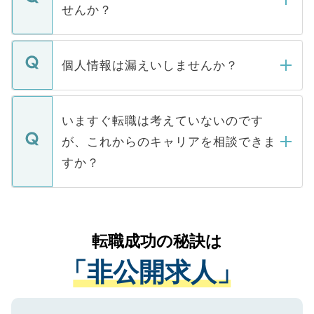
い。
けない「非公開求人」です。非公開求人は
せんか？
下記の理由によって、一般には公開してい
ません。
転職・入職を強要することは一切ありませ
ん。また、仮に応募先から内定をいただい
個人情報は漏えいしませんか？
■応募殺到を避けるため 人気のある医療機
たとしても、ご本人が納得しない限り、内
関を公にしてしまうと、応募が殺到する場
定を承諾する必要はありません。内定先へ
個人情報が漏えいすることはありませんの
合があります。 選考を効率よく行うため
の辞退の連絡はキャリアパートナーが行い
で、ご安心ください。当サイトからの登録
いますぐ転職は考えていないのです
に、医療機関が求める条件に合った人材の
ますので、ご安心ください。
などで収集したご登録者様の個人情報は、
が、これからのキャリアを相談できま
みを人材紹介会社に依頼するケースが増え
ご本人のキャリアアップおよび転職活動の
ています。
すか？
支援を目的に使用いたします。お預かりし
ているすべての個人データはご本人の許可
お気軽にご相談ください。先生専任のキャ
なく、医療機関側に開示したり、第三者に
リアパートナーが将来のご希望などをおう
提供することは一切ありません。また弊社
かがいして、現在の医療機関の状況や紹介
転職成功の秘訣は
は、個人情報の取り扱いについての厳密な
経験をまじえながら、適切なアドバイスを
管理基準を満たした事業者のみに付与され
「非公開求人」
させていただきます。すぐにご転職をされ
る、プライバシーマークを取得済みです。
ない方には、長期的なサポートが可能です
ご登録いただいた個人情報は、SSL（デー
ので、まずはご登録ください。
タ暗号化）によって保護されていますの