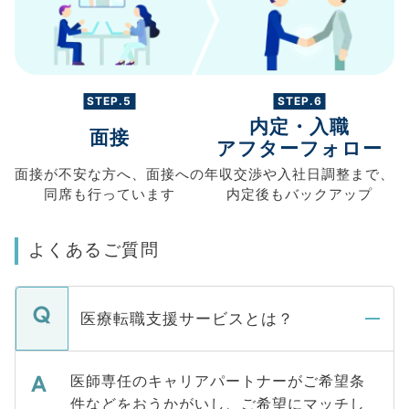
STEP.5
STEP.6
内定・入職
面接
アフターフォロー
面接が不安な方へ、
面接への
年収交渉や
入社日調整まで、
同席も
行っています
内定後もバックアップ
よくあるご質問
医療転職支援サービスとは？
医師専任のキャリアパートナーがご希望条
件などをおうかがいし、ご希望にマッチし