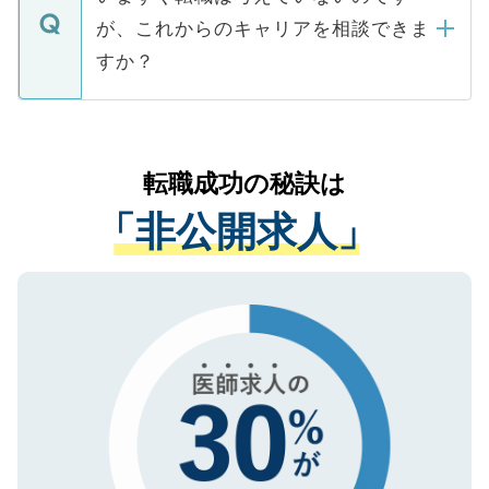
に、医療機関が求める条件に合った人材の
ますので、ご安心ください。
などで収集したご登録者様の個人情報は、
が、これからのキャリアを相談できま
みを人材紹介会社に依頼するケースが増え
ご本人のキャリアアップおよび転職活動の
ています。
すか？
支援を目的に使用いたします。お預かりし
ているすべての個人データはご本人の許可
お気軽にご相談ください。先生専任のキャ
なく、医療機関側に開示したり、第三者に
リアパートナーが将来のご希望などをおう
提供することは一切ありません。また弊社
かがいして、現在の医療機関の状況や紹介
転職成功の秘訣は
は、個人情報の取り扱いについての厳密な
経験をまじえながら、適切なアドバイスを
管理基準を満たした事業者のみに付与され
「非公開求人」
させていただきます。すぐにご転職をされ
る、プライバシーマークを取得済みです。
ない方には、長期的なサポートが可能です
ご登録いただいた個人情報は、SSL（デー
ので、まずはご登録ください。
タ暗号化）によって保護されていますの
で、機密保持に関してもご安心ください。