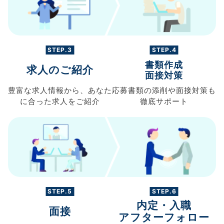
STEP.3
STEP.4
書類作成
求人のご紹介
面接対策
豊富な求人情報から、
あなた
応募書類の
添削や面接対策も
に合った求人を
ご紹介
徹底サポート
STEP.5
STEP.6
内定・入職
面接
アフターフォロー