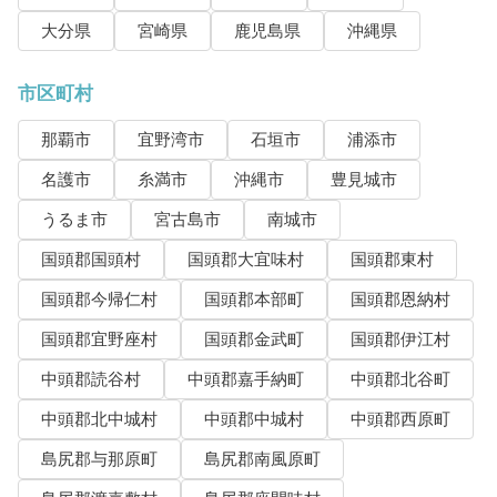
大分県
宮崎県
鹿児島県
沖縄県
市区町村
那覇市
宜野湾市
石垣市
浦添市
名護市
糸満市
沖縄市
豊見城市
うるま市
宮古島市
南城市
国頭郡国頭村
国頭郡大宜味村
国頭郡東村
国頭郡今帰仁村
国頭郡本部町
国頭郡恩納村
国頭郡宜野座村
国頭郡金武町
国頭郡伊江村
中頭郡読谷村
中頭郡嘉手納町
中頭郡北谷町
中頭郡北中城村
中頭郡中城村
中頭郡西原町
島尻郡与那原町
島尻郡南風原町