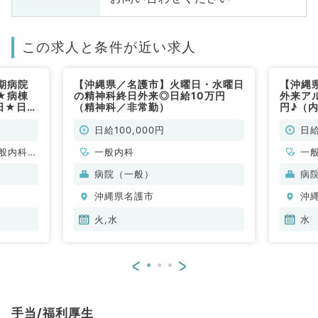
この求人と条件が近い求人
期病院
【沖縄県／名護市】火曜日・水曜日
【沖縄
★病棟
の精神科終日外来◎日給10万円
外来ア
日★日
（精神科／非常勤）
円♪（
系／非
日給100,000円
日給
般内科、
一般内科
一
、消化器
病院（一般）
病
、腎臓内
沖縄県名護市
沖
、膠原病
火,水
水
<
>
手当/福利厚生