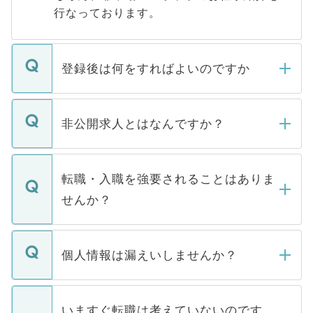
行なっております。
登録後は何をすればよいのですか
ご登録いただきましたら、弊社担当者がご
登録内容を確認し、その後メールもしくは
非公開求人とはなんですか？
お電話にて次のステップのご案内をいたし
ます。通常、5営業日以内にはご連絡をせて
マイナビDOCTORで取り扱っている求人の
いただきますので、しばらくお待ちくださ
うち約3割は、Webサイトからご覧いただ
転職・入職を強要されることはありま
い。
けない「非公開求人」です。非公開求人は
せんか？
下記の理由によって、一般には公開してい
ません。
転職・入職を強要することは一切ありませ
ん。また、仮に応募先から内定をいただい
個人情報は漏えいしませんか？
■応募殺到を避けるため 人気のある医療機
たとしても、ご本人が納得しない限り、内
関を公にしてしまうと、応募が殺到する場
定を承諾する必要はありません。内定先へ
個人情報が漏えいすることはありませんの
合があります。 選考を効率よく行うため
の辞退の連絡はキャリアパートナーが行い
で、ご安心ください。当サイトからの登録
いますぐ転職は考えていないのです