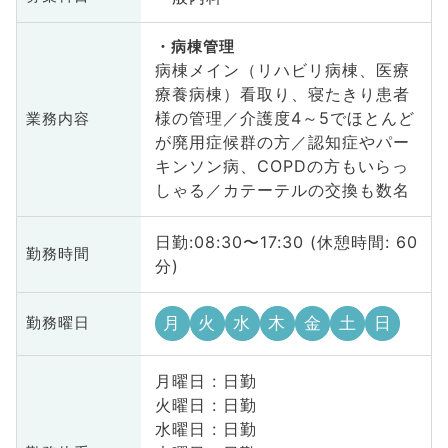
病棟管理
病棟メイン（リハビリ病棟、医療
療養病棟）看取り、寝たきり患者
様の管理／介護度4～5でほとんど
業務内容
が廃用症候群の方／認知症やパー
キンソン病、COPDの方もいらっ
しゃる／カテーテルの交換も数名
日勤:08:30〜17:30 (休憩時間: 60
勤務時間
分)
月
火
水
木
金
土
日
勤務曜日
月曜日 : 日勤
火曜日 : 日勤
水曜日 : 日勤