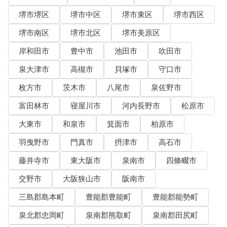
堺市堺区
堺市中区
堺市東区
堺市西区
堺市南区
堺市北区
堺市美原区
岸和田市
豊中市
池田市
吹田市
泉大津市
高槻市
貝塚市
守口市
枚方市
茨木市
八尾市
泉佐野市
富田林市
寝屋川市
河内長野市
松原市
大東市
和泉市
箕面市
柏原市
羽曳野市
門真市
摂津市
高石市
藤井寺市
東大阪市
泉南市
四條畷市
交野市
大阪狭山市
阪南市
三島郡島本町
豊能郡豊能町
豊能郡能勢町
泉北郡忠岡町
泉南郡熊取町
泉南郡田尻町