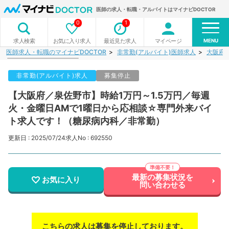
医師の求人・転職・アルバイトはマイナビDOCTOR
0
1
MENU
お気に入り求人
最近見た求人
マイページ
求人検索
医師求人・転職のマイナビDOCTOR
非常勤(アルバイト)医師求人
大阪府
非常勤(アルバイト)求人
募集停止
【大阪府／泉佐野市】時給1万円～1.5万円／毎週
火・金曜日AMで1曜日から応相談☆専門外来バイ
ト求人です！（糖尿病内科／非常勤）
更新日 : 2025/07/24
求人No : 692550
最新の募集状況を
お気に入り
問い合わせる
こちらの求人は募集を停止しております。