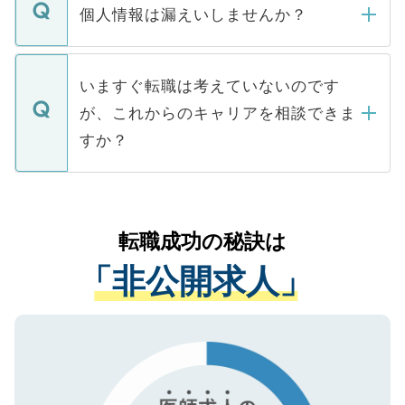
ん。また、仮に応募先から内定をいただい
個人情報は漏えいしませんか？
■応募殺到を避けるため 人気のある医療機
たとしても、ご本人が納得しない限り、内
関を公にしてしまうと、応募が殺到する場
定を承諾する必要はありません。内定先へ
個人情報が漏えいすることはありませんの
合があります。 選考を効率よく行うため
の辞退の連絡はキャリアパートナーが行い
で、ご安心ください。当サイトからの登録
いますぐ転職は考えていないのです
に、医療機関が求める条件に合った人材の
ますので、ご安心ください。
などで収集したご登録者様の個人情報は、
が、これからのキャリアを相談できま
みを人材紹介会社に依頼するケースが増え
ご本人のキャリアアップおよび転職活動の
ています。
すか？
支援を目的に使用いたします。お預かりし
ているすべての個人データはご本人の許可
お気軽にご相談ください。先生専任のキャ
なく、医療機関側に開示したり、第三者に
リアパートナーが将来のご希望などをおう
提供することは一切ありません。また弊社
かがいして、現在の医療機関の状況や紹介
転職成功の秘訣は
は、個人情報の取り扱いについての厳密な
経験をまじえながら、適切なアドバイスを
管理基準を満たした事業者のみに付与され
「非公開求人」
させていただきます。すぐにご転職をされ
る、プライバシーマークを取得済みです。
ない方には、長期的なサポートが可能です
ご登録いただいた個人情報は、SSL（デー
ので、まずはご登録ください。
タ暗号化）によって保護されていますの
で、機密保持に関してもご安心ください。