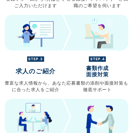
ご入力
いただけます
職の
ご希望を伺います
STEP.3
STEP.4
書類作成
求人のご紹介
面接対策
豊富な求人情報から、
あなた
応募書類の
添削や面接対策も
に合った求人を
ご紹介
徹底サポート