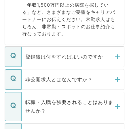
「年収1,500万円以上の病院を探してい
る」など、さまざまなご要望をキャリアパ
ートナーにお伝えください。常勤求人はも
ちろん、非常勤・スポットのお仕事紹介も
行なっております。
登録後は何をすればよいのですか
ご登録いただきましたら、弊社担当者がご
登録内容を確認し、その後メールもしくは
非公開求人とはなんですか？
お電話にて次のステップのご案内をいたし
ます。通常、5営業日以内にはご連絡をせて
マイナビDOCTORで取り扱っている求人の
いただきますので、しばらくお待ちくださ
うち約3割は、Webサイトからご覧いただ
転職・入職を強要されることはありま
い。
けない「非公開求人」です。非公開求人は
せんか？
下記の理由によって、一般には公開してい
ません。
転職・入職を強要することは一切ありませ