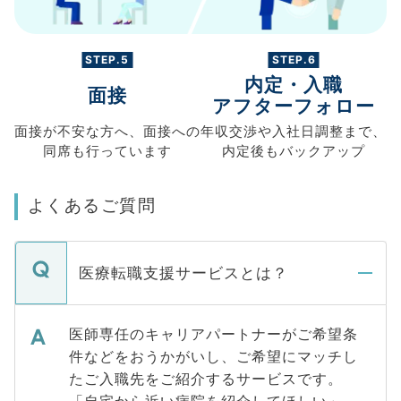
STEP.5
STEP.6
内定・入職
面接
アフターフォロー
面接が不安な方へ、
面接への
年収交渉や
入社日調整まで、
同席も
行っています
内定後もバックアップ
よくあるご質問
医療転職支援サービスとは？
医師専任のキャリアパートナーがご希望条
件などをおうかがいし、ご希望にマッチし
たご入職先をご紹介するサービスです。