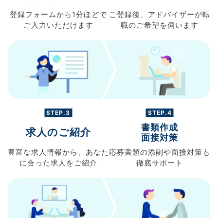
登録フォームから
1分ほどで
ご登録後、
アドバイザーが転
ご入力
いただけます
職の
ご希望を伺います
STEP.3
STEP.4
書類作成
求人のご紹介
面接対策
豊富な求人情報から、
あなた
応募書類の
添削や面接対策も
に合った求人を
ご紹介
徹底サポート