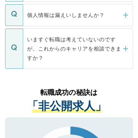
ません。
転職・入職を強要することは一切ありませ
ん。また、仮に応募先から内定をいただい
個人情報は漏えいしませんか？
■応募殺到を避けるため 人気のある医療機
たとしても、ご本人が納得しない限り、内
関を公にしてしまうと、応募が殺到する場
定を承諾する必要はありません。内定先へ
個人情報が漏えいすることはありませんの
合があります。 選考を効率よく行うため
の辞退の連絡はキャリアパートナーが行い
で、ご安心ください。当サイトからの登録
いますぐ転職は考えていないのです
に、医療機関が求める条件に合った人材の
ますので、ご安心ください。
などで収集したご登録者様の個人情報は、
が、これからのキャリアを相談できま
みを人材紹介会社に依頼するケースが増え
ご本人のキャリアアップおよび転職活動の
ています。
すか？
支援を目的に使用いたします。お預かりし
ているすべての個人データはご本人の許可
お気軽にご相談ください。先生専任のキャ
なく、医療機関側に開示したり、第三者に
リアパートナーが将来のご希望などをおう
提供することは一切ありません。また弊社
かがいして、現在の医療機関の状況や紹介
転職成功の秘訣は
は、個人情報の取り扱いについての厳密な
経験をまじえながら、適切なアドバイスを
管理基準を満たした事業者のみに付与され
「非公開求人」
させていただきます。すぐにご転職をされ
る、プライバシーマークを取得済みです。
ない方には、長期的なサポートが可能です
ご登録いただいた個人情報は、SSL（デー
ので、まずはご登録ください。
タ暗号化）によって保護されていますの
で、機密保持に関してもご安心ください。