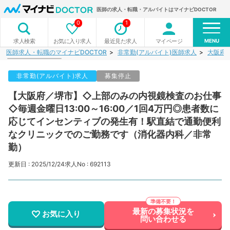
医師の求人・転職・アルバイトはマイナビDOCTOR
0
1
MENU
お気に入り求人
最近見た求人
マイページ
求人検索
医師求人・転職のマイナビDOCTOR
非常勤(アルバイト)医師求人
大阪府
非常勤(アルバイト)求人
募集停止
【大阪府／堺市】◇上部のみの内視鏡検査のお仕事
◇毎週金曜日13:00～16:00／1回4万円◎患者数に
応じてインセンティブの発生有！駅直結で通勤便利
なクリニックでのご勤務です（消化器内科／非常
勤）
更新日 : 2025/12/24
求人No : 692113
最新の募集状況を
お気に入り
問い合わせる