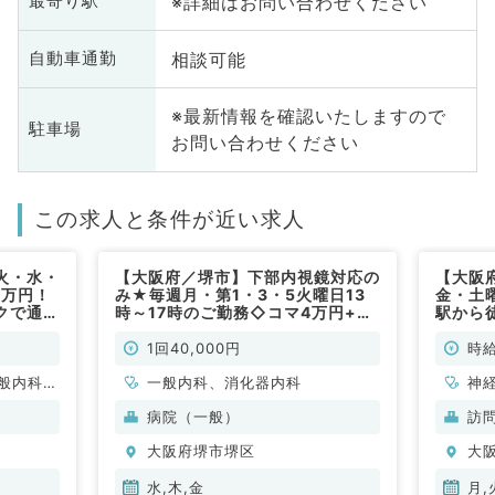
※詳細はお問い合わせください
最寄り駅
相談可能
自動車通勤
※最新情報を確認いたしますので
駐車場
お問い合わせください
この求人と条件が近い求人
火・水・
【大阪府／堺市】下部内視鏡対応の
【大阪
5万円！
み★毎週月・第1・3・5火曜日13
金・土曜
クで通勤
時～17時のご勤務◇コマ4万円+交
駅から
す（内科
通費支給◎内視鏡検査のお仕事です
便利◎
（消化器内科／非常勤）
系／非
1回40,000円
時給
般内科、
一般内科、消化器内科
神
、消化器
循
病院（一般）
訪
、腎臓内
内
大阪府堺市堺区
大
、膠原病
科
科
水,木,金
月,