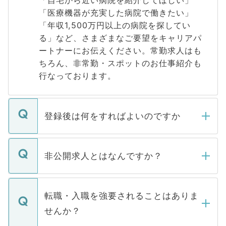
「自宅から近い病院を紹介してほしい」
「医療機器が充実した病院で働きたい」
「年収1,500万円以上の病院を探してい
る」など、さまざまなご要望をキャリアパ
ートナーにお伝えください。常勤求人はも
ちろん、非常勤・スポットのお仕事紹介も
行なっております。
登録後は何をすればよいのですか
ご登録いただきましたら、弊社担当者がご
登録内容を確認し、その後メールもしくは
非公開求人とはなんですか？
お電話にて次のステップのご案内をいたし
ます。通常、5営業日以内にはご連絡をせて
マイナビDOCTORで取り扱っている求人の
いただきますので、しばらくお待ちくださ
うち約3割は、Webサイトからご覧いただ
転職・入職を強要されることはありま
い。
けない「非公開求人」です。非公開求人は
せんか？
下記の理由によって、一般には公開してい