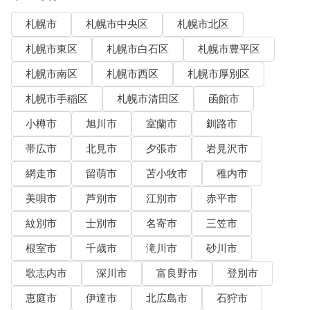
札幌市
札幌市中央区
札幌市北区
札幌市東区
札幌市白石区
札幌市豊平区
札幌市南区
札幌市西区
札幌市厚別区
札幌市手稲区
札幌市清田区
函館市
小樽市
旭川市
室蘭市
釧路市
帯広市
北見市
夕張市
岩見沢市
網走市
留萌市
苫小牧市
稚内市
美唄市
芦別市
江別市
赤平市
紋別市
士別市
名寄市
三笠市
根室市
千歳市
滝川市
砂川市
歌志内市
深川市
富良野市
登別市
恵庭市
伊達市
北広島市
石狩市