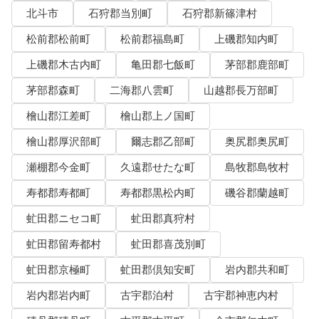
北斗市
石狩郡当別町
石狩郡新篠津村
松前郡松前町
松前郡福島町
上磯郡知内町
上磯郡木古内町
亀田郡七飯町
茅部郡鹿部町
茅部郡森町
二海郡八雲町
山越郡長万部町
檜山郡江差町
檜山郡上ノ国町
檜山郡厚沢部町
爾志郡乙部町
奥尻郡奥尻町
瀬棚郡今金町
久遠郡せたな町
島牧郡島牧村
寿都郡寿都町
寿都郡黒松内町
磯谷郡蘭越町
虻田郡ニセコ町
虻田郡真狩村
虻田郡留寿都村
虻田郡喜茂別町
虻田郡京極町
虻田郡倶知安町
岩内郡共和町
岩内郡岩内町
古宇郡泊村
古宇郡神恵内村