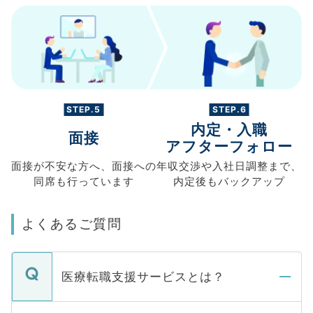
STEP.5
STEP.6
内定・入職
面接
アフターフォロー
面接が不安な方へ、
面接への
年収交渉や
入社日調整まで、
同席も
行っています
内定後もバックアップ
よくあるご質問
医療転職支援サービスとは？