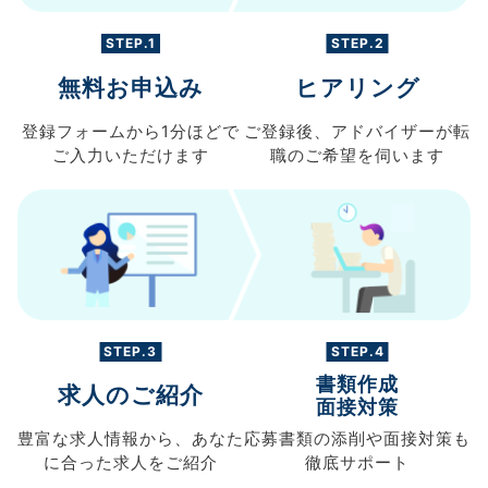
STEP.1
STEP.2
無料お申込み
ヒアリング
登録フォームから
1分ほどで
ご登録後、
アドバイザーが転
ご入力
いただけます
職の
ご希望を伺います
STEP.3
STEP.4
書類作成
求人のご紹介
面接対策
豊富な求人情報から、
あなた
応募書類の
添削や面接対策も
に合った求人を
ご紹介
徹底サポート