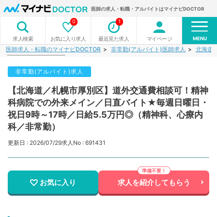
医師の求人・転職・アルバイトはマイナビDOCTOR
0
1
MENU
お気に入り求人
最近見た求人
マイページ
求人検索
医師求人・転職のマイナビDOCTOR
非常勤(アルバイト)医師求人
北海道
非常勤(アルバイト)求人
【北海道／札幌市厚別区】道外交通費相談可！精神
科病院での外来メイン／日直バイト★毎週日曜日・
祝日9時～17時／日給5.5万円◎（精神科、心療内
科／非常勤）
更新日 : 2026/07/29
求人No : 691431
お気に入り
求人を紹介してもらう