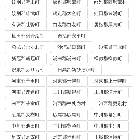
紋別郡滝上町
紋別郡興部町
紋別郡西興部村
紋別郡雄武町
網走郡大空町
虻田郡豊浦町
有珠郡壮瞥町
白老郡白老町
勇払郡厚真町
虻田郡洞爺湖町
勇払郡安平町
勇払郡むかわ町
沙流郡日高町
沙流郡平取町
新冠郡新冠町
浦河郡浦河町
様似郡様似町
幌泉郡えりも町
日高郡新ひだか町
河東郡音更町
河東郡士幌町
河東郡上士幌町
河東郡鹿追町
上川郡新得町
上川郡清水町
河西郡芽室町
河西郡中札内村
河西郡更別村
広尾郡大樹町
広尾郡広尾町
中川郡幕別町
中川郡池田町
中川郡豊頃町
中川郡本別町
足寄郡足寄町
足寄郡陸別町
十勝郡浦幌町