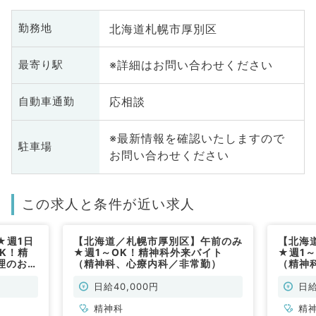
北海道札幌市厚別区
勤務地
※詳細はお問い合わせください
最寄り駅
応相談
自動車通勤
※最新情報を確認いたしますので
駐車場
お問い合わせください
この求人と条件が近い求人
★週1日
【北海道／札幌市厚別区】午前のみ
【北海
K！精
★週1～OK！精神科外来バイト
★週1
理のお仕
（精神科、心療内科／非常勤）
（精神
／非常
日給40,000円
日給
精神科
精