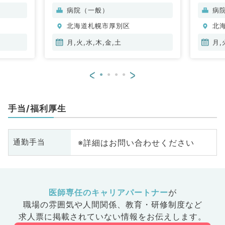
病院（一般）
病
北海道札幌市厚別区
北
月,火,水,木,金,土
月,
<
>
手当/福利厚生
※詳細はお問い合わせください
通勤手当
医師専任のキャリアパートナー
が
職場の雰囲気や人間関係、
教育・研修制度など
求人票に掲載されていない情報をお伝えします。