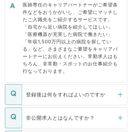
医師専任のキャリアパートナーがご希望条
件などをおうかがいし、ご希望にマッチし
たご入職先をご紹介するサービスです。
「自宅から近い病院を紹介してほしい」
「医療機器が充実した病院で働きたい」
「年収1,500万円以上の病院を探してい
る」など、さまざまなご要望をキャリアパ
ートナーにお伝えください。常勤求人はも
ちろん、非常勤・スポットのお仕事紹介も
行なっております。
登録後は何をすればよいのですか
ご登録いただきましたら、弊社担当者がご
登録内容を確認し、その後メールもしくは
非公開求人とはなんですか？
お電話にて次のステップのご案内をいたし
ます。通常、5営業日以内にはご連絡をせて