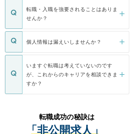
マイナビDOCTORで取り扱っている求人の
いただきますので、しばらくお待ちくださ
うち約3割は、Webサイトからご覧いただ
転職・入職を強要されることはありま
い。
けない「非公開求人」です。非公開求人は
せんか？
下記の理由によって、一般には公開してい
ません。
転職・入職を強要することは一切ありませ
ん。また、仮に応募先から内定をいただい
個人情報は漏えいしませんか？
■応募殺到を避けるため 人気のある医療機
たとしても、ご本人が納得しない限り、内
関を公にしてしまうと、応募が殺到する場
定を承諾する必要はありません。内定先へ
個人情報が漏えいすることはありませんの
合があります。 選考を効率よく行うため
の辞退の連絡はキャリアパートナーが行い
で、ご安心ください。当サイトからの登録
いますぐ転職は考えていないのです
に、医療機関が求める条件に合った人材の
ますので、ご安心ください。
などで収集したご登録者様の個人情報は、
が、これからのキャリアを相談できま
みを人材紹介会社に依頼するケースが増え
ご本人のキャリアアップおよび転職活動の
ています。
すか？
支援を目的に使用いたします。お預かりし
ているすべての個人データはご本人の許可
お気軽にご相談ください。先生専任のキャ
なく、医療機関側に開示したり、第三者に
リアパートナーが将来のご希望などをおう
提供することは一切ありません。また弊社
かがいして、現在の医療機関の状況や紹介
転職成功の秘訣は
は、個人情報の取り扱いについての厳密な
経験をまじえながら、適切なアドバイスを
管理基準を満たした事業者のみに付与され
「非公開求人」
させていただきます。すぐにご転職をされ
る、プライバシーマークを取得済みです。