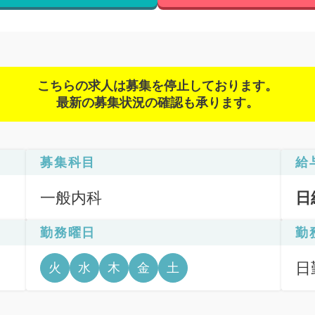
こちらの求人は募集を停止しております。
最新の募集状況の確認も承ります。
募集科目
給
一般内科
日
勤務曜日
勤
日
火
水
木
金
土
6