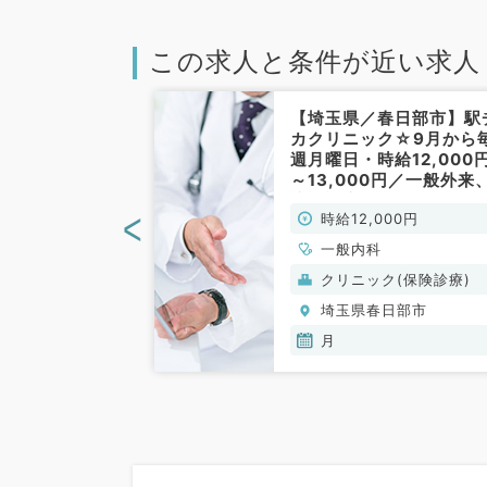
この求人と条件が近い求人
春日部市】毎週
【埼玉県／春日部市】駅
～12時30分／
カクリニック☆9月から
円◆外来＋健診
週月曜日・時給12,000
後期研修中の先
～13,000円／一般外来
ください（内科
訪問診療のお仕事です！
<
00円
時給12,000円
）
（一般内科／非常勤）
一般内科
(保険診療)
クリニック(保険診療)
日部市
埼玉県春日部市
月