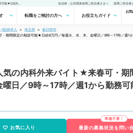
【埼玉県／春日部市】★人気の内科外来バイト★来春可・期間限定の相談可能★日給8万円／毎週火、水、木、金曜日／9時～17時／週1から勤務可能です◎後期研修医相談可（一般内科／非常勤）非常勤(アルバイト)の求人｜医師の求人・転職・アルバイトは【マイナビDOCTOR】
自治体・公共団体採用ご担当者さまへ
採用ご担当者
お気
す
転職をご検討の方へ
お役立ちガイド
ト)医師求人
埼玉県
春日部市
・期間限定の相談可能★日給8万円／毎週火、水、木、金曜日／9時～17時／週1
人気の内科外来バイト★来春可・期
曜日／9時～17時／週1から勤務
お気に入り
最新の募集状況を問い