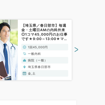
【埼玉県／春日部市】毎週
金・土曜日AMの内科外来
◎1コマ45,000円のお仕事
です★9:00～13:00★マイ
カー通勤可能です★（一般
>
1回45,000円
内科／非常勤）
一般内科
病院（一般）
埼玉県春日部市
金,土