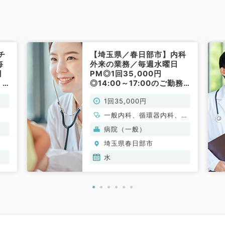
チ
【埼玉県／春日部市】内科
毎
外来の業務／毎週水曜日
円
PM◎1回35,000円
、
◎14:00～17:00のご勤務
です★～駅チカ～（内科系
1回35,000円
／非常勤）
一般内科、循環器内科、呼
吸器内科、消化器内科、内
病院（一般）
分泌・代謝内科、老年内科
埼玉県春日部市
水