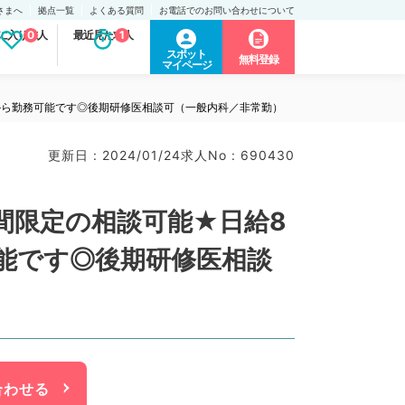
さまへ
拠点一覧
よくある質問
お電話でのお問い合わせについて
に入り求人
0
最近見た求人
1
スポット
無料登録
マイページ
から勤務可能です◎後期研修医相談可（一般内科／非常勤）
更新日 : 2024/01/24
求人No : 690430
間限定の相談可能★日給8
可能です◎後期研修医相談
合わせる