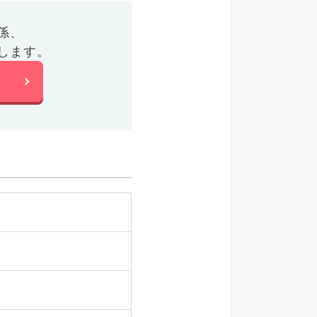
係、
します。