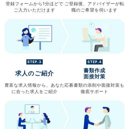
登録フォームから
1分ほどで
ご登録後、
アドバイザーが転
ご入力
いただけます
職の
ご希望を伺います
STEP.3
STEP.4
書類作成
求人のご紹介
面接対策
豊富な求人情報から、
あなた
応募書類の
添削や面接対策も
に合った求人を
ご紹介
徹底サポート