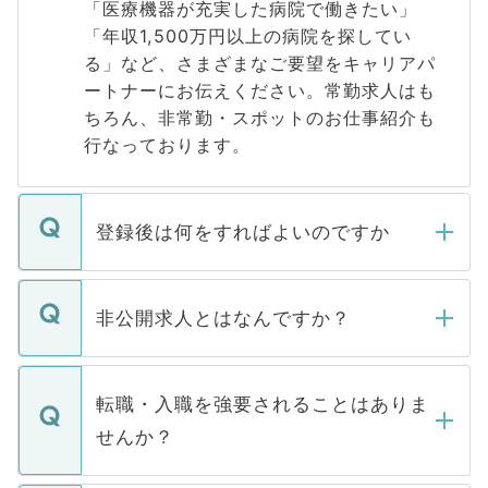
「医療機器が充実した病院で働きたい」
「年収1,500万円以上の病院を探してい
る」など、さまざまなご要望をキャリアパ
ートナーにお伝えください。常勤求人はも
ちろん、非常勤・スポットのお仕事紹介も
行なっております。
登録後は何をすればよいのですか
ご登録いただきましたら、弊社担当者がご
登録内容を確認し、その後メールもしくは
非公開求人とはなんですか？
お電話にて次のステップのご案内をいたし
ます。通常、5営業日以内にはご連絡をせて
マイナビDOCTORで取り扱っている求人の
いただきますので、しばらくお待ちくださ
うち約3割は、Webサイトからご覧いただ
転職・入職を強要されることはありま
い。
けない「非公開求人」です。非公開求人は
せんか？
下記の理由によって、一般には公開してい
ません。