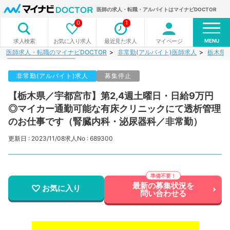
医師の求人・転職・アルバイトはマイナビDOCTOR
0
1
MENU
お気に入り求人
最近見た求人
マイページ
求人検索
医師求人・転職のマイナビDOCTOR
非常勤(アルバイト)医師求人
栃木県
非常勤(アルバイト)求人
募集停止
【栃木県／宇都宮市】第2,4週土曜日・日給9万円
◎マイカー通勤可能な有床クリニックにて透析管理
のお仕事です（腎臓内科・泌尿器科／非常勤）
更新日 : 2023/11/08
求人No : 689300
最新の募集状況を
お気に入り
問い合わせる