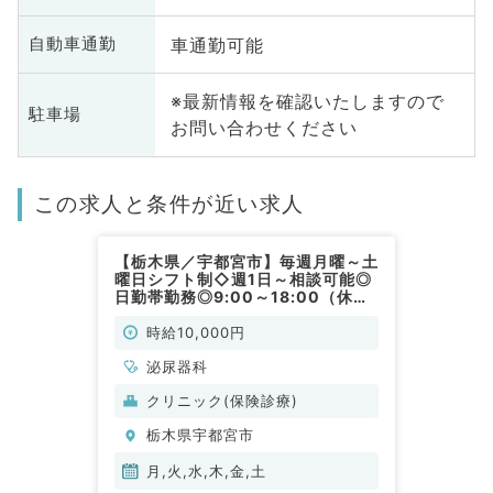
車通勤可能
自動車通勤
※最新情報を確認いたしますので
駐車場
お問い合わせください
この求人と条件が近い求人
【栃木県／宇都宮市】毎週月曜～土
曜日シフト制◇週1日～相談可能◎
日勤帯勤務◎9:00～18:00（休憩
60分）◎時給10,000円～12,000
円★外来診療のお仕事です（泌尿
時給10,000円
器科／非常勤）
泌尿器科
クリニック(保険診療)
栃木県宇都宮市
月,火,水,木,金,土