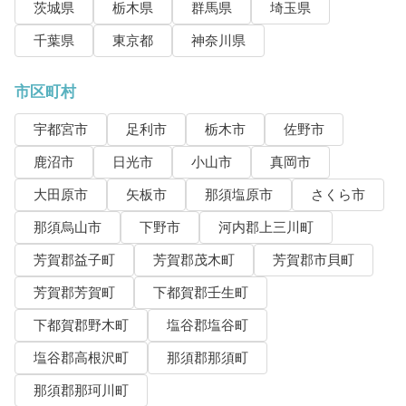
茨城県
栃木県
群馬県
埼玉県
千葉県
東京都
神奈川県
市区町村
宇都宮市
足利市
栃木市
佐野市
鹿沼市
日光市
小山市
真岡市
大田原市
矢板市
那須塩原市
さくら市
那須烏山市
下野市
河内郡上三川町
芳賀郡益子町
芳賀郡茂木町
芳賀郡市貝町
芳賀郡芳賀町
下都賀郡壬生町
下都賀郡野木町
塩谷郡塩谷町
塩谷郡高根沢町
那須郡那須町
那須郡那珂川町