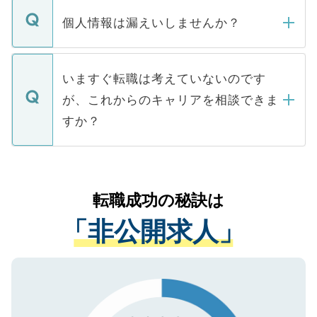
転職・入職を強要することは一切ありませ
ん。また、仮に応募先から内定をいただい
個人情報は漏えいしませんか？
■応募殺到を避けるため 人気のある医療機
たとしても、ご本人が納得しない限り、内
関を公にしてしまうと、応募が殺到する場
定を承諾する必要はありません。内定先へ
個人情報が漏えいすることはありませんの
合があります。 選考を効率よく行うため
の辞退の連絡はキャリアパートナーが行い
で、ご安心ください。当サイトからの登録
いますぐ転職は考えていないのです
に、医療機関が求める条件に合った人材の
ますので、ご安心ください。
などで収集したご登録者様の個人情報は、
が、これからのキャリアを相談できま
みを人材紹介会社に依頼するケースが増え
ご本人のキャリアアップおよび転職活動の
ています。
すか？
支援を目的に使用いたします。お預かりし
ているすべての個人データはご本人の許可
お気軽にご相談ください。先生専任のキャ
なく、医療機関側に開示したり、第三者に
リアパートナーが将来のご希望などをおう
提供することは一切ありません。また弊社
かがいして、現在の医療機関の状況や紹介
転職成功の秘訣は
は、個人情報の取り扱いについての厳密な
経験をまじえながら、適切なアドバイスを
管理基準を満たした事業者のみに付与され
「非公開求人」
させていただきます。すぐにご転職をされ
る、プライバシーマークを取得済みです。
ない方には、長期的なサポートが可能です
ご登録いただいた個人情報は、SSL（デー
ので、まずはご登録ください。
タ暗号化）によって保護されていますの
で、機密保持に関してもご安心ください。