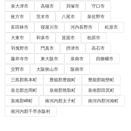
泉大津市
高槻市
貝塚市
守口市
枚方市
茨木市
八尾市
泉佐野市
富田林市
寝屋川市
河内長野市
松原市
大東市
和泉市
箕面市
柏原市
羽曳野市
門真市
摂津市
高石市
藤井寺市
東大阪市
泉南市
四條畷市
交野市
大阪狭山市
阪南市
三島郡島本町
豊能郡豊能町
豊能郡能勢町
泉北郡忠岡町
泉南郡熊取町
泉南郡田尻町
泉南郡岬町
南河内郡太子町
南河内郡河南町
南河内郡千早赤阪村