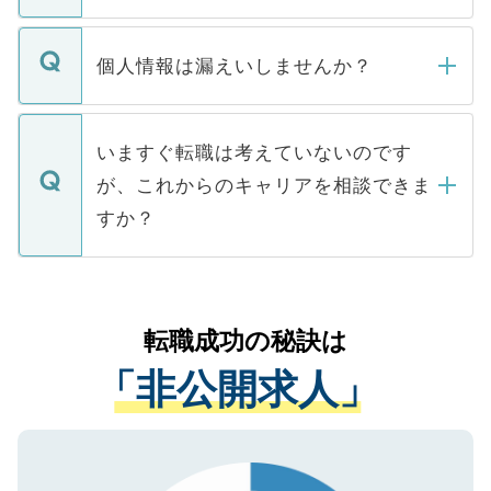
ません。
転職・入職を強要することは一切ありませ
ん。また、仮に応募先から内定をいただい
個人情報は漏えいしませんか？
■応募殺到を避けるため 人気のある医療機
たとしても、ご本人が納得しない限り、内
関を公にしてしまうと、応募が殺到する場
定を承諾する必要はありません。内定先へ
個人情報が漏えいすることはありませんの
合があります。 選考を効率よく行うため
の辞退の連絡はキャリアパートナーが行い
で、ご安心ください。当サイトからの登録
いますぐ転職は考えていないのです
に、医療機関が求める条件に合った人材の
ますので、ご安心ください。
などで収集したご登録者様の個人情報は、
が、これからのキャリアを相談できま
みを人材紹介会社に依頼するケースが増え
ご本人のキャリアアップおよび転職活動の
ています。
すか？
支援を目的に使用いたします。お預かりし
ているすべての個人データはご本人の許可
お気軽にご相談ください。先生専任のキャ
なく、医療機関側に開示したり、第三者に
リアパートナーが将来のご希望などをおう
提供することは一切ありません。また弊社
かがいして、現在の医療機関の状況や紹介
転職成功の秘訣は
は、個人情報の取り扱いについての厳密な
経験をまじえながら、適切なアドバイスを
管理基準を満たした事業者のみに付与され
「非公開求人」
させていただきます。すぐにご転職をされ
る、プライバシーマークを取得済みです。
ない方には、長期的なサポートが可能です
ご登録いただいた個人情報は、SSL（デー
ので、まずはご登録ください。
タ暗号化）によって保護されていますの
で、機密保持に関してもご安心ください。