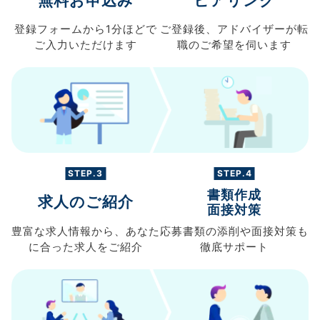
無料お申込み
ヒアリング
登録フォームから
1分ほどで
ご登録後、
アドバイザーが転
ご入力
いただけます
職の
ご希望を伺います
STEP.3
STEP.4
書類作成
求人のご紹介
面接対策
豊富な求人情報から、
あなた
応募書類の
添削や面接対策も
に合った求人を
ご紹介
徹底サポート