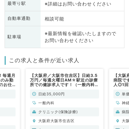
※詳細はお問い合わせください
最寄り駅
相談可能
自動車通勤
※最新情報を確認いたしますので
駐車場
お問い合わせください
この求人と条件が近い求人
！毎週月
【大阪府／大阪市住吉区】日給3.5
【大阪
後のみ勤
万円／毎週火曜日AM☆駅近の診療
病院で
のお仕
所での健診求人です！（一般内科／
人◎1
）
非常勤）
救急対
非常勤
日給35,000円
単価
一般内科
神
科
クリニック(保険診療)
病
分
大阪府大阪市住吉区
大
内