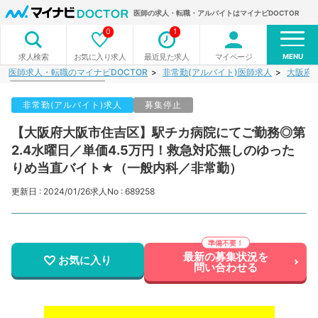
医師の求人・転職・アルバイトはマイナビDOCTOR
0
1
MENU
お気に入り求人
最近見た求人
マイページ
求人検索
医師求人・転職のマイナビDOCTOR
非常勤(アルバイト)医師求人
大阪府
非常勤(アルバイト)求人
募集停止
【大阪府大阪市住吉区】駅チカ病院にてご勤務◎第
2.4水曜日／単価4.5万円！救急対応無しのゆった
りめ当直バイト★（一般内科／非常勤）
更新日 : 2024/01/26
求人No : 689258
最新の募集状況を
お気に入り
問い合わせる