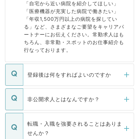
「自宅から近い病院を紹介してほしい」
「医療機器が充実した病院で働きたい」
「年収1,500万円以上の病院を探してい
る」など、さまざまなご要望をキャリアパ
ートナーにお伝えください。常勤求人はも
ちろん、非常勤・スポットのお仕事紹介も
行なっております。
登録後は何をすればよいのですか
ご登録いただきましたら、弊社担当者がご
登録内容を確認し、その後メールもしくは
非公開求人とはなんですか？
お電話にて次のステップのご案内をいたし
ます。通常、5営業日以内にはご連絡をせて
マイナビDOCTORで取り扱っている求人の
いただきますので、しばらくお待ちくださ
うち約3割は、Webサイトからご覧いただ
転職・入職を強要されることはありま
い。
けない「非公開求人」です。非公開求人は
せんか？
下記の理由によって、一般には公開してい