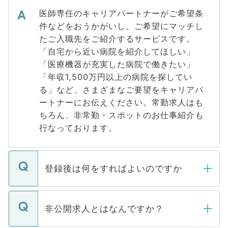
医師専任のキャリアパートナーがご希望条
件などをおうかがいし、ご希望にマッチし
たご入職先をご紹介するサービスです。
「自宅から近い病院を紹介してほしい」
「医療機器が充実した病院で働きたい」
「年収1,500万円以上の病院を探してい
る」など、さまざまなご要望をキャリアパ
ートナーにお伝えください。常勤求人はも
ちろん、非常勤・スポットのお仕事紹介も
行なっております。
登録後は何をすればよいのですか
ご登録いただきましたら、弊社担当者がご
登録内容を確認し、その後メールもしくは
非公開求人とはなんですか？
お電話にて次のステップのご案内をいたし