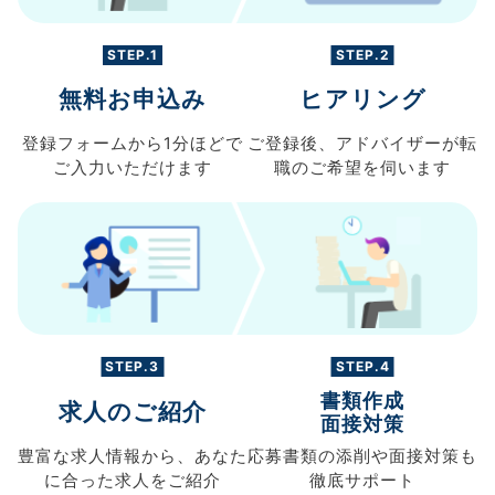
STEP.1
STEP.2
無料お申込み
ヒアリング
登録フォームから
1分ほどで
ご登録後、
アドバイザーが転
ご入力
いただけます
職の
ご希望を伺います
STEP.3
STEP.4
書類作成
求人のご紹介
面接対策
豊富な求人情報から、
あなた
応募書類の
添削や面接対策も
に合った求人を
ご紹介
徹底サポート