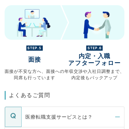
STEP.5
STEP.6
内定・入職
面接
アフターフォロー
面接が不安な方へ、
面接への
年収交渉や
入社日調整まで、
同席も
行っています
内定後もバックアップ
よくあるご質問
医療転職支援サービスとは？