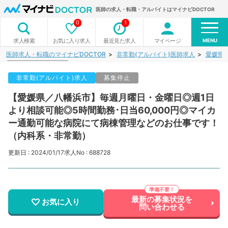
医師の求人・転職・アルバイトはマイナビDOCTOR
0
1
MENU
お気に入り求人
最近見た求人
マイページ
求人検索
医師求人・転職のマイナビDOCTOR
非常勤(アルバイト)医師求人
愛媛県
非常勤(アルバイト)求人
募集停止
【愛媛県／八幡浜市】毎週月曜日・金曜日◎週1日
より相談可能◎5時間勤務･日当60,000円◎マイカ
ー通勤可能な病院にて病棟管理などのお仕事です！
（内科系・非常勤）
更新日 : 2024/01/17
求人No : 688728
最新の募集状況を
お気に入り
問い合わせる