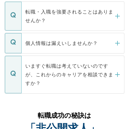
ます。通常、5営業日以内にはご連絡をせて
マイナビDOCTORで取り扱っている求人の
いただきますので、しばらくお待ちくださ
うち約3割は、Webサイトからご覧いただ
転職・入職を強要されることはありま
い。
けない「非公開求人」です。非公開求人は
せんか？
下記の理由によって、一般には公開してい
ません。
転職・入職を強要することは一切ありませ
ん。また、仮に応募先から内定をいただい
個人情報は漏えいしませんか？
■応募殺到を避けるため 人気のある医療機
たとしても、ご本人が納得しない限り、内
関を公にしてしまうと、応募が殺到する場
定を承諾する必要はありません。内定先へ
個人情報が漏えいすることはありませんの
合があります。 選考を効率よく行うため
の辞退の連絡はキャリアパートナーが行い
で、ご安心ください。当サイトからの登録
いますぐ転職は考えていないのです
に、医療機関が求める条件に合った人材の
ますので、ご安心ください。
などで収集したご登録者様の個人情報は、
が、これからのキャリアを相談できま
みを人材紹介会社に依頼するケースが増え
ご本人のキャリアアップおよび転職活動の
ています。
すか？
支援を目的に使用いたします。お預かりし
ているすべての個人データはご本人の許可
お気軽にご相談ください。先生専任のキャ
なく、医療機関側に開示したり、第三者に
リアパートナーが将来のご希望などをおう
提供することは一切ありません。また弊社
かがいして、現在の医療機関の状況や紹介
転職成功の秘訣は
は、個人情報の取り扱いについての厳密な
経験をまじえながら、適切なアドバイスを
管理基準を満たした事業者のみに付与され
「非公開求人」
させていただきます。すぐにご転職をされ