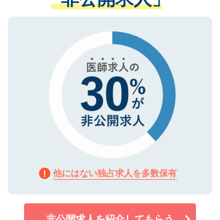
る、プライバシーマークを取得済みです。
ない方には、長期的なサポートが可能です
ご登録いただいた個人情報は、SSL（デー
ので、まずはご登録ください。
タ暗号化）によって保護されていますの
で、機密保持に関してもご安心ください。
他にはない独占求人を多数保有
非公開求人を紹介してもらう