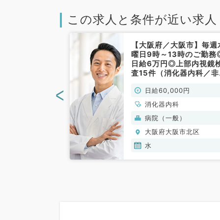
この求人と条件が近い求人
大阪市】★駅か
【大阪府／大阪市】毎週
と駅チカ勤務★
曜日9時～13時のご勤務
日給85,000
日給6万円◎上部内視鏡
視鏡のお仕事で
査15件（消化器内科／非
内科／非常勤）
勤）
<
00円
日給60,000円
科
消化器内科
般）
病院（一般）
阪市北区
大阪府大阪市北区
水