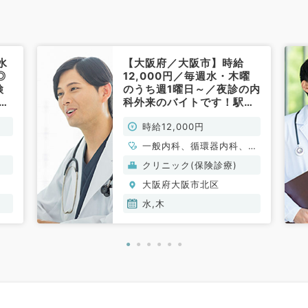
水
【大阪府／大阪市】時給
◎
12,000円／毎週水・木曜
検
のうち週1曜日～／夜診の内
常
科外来のバイトです！駅チ
カでアクセス抜群◎（一般
時給12,000円
内科・循環器内科・消化器
内科／非常勤）
一般内科、循環器内科、消
化器内科
クリニック(保険診療)
大阪府大阪市北区
水,木