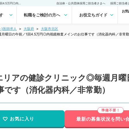
【大阪府／大阪市】人気エリアの健診クリニック◎毎週月曜日の午前／1回4.5万円◎内視鏡検査メインのお仕事です（消化器内科／非常勤）非常勤(アルバイト)の求人｜医師の求人・転職・アルバイトは【マイナビDOCTOR】
自治体・公共団体採用ご担当者さまへ
採用ご担当者
お気
す
転職をご検討の方へ
お役立ちガイド
ト)医師求人
大阪府
大阪市北区
月曜日の午前／1回4.5万円◎内視鏡検査メインのお仕事です（消化器内科／非常
リアの健診クリニック◎毎週月曜日
事です（消化器内科／非常勤）
お気に入り
最新の募集状況を問い