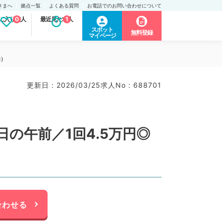
さまへ
拠点一覧
よくある質問
お電話でのお問い合わせについて
に入り求人
0
最近見た求人
1
スポット
無料登録
マイページ
勤）
更新日 : 2026/03/25
求人No : 688701
の午前／1回4.5万円◎
合わせる