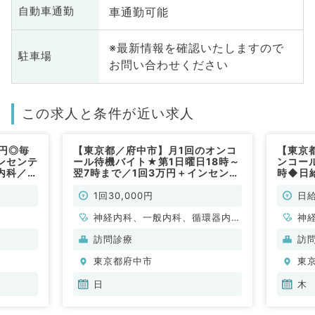
車通勤可能
自動車通勤
※最新情報を確認いたしますので
駐車場
お問い合わせください
この求人と条件が近い求人
円◎毎
【東京都／府中市】月1回のオンコ
【東京
ンセンテ
ール待機バイト★第1日曜日18時～
ンコー
内科／非
翌7時まで／1回3万円＋インセンテ
時◆日
ィブあり◎（内科系／非常勤）
あり◎
1回30,000円
日給
神経内科、一般内科、循環器内
神
科、呼吸器内科、消化器内科、内
科
訪問診療
訪
分泌・代謝内科、腎臓内科、老年
分
東京都府中市
東
内科、膠原病科
内
日
木