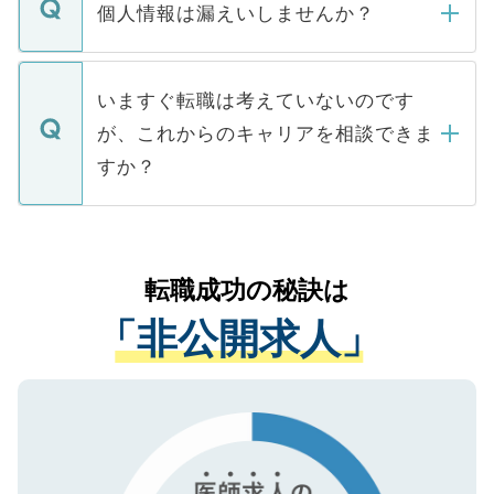
ん。また、仮に応募先から内定をいただい
個人情報は漏えいしませんか？
■応募殺到を避けるため 人気のある医療機
たとしても、ご本人が納得しない限り、内
関を公にしてしまうと、応募が殺到する場
定を承諾する必要はありません。内定先へ
個人情報が漏えいすることはありませんの
合があります。 選考を効率よく行うため
の辞退の連絡はキャリアパートナーが行い
で、ご安心ください。当サイトからの登録
いますぐ転職は考えていないのです
に、医療機関が求める条件に合った人材の
ますので、ご安心ください。
などで収集したご登録者様の個人情報は、
が、これからのキャリアを相談できま
みを人材紹介会社に依頼するケースが増え
ご本人のキャリアアップおよび転職活動の
ています。
すか？
支援を目的に使用いたします。お預かりし
ているすべての個人データはご本人の許可
お気軽にご相談ください。先生専任のキャ
なく、医療機関側に開示したり、第三者に
リアパートナーが将来のご希望などをおう
提供することは一切ありません。また弊社
かがいして、現在の医療機関の状況や紹介
転職成功の秘訣は
は、個人情報の取り扱いについての厳密な
経験をまじえながら、適切なアドバイスを
管理基準を満たした事業者のみに付与され
「非公開求人」
させていただきます。すぐにご転職をされ
る、プライバシーマークを取得済みです。
ない方には、長期的なサポートが可能です
ご登録いただいた個人情報は、SSL（デー
ので、まずはご登録ください。
タ暗号化）によって保護されていますの
で、機密保持に関してもご安心ください。