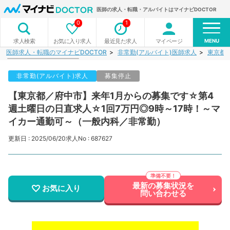
医師の求人・転職・アルバイトはマイナビDOCTOR
0
1
MENU
お気に入り求人
最近見た求人
マイページ
求人検索
医師求人・転職のマイナビDOCTOR
非常勤(アルバイト)医師求人
東京都
非常勤(アルバイト)求人
募集停止
【東京都／府中市】来年1月からの募集です☆第4
週土曜日の日直求人☆1回7万円◎9時～17時！～マ
イカー通勤可～（一般内科／非常勤）
更新日 : 2025/06/20
求人No : 687627
最新の募集状況を
お気に入り
問い合わせる