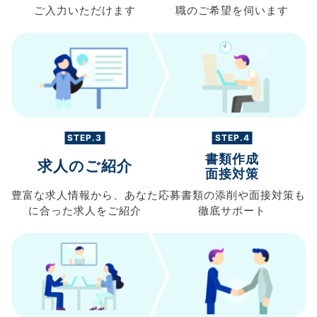
ご入力
いただけます
職の
ご希望を伺います
STEP.3
STEP.4
書類作成
求人のご紹介
面接対策
豊富な求人情報から、
あなた
応募書類の
添削や面接対策も
に合った求人を
ご紹介
徹底サポート