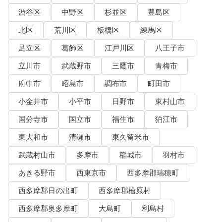
渋谷区
中野区
杉並区
豊島区
北区
荒川区
板橋区
練馬区
足立区
葛飾区
江戸川区
八王子市
立川市
武蔵野市
三鷹市
青梅市
府中市
昭島市
調布市
町田市
小金井市
小平市
日野市
東村山市
国分寺市
国立市
福生市
狛江市
東大和市
清瀬市
東久留米市
武蔵村山市
多摩市
稲城市
羽村市
あきる野市
西東京市
西多摩郡瑞穂町
西多摩郡日の出町
西多摩郡檜原村
西多摩郡奥多摩町
大島町
利島村