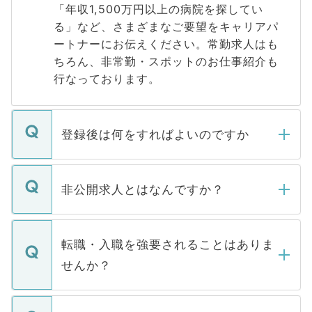
「年収1,500万円以上の病院を探してい
る」など、さまざまなご要望をキャリアパ
ートナーにお伝えください。常勤求人はも
ちろん、非常勤・スポットのお仕事紹介も
行なっております。
登録後は何をすればよいのですか
ご登録いただきましたら、弊社担当者がご
登録内容を確認し、その後メールもしくは
非公開求人とはなんですか？
お電話にて次のステップのご案内をいたし
ます。通常、5営業日以内にはご連絡をせて
マイナビDOCTORで取り扱っている求人の
いただきますので、しばらくお待ちくださ
うち約3割は、Webサイトからご覧いただ
転職・入職を強要されることはありま
い。
けない「非公開求人」です。非公開求人は
せんか？
下記の理由によって、一般には公開してい
ません。
転職・入職を強要することは一切ありませ