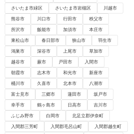
さいたま市緑区
さいたま市岩槻区
川越市
熊谷市
川口市
行田市
秩父市
所沢市
飯能市
加須市
本庄市
東松山市
春日部市
狭山市
羽生市
鴻巣市
深谷市
上尾市
草加市
越谷市
蕨市
戸田市
入間市
朝霞市
志木市
和光市
新座市
桶川市
久喜市
北本市
八潮市
富士見市
三郷市
蓮田市
坂戸市
幸手市
鶴ヶ島市
日高市
吉川市
ふじみ野市
白岡市
北足立郡伊奈町
入間郡三芳町
入間郡毛呂山町
入間郡越生町