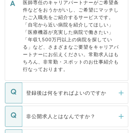
医師専任のキャリアパートナーがご希望条
件などをおうかがいし、ご希望にマッチし
たご入職先をご紹介するサービスです。
「自宅から近い病院を紹介してほしい」
「医療機器が充実した病院で働きたい」
「年収1,500万円以上の病院を探してい
る」など、さまざまなご要望をキャリアパ
ートナーにお伝えください。常勤求人はも
ちろん、非常勤・スポットのお仕事紹介も
行なっております。
登録後は何をすればよいのですか
ご登録いただきましたら、弊社担当者がご
登録内容を確認し、その後メールもしくは
非公開求人とはなんですか？
お電話にて次のステップのご案内をいたし
ます。通常、5営業日以内にはご連絡をせて
マイナビDOCTORで取り扱っている求人の