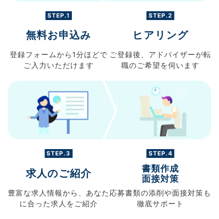
STEP.1
STEP.2
無料お申込み
ヒアリング
登録フォームから
1分ほどで
ご登録後、
アドバイザーが転
ご入力
いただけます
職の
ご希望を伺います
STEP.3
STEP.4
書類作成
求人のご紹介
面接対策
豊富な求人情報から、
あなた
応募書類の
添削や面接対策も
に合った求人を
ご紹介
徹底サポート