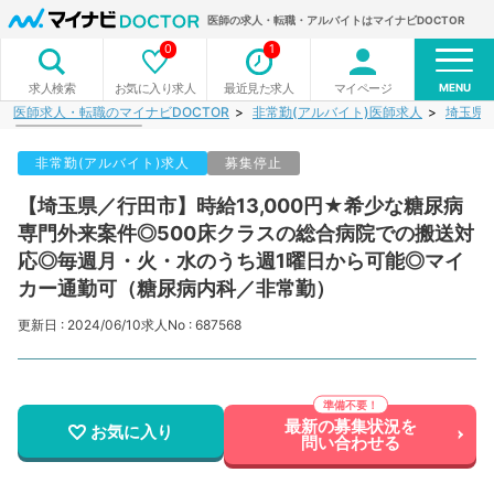
医師の求人・転職・アルバイトはマイナビDOCTOR
0
1
MENU
お気に入り求人
最近見た求人
マイページ
求人検索
医師求人・転職のマイナビDOCTOR
非常勤(アルバイト)医師求人
埼玉県
非常勤(アルバイト)求人
募集停止
【埼玉県／行田市】時給13,000円★希少な糖尿病
専門外来案件◎500床クラスの総合病院での搬送対
応◎毎週月・火・水のうち週1曜日から可能◎マイ
カー通勤可（糖尿病内科／非常勤）
更新日 : 2024/06/10
求人No : 687568
最新の募集状況を
お気に入り
問い合わせる