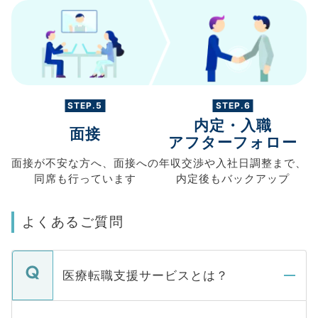
STEP.5
STEP.6
内定・入職
面接
アフターフォロー
面接が不安な方へ、
面接への
年収交渉や
入社日調整まで、
同席も
行っています
内定後もバックアップ
よくあるご質問
医療転職支援サービスとは？