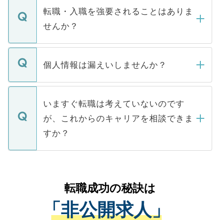
いただきますので、しばらくお待ちくださ
うち約3割は、Webサイトからご覧いただ
転職・入職を強要されることはありま
い。
けない「非公開求人」です。非公開求人は
せんか？
下記の理由によって、一般には公開してい
ません。
転職・入職を強要することは一切ありませ
ん。また、仮に応募先から内定をいただい
個人情報は漏えいしませんか？
■応募殺到を避けるため 人気のある医療機
たとしても、ご本人が納得しない限り、内
関を公にしてしまうと、応募が殺到する場
定を承諾する必要はありません。内定先へ
個人情報が漏えいすることはありませんの
合があります。 選考を効率よく行うため
の辞退の連絡はキャリアパートナーが行い
で、ご安心ください。当サイトからの登録
いますぐ転職は考えていないのです
に、医療機関が求める条件に合った人材の
ますので、ご安心ください。
などで収集したご登録者様の個人情報は、
が、これからのキャリアを相談できま
みを人材紹介会社に依頼するケースが増え
ご本人のキャリアアップおよび転職活動の
ています。
すか？
支援を目的に使用いたします。お預かりし
ているすべての個人データはご本人の許可
お気軽にご相談ください。先生専任のキャ
なく、医療機関側に開示したり、第三者に
リアパートナーが将来のご希望などをおう
提供することは一切ありません。また弊社
かがいして、現在の医療機関の状況や紹介
転職成功の秘訣は
は、個人情報の取り扱いについての厳密な
経験をまじえながら、適切なアドバイスを
管理基準を満たした事業者のみに付与され
「非公開求人」
させていただきます。すぐにご転職をされ
る、プライバシーマークを取得済みです。
ない方には、長期的なサポートが可能です