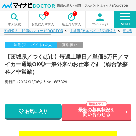
医師の求人・転職・アルバイトはマイナビDOCTOR
0
1
MENU
お気に入り求人
最近見た求人
マイページ
求人検索
医師求人・転職のマイナビDOCTOR
非常勤(アルバイト)医師求人
茨城県
非常勤(アルバイト)求人
募集停止
【茨城県／つくば市】毎週土曜日／単価5万円／マ
イカー通勤OK◎一般外来のお仕事です（総合診療
科／非常勤）
更新日 : 2024/02/06
求人No : 687329
最新の募集状況を
お気に入り
問い合わせる