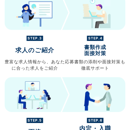
STEP.3
STEP.4
書類作成
求人のご紹介
面接対策
豊富な求人情報から、
あなた
応募書類の
添削や面接対策も
に合った求人を
ご紹介
徹底サポート
STEP.5
STEP.6
内定・入職