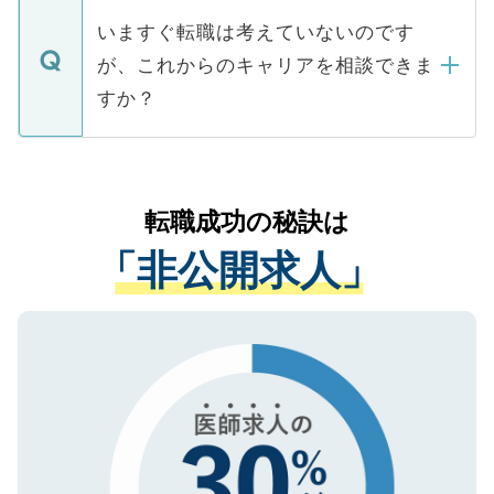
合があります。 選考を効率よく行うため
の辞退の連絡はキャリアパートナーが行い
で、ご安心ください。当サイトからの登録
いますぐ転職は考えていないのです
に、医療機関が求める条件に合った人材の
ますので、ご安心ください。
などで収集したご登録者様の個人情報は、
が、これからのキャリアを相談できま
みを人材紹介会社に依頼するケースが増え
ご本人のキャリアアップおよび転職活動の
ています。
すか？
支援を目的に使用いたします。お預かりし
ているすべての個人データはご本人の許可
お気軽にご相談ください。先生専任のキャ
なく、医療機関側に開示したり、第三者に
リアパートナーが将来のご希望などをおう
提供することは一切ありません。また弊社
かがいして、現在の医療機関の状況や紹介
転職成功の秘訣は
は、個人情報の取り扱いについての厳密な
経験をまじえながら、適切なアドバイスを
管理基準を満たした事業者のみに付与され
「非公開求人」
させていただきます。すぐにご転職をされ
る、プライバシーマークを取得済みです。
ない方には、長期的なサポートが可能です
ご登録いただいた個人情報は、SSL（デー
ので、まずはご登録ください。
タ暗号化）によって保護されていますの
で、機密保持に関してもご安心ください。