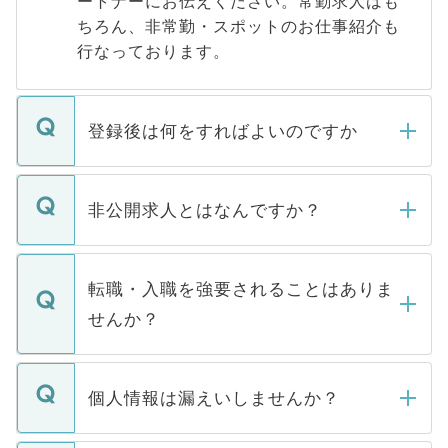
ートナーにお伝えください。常勤求人はも
ちろん、非常勤・スポットのお仕事紹介も
行なっております。
登録後は何をすればよいのですか
ご登録いただきましたら、弊社担当者がご
登録内容を確認し、その後メールもしくは
非公開求人とはなんですか？
お電話にて次のステップのご案内をいたし
ます。通常、5営業日以内にはご連絡をせて
マイナビDOCTORで取り扱っている求人の
いただきますので、しばらくお待ちくださ
うち約3割は、Webサイトからご覧いただ
転職・入職を強要されることはありま
い。
けない「非公開求人」です。非公開求人は
せんか？
下記の理由によって、一般には公開してい
ません。
転職・入職を強要することは一切ありませ
ん。また、仮に応募先から内定をいただい
個人情報は漏えいしませんか？
■応募殺到を避けるため 人気のある医療機
たとしても、ご本人が納得しない限り、内
関を公にしてしまうと、応募が殺到する場
定を承諾する必要はありません。内定先へ
個人情報が漏えいすることはありませんの