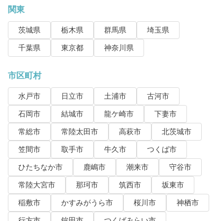
関東
茨城県
栃木県
群馬県
埼玉県
千葉県
東京都
神奈川県
市区町村
水戸市
日立市
土浦市
古河市
石岡市
結城市
龍ケ崎市
下妻市
常総市
常陸太田市
高萩市
北茨城市
笠間市
取手市
牛久市
つくば市
ひたちなか市
鹿嶋市
潮来市
守谷市
常陸大宮市
那珂市
筑西市
坂東市
稲敷市
かすみがうら市
桜川市
神栖市
行方市
鉾田市
つくばみらい市