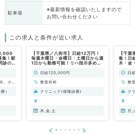
※最新情報を確認いたしますので
駐車場
お問い合わせください
この求人と条件が近い求人
,000
【千葉県／八街市】日給12万円！
【千葉
募集！駅
毎週木曜日・金曜日・土曜日から週
集！日
問診のお
1日から勤務可能！リハ指示多めの
木・金
勤）
整形外科の外来のお仕事です！（整
可能！
形外科／非常勤）
す！（
日給120,000円
日給
科、小児
整形外科
整
、美容外
診療）
クリニック(保険診療)
ク
外科、心
皮膚科、
人科、眼
木,金,土
月,
科、麻酔
科、循環
<
>
化器内