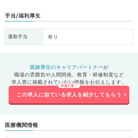
腎臓内
、外科系
手当/福利厚生
外科、乳
診・人間
、膠原病
有り
通勤手当
大腸・肛
、科目不
医師専任のキャリアパートナー
が
職場の雰囲気や人間関係、
教育・研修制度など
求人票に掲載されていない情報をお伝えします。
この求人に似ている求人を紹介してもらう
医療機関情報