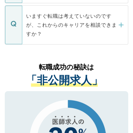
関を公にしてしまうと、応募が殺到する場
定を承諾する必要はありません。内定先へ
個人情報が漏えいすることはありませんの
合があります。 選考を効率よく行うため
の辞退の連絡はキャリアパートナーが行い
で、ご安心ください。当サイトからの登録
いますぐ転職は考えていないのです
に、医療機関が求める条件に合った人材の
ますので、ご安心ください。
などで収集したご登録者様の個人情報は、
が、これからのキャリアを相談できま
みを人材紹介会社に依頼するケースが増え
ご本人のキャリアアップおよび転職活動の
ています。
すか？
支援を目的に使用いたします。お預かりし
ているすべての個人データはご本人の許可
お気軽にご相談ください。先生専任のキャ
なく、医療機関側に開示したり、第三者に
リアパートナーが将来のご希望などをおう
提供することは一切ありません。また弊社
かがいして、現在の医療機関の状況や紹介
転職成功の秘訣は
は、個人情報の取り扱いについての厳密な
経験をまじえながら、適切なアドバイスを
管理基準を満たした事業者のみに付与され
「非公開求人」
させていただきます。すぐにご転職をされ
る、プライバシーマークを取得済みです。
ない方には、長期的なサポートが可能です
ご登録いただいた個人情報は、SSL（デー
ので、まずはご登録ください。
タ暗号化）によって保護されていますの
で、機密保持に関してもご安心ください。