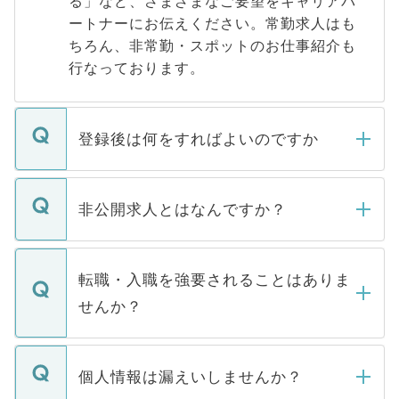
る」など、さまざまなご要望をキャリアパ
ートナーにお伝えください。常勤求人はも
ちろん、非常勤・スポットのお仕事紹介も
行なっております。
登録後は何をすればよいのですか
ご登録いただきましたら、弊社担当者がご
登録内容を確認し、その後メールもしくは
非公開求人とはなんですか？
お電話にて次のステップのご案内をいたし
ます。通常、5営業日以内にはご連絡をせて
マイナビDOCTORで取り扱っている求人の
いただきますので、しばらくお待ちくださ
うち約3割は、Webサイトからご覧いただ
転職・入職を強要されることはありま
い。
けない「非公開求人」です。非公開求人は
せんか？
下記の理由によって、一般には公開してい
ません。
転職・入職を強要することは一切ありませ
ん。また、仮に応募先から内定をいただい
個人情報は漏えいしませんか？
■応募殺到を避けるため 人気のある医療機
たとしても、ご本人が納得しない限り、内