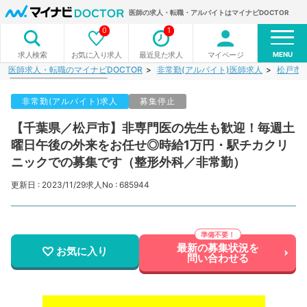
医師の求人・転職・アルバイトはマイナビDOCTOR
0
1
MENU
お気に入り求人
最近見た求人
マイページ
求人検索
医師求人・転職のマイナビDOCTOR
非常勤(アルバイト)医師求人
松戸市
非常勤(アルバイト)求人
募集停止
【千葉県／松戸市】非専門医の先生も歓迎！毎週土
曜日午後の外来をお任せ◎時給1万円・駅チカクリ
ニックでの募集です（整形外科／非常勤）
更新日 : 2023/11/29
求人No : 685944
最新の募集状況を
お気に入り
問い合わせる