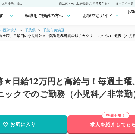
【千葉県／千葉市】★急募★日給12万円と高給与！毎週土曜、日曜日の小児科外来／隔週勤務可能◎駅チカクリニックでのご勤務（小児科／非常勤）非常勤(アルバイト)の求人｜医師の求人・転職・アルバイトは【マイナビDOCTOR】
自治体・公共団体採用ご担当者さまへ
採用ご担当者
お気
す
転職をご検討の方へ
お役立ちガイド
ト)医師求人
千葉県
千葉市美浜区
毎週土曜、日曜日の小児科外来／隔週勤務可能◎駅チカクリニックでのご勤務（小児
募★日給12万円と高給与！毎週土曜
ニックでのご勤務（小児科／非常勤
お気に入り
求人を紹介しても