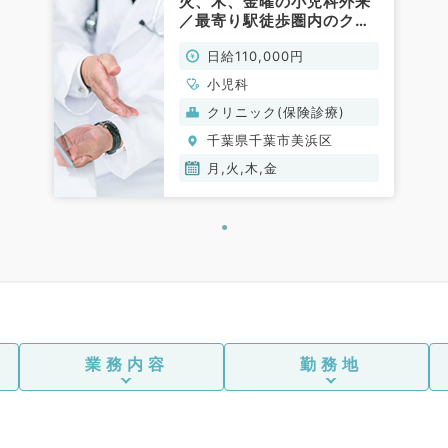
火、木、金曜の小児科外来
／最寄り駅徒歩圏内のクリ
ニックです◎（小児科／非
日給110,000円
常勤）
小児科
クリニック(保険診療)
千葉県千葉市美浜区
月,火,木,金
業務内容
勤務地