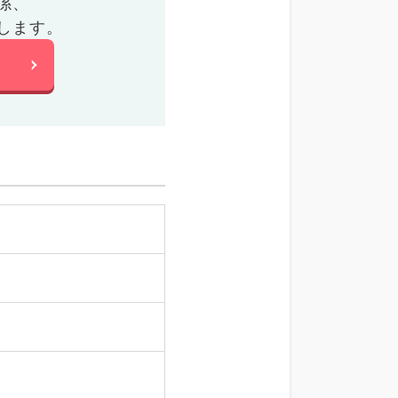
係、
します。