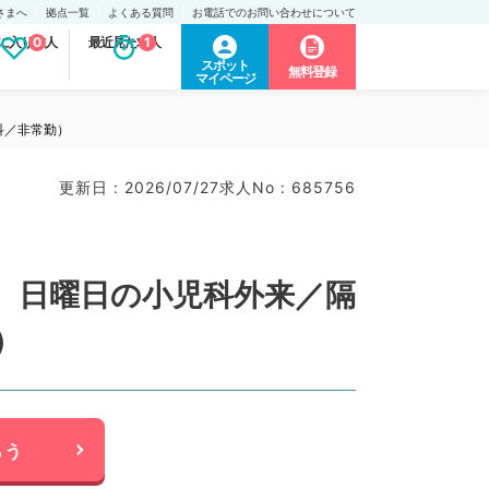
さまへ
拠点一覧
よくある質問
お電話でのお問い合わせについて
に入り求人
0
最近見た求人
1
スポット
無料登録
マイページ
科／非常勤）
更新日 : 2026/07/27
求人No : 685756
、日曜日の小児科外来／隔
）
らう